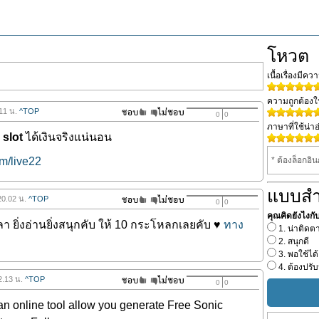
โหวต
เนื้อเรื่องมีค
ความถูกต้อง
.11 น.
^TOP
0
0
ภาษาที่ใช้น่าอ
 slot
ได้เงินจริงแน่นอน
om/live22
* ต้องล็อกอิ
แบบส
20.02 น.
^TOP
0
0
คุณคิดยังไงกับน
ลา ยิ่งอ่านยิ่งสนุกคับ ให้ 10 กระโหลกเลยคับ ♥
ทาง
1. น่าติดต
2. สนุกดี
3. พอใช้ได้
4. ต้องปรับ
12.13 น.
^TOP
0
0
an online tool allow you generate Free Sonic