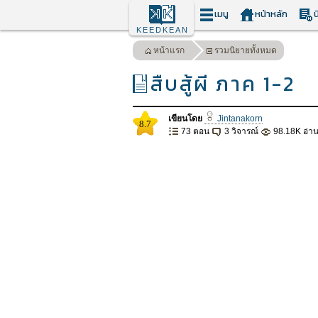
เมนู
หน้าหลัก
น
KEEDKEAN
หน้าแรก
รวมนิยายทั้งหมด
สืบสู้ผี ภาค 1-2
เขียนโดย
Jintanakorn
8.7
73 ตอน
3 วิจารณ์
98.18K อ่า