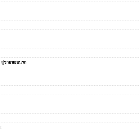
อน สู่ชายขอบนรก
!