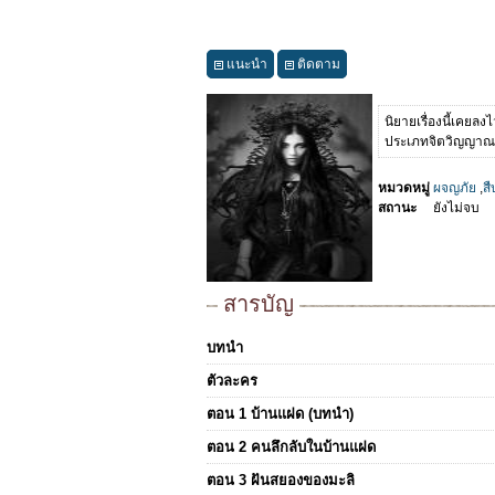
แนะนำ
ติดตาม
นิยายเรื่องนี้เคยลง
ประเภทจิตวิญญาณก็
หมวดหมู่
ผจญภัย
,
ส
สถานะ
ยังไม่จบ
สารบัญ
บทนำ
ตัวละคร
ตอน 1 บ้านแฝด (บทนำ)
ตอน 2 คนลึกลับในบ้านแฝด
ตอน 3 ฝันสยองของมะลิ