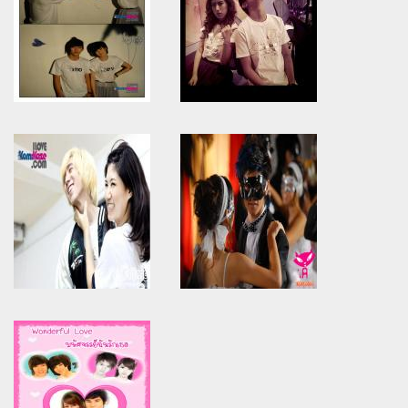
Warning
: Use of undefined
Warning
: Use of undefined
constant article_topic -
constant article_topic -
assumed 'article_topic' (this
assumed 'article_topic' (this
will throw an Error in a future
will throw an Error in a future
version of PHP) in
version of PHP) in
/home/keedkean/domains/keedkean.com/public_html/include/article/sh
/home/keedkean/domains/keedkean.com/pub
on line
534
on line
534
LoVe AhOliC ..TK
it's you babe..PF
Warning
: Use of undefined
Warning
: Use of undefined
constant article_topic -
constant article_topic -
assumed 'article_topic' (this
assumed 'article_topic' (this
will throw an Error in a future
will throw an Error in a future
version of PHP) in
version of PHP) in