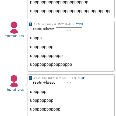
pppppppppppppppppppppppup
upppppppppppppppppppppppppppppppppp
7
เมื่อ 5 มกราคม พ.ศ. 2557 16.44 น.
^TOP
0
0
mintmathuros
upppp
uppppppppp
uppppppppppppp
uppppppppppppppppp
8
เมื่อ 28 ธันวาคม พ.ศ. 2556 13.11 น.
^TOP
0
0
mintmathuros
upppppp
uppppppppp
upppppppppppp