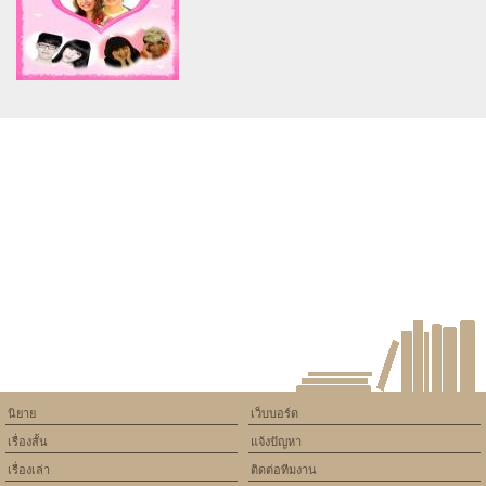
/home/keedkean/domains/keedkean.com/public_html/include/article/sh
/home/keedkean/domains/keedkean.com/pub
on line
534
on line
534
so sorry i'm just love Aholic.
Season Rain รักในฤดูฝน {PF}
KF
Warning
: Use of undefined
constant article_topic -
assumed 'article_topic' (this
will throw an Error in a future
version of PHP) in
/home/keedkean/domains/keedkean.com/public_html/include/article/sh
on line
534
wonderful love มหัศจรรย์เพื่อน
กันฉันรักเธอ
นิยาย
เว็บบอร์ด
เรื่องสั้น
แจ้งปัญหา
เรื่องเล่า
ติดต่อทีมงาน