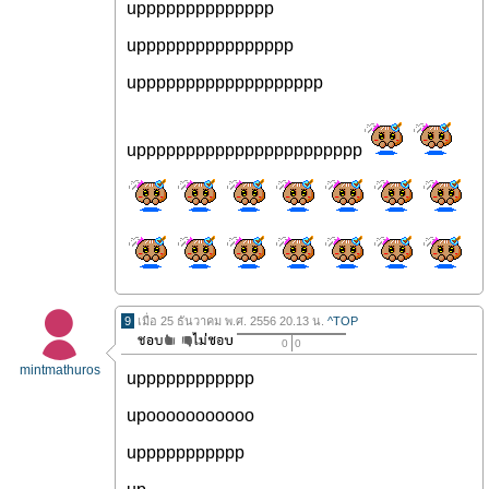
upppppppppppppp
upppppppppppppppp
uppppppppppppppppppp
uppppppppppppppppppppppp
9
เมื่อ 25 ธันวาคม พ.ศ. 2556 20.13 น.
^TOP
0
0
mintmathuros
upppppppppppp
upooooooooooo
uppppppppppp