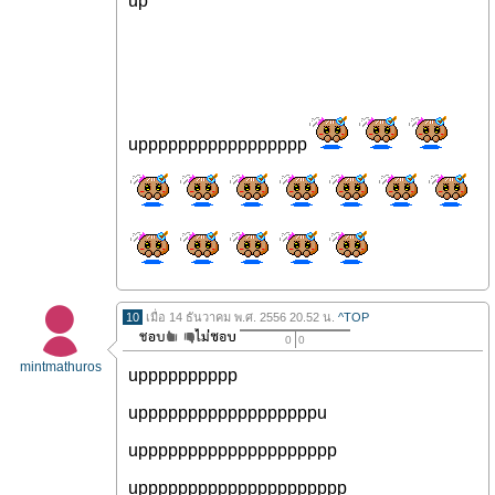
up
uppppppppppppppppp
10
เมื่อ 14 ธันวาคม พ.ศ. 2556 20.52 น.
^TOP
0
0
mintmathuros
upppppppppp
uppppppppppppppppppu
upppppppppppppppppppp
uppppppppppppppppppppp