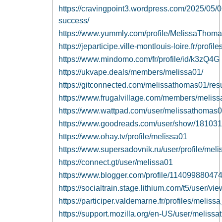
https://cravingpoint3.wordpress.com/2025/05/0
success/
https://www.yummly.com/profile/MelissaThom
https://jeparticipe.ville-montlouis-loire.fr/profile
https://www.mindomo.com/fr/profile/id/k3zQ4G
https://ukvape.deals/members/melissa01/
https://gitconnected.com/melissathomas01/re
https://www.frugalvillage.com/members/melis
https://www.wattpad.com/user/melissathomas
https://www.goodreads.com/user/show/18103
https://www.ohay.tv/profile/melissa01
https://www.supersadovnik.ru/user/profile/mel
https://connect.gt/user/melissa01
https://www.blogger.com/profile/1140998804
https://socialtrain.stage.lithium.com/t5/user/v
https://participer.valdemarne.fr/profiles/melissa
https://support.mozilla.org/en-US/user/meliss