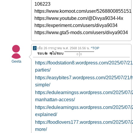
106223
https://www.komoot.com/user/5268800855151
https://www.youtube.com/@Divya9034-l4x
https://experiment.com/users/divya9034
https://www.gta5-mods.com/users/divya9034
2
เมื่อ 26 กรกฎาคม พ.ศ. 2568 16.56 น.
^TOP
0
0
Geeta
https://foodstation8.wordpress.com/2025/07/21
parties/
https://easybites7.wordpress.com/2025/07/21/h
simple/
https://edulearningss.wordpress.com/2025/07/21
manhattan-access/
https://edulearningss.wordpress.com/2025/07/2
explained/
https://foodlovers177.wordpress.com/2025/07/2
more/