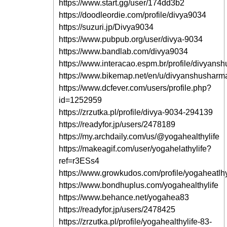
https://www.start.gg/user/174dd3b2
https://doodleordie.com/profile/divya9034
https://suzuri.jp/Divya9034
https://www.pubpub.org/user/divya-9034
https://www.bandlab.com/divya9034
https://www.interacao.espm.br/profile/divyan
https://www.bikemap.net/en/u/divyanshusharm
https://www.dcfever.com/users/profile.php?
id=1252959
https://zrzutka.pl/profile/divya-9034-294139
https://readyfor.jp/users/2478189
https://my.archdaily.com/us/@yogahealthylife
https://makeagif.com/user/yogahelathylife?
ref=r3ESs4
https://www.growkudos.com/profile/yogaheatlh
https://www.bondhuplus.com/yogahealthylife
https://www.behance.net/yogahea83
https://readyfor.jp/users/2478425
https://zrzutka.pl/profile/yogahealthylife-83-