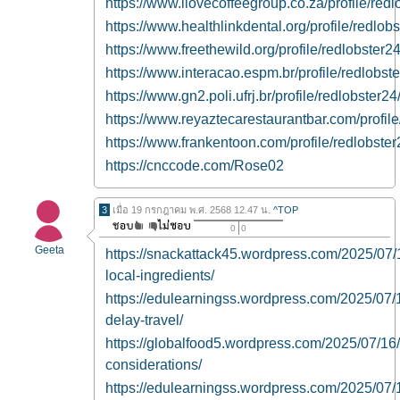
https://www.ilovecoffeegroup.co.za/profile/redl
https://www.healthlinkdental.org/profile/redlobs
https://www.freethewild.org/profile/redlobster24
https://www.interacao.espm.br/profile/redlobste
https://www.gn2.poli.ufrj.br/profile/redlobster24/
https://www.reyaztecarestaurantbar.com/profile/
https://www.frankentoon.com/profile/redlobster2
https://cnccode.com/Rose02
3
เมื่อ 19 กรกฎาคม พ.ศ. 2568 12.47 น.
^TOP
0
0
Geeta
https://snackattack45.wordpress.com/2025/07
local-ingredients/
https://edulearningss.wordpress.com/2025/07/1
delay-travel/
https://globalfood5.wordpress.com/2025/07/16/
considerations/
https://edulearningss.wordpress.com/2025/07/16/