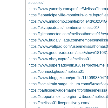
success/
https://www.yummly.com/profile/MelissaThom
https://jeparticipe.ville-montlouis-loire.fr/profile
https://www.mindomo.com/fr/profile/id/k3zQ4G
https://ukvape.deals/members/melissa01/
https://gitconnected.com/melissathomas01/re
https://www.frugalvillage.com/members/melis
https://www.wattpad.com/user/melissathomas
https://www.goodreads.com/user/show/18103
https://www.ohay.tv/profile/melissa01
https://www.supersadovnik.ru/user/profile/mel
https://connect.gt/user/melissa01
https://www.blogger.com/profile/1140998804
https://socialtrain.stage.lithium.com/t5/user/v
https://participer.valdemarne.fr/profiles/melissa
https://support.mozilla.org/en-US/user/meliss
https://melissa01.livepositively.com/