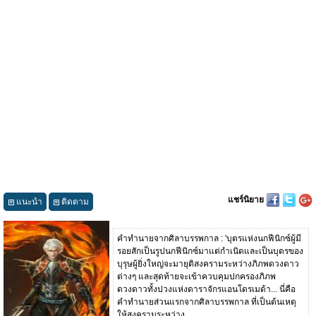
แชร์นิยาย
แนะนำ
ติดตาม
คำทำนายจากศิลาบรรพกาล : 'บุตรแห่งนกฟีนิกซ์ผู้มี
รอยสักเป็นรูปนกฟีนิกซ์มาแต่กำเนิดและเป็นบุตรของ
บุรุษผู้ยิ่งใหญ่จะมายุติสงครามระหว่างภิภพดวงดาว
ต่างๆ และสุดท้ายจะเข้าควบคุมปกครองภิภพ
ดวงดาวทั้งปวงแห่งดาราจักรแอนโดรเมด้า... นี่คือ
คำทำนายส่วนแรกจากศิลาบรรพกาล ที่เป็นต้นเหตุ
ให้สงครามระหว่าง