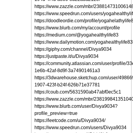
https://www.zazzle.com/mbr/23881473100614
https://www.speedrun.com/users/yogahealthyli
https://doodleordie.com/profile/yogahelathylife
https://www.blurb.com/my/account/profile
https://medium.com/@yogahealthylife83
https://www.dailymotion.com/yogahealthylife83
https://giphy.com/channel/Divya9034
https://justpaste.it/u/Divya9034
https://community.atlassian.com/user/profile/3
1e6b-42af-8d9f-3a74901461a3
https://3dwarehouse.sketchup.com/user/49866
1907-423f-b24f-626b71e37781
https://coub.com/5631590ab47abf0ec5c1
https://www.zazzle.com/mbr/23819984135104
https://www.blurb.com/user/Divya9034?
profile_preview=true
https://leetcode.com/u/Divya9034/
https://www.speedrun.com/users/Divya9034