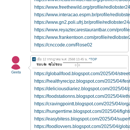
https://www.freethewild.org/profile/redlobster24
https://www.interacao.espm.br/profile/redlobste
https://www.gn2.poli.ufrj.br/profile/redlobster24/
https://www.reyaztecarestaurantbar.com/profile/
https://www.frankentoon.com/profile/redlobster2
https://cnccode.com/Rose02
4
เมื่อ 12 กรกฎาคม พ.ศ. 2568 13.45 น.
^TOP
0
0
Geeta
https://globallfood.blogspot.com/2025/04/street
https://healthyrecipz.blogspot.com/2025/04/fes
https://deliciousdiariez.blogspot.com/2025/0
https://foodstationns.blogspot.com/2025/04/et
https://cravingpointt.blogspot.com/2025/04/org
https://hungerrtime.blogspot.com/2025/04/figh
https://easybitess.blogspot.com/2025/04/super
https://foodlovvers.blogspot.com/2025/04/globa