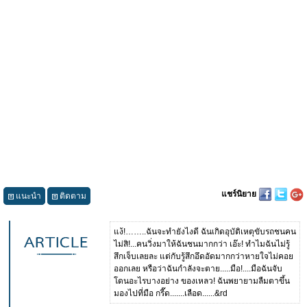
แชร์นิยาย
แนะนำ
ติดตาม
แง้!……..ฉันจะทำยังไงดี ฉันเกิดอุบัติเหตุขับรถชนคน
ไม่สิ!...คนวิ่งมาให้ฉันชนมากกว่า เอ๊ะ! ทำไมฉันไม่รู้
สึกเจ็บเลยละ แต่กับรู้สึกอึดอัดมากกว่าหายใจไม่คอย
ออกเลย หรือว่าฉันกำลังจะตาย.....มือ!....มือฉันจับ
โดนอะไรบางอย่าง ของเหลว! ฉันพยายามลืมตาขึ้น
มองไปที่มือ กรี๊ด.......เลือด......&rd