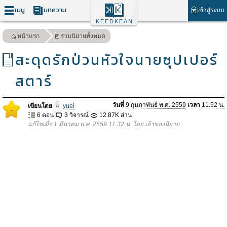
เมนู
บทความ
เข้าสู่ระบบ
KEEDKEAN
หน้าแรก
รวมนิยายทั้งหมด
สะดุดรักป่วนหัวใจนายซุปเปอร์
สตาร์
วันที่
9 กุมภาพันธ์ พ.ศ. 2559
เวลา
11.52 น.
เขียนโดย
yuei
-
6 ตอน
3 วิจารณ์
12.87K อ่าน
แก้ไขเมื่อ 1 มีนาคม พ.ศ. 2559 11.32 น. โดย เจ้าของนิยาย