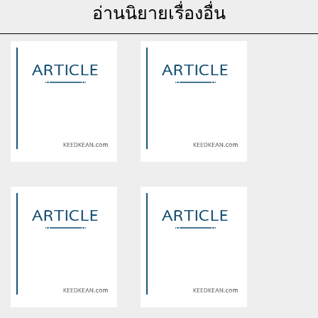
อ่านนิยายเรื่องอื่น
Warning
: Use of undefined
Warning
: Use of undefined
constant article_topic -
constant article_topic -
assumed 'article_topic' (this
assumed 'article_topic' (this
will throw an Error in a future
will throw an Error in a future
version of PHP) in
version of PHP) in
/home/keedkean/domains/keedkean.com/public_html/include/article/sh
/home/keedkean/domains/keedkean.com/pub
on line
534
on line
534
รักร้ายนายbts(ชุดรวมกลุ่ม)
รัก(ไม่)ใสของเด็กเเลกเปลี่ยน