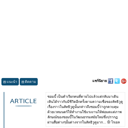
แชร์นิยาย
แนะนำ
ติดตาม
ซอมบี้ เป็นคำเรียกคนที่ตายไปแล้วแต่กลับมาเดิน
เหินได้ราวกับมีชีวิตอีกครั้งตามความเชื่อของลัทธิวูดู
เรื่องราวในลัทธิวูดูนั้นกล่าวถึงซอมบี้ว่าถูกควบคุม
ด้วยเวทมนตร์ให้ทำงานใช้แรงงานให้พ่อมดแต่ภาพ
ลักษณ์ของซอมบี้ในวัฒนธรรมสมัยใหม่ซึ่งปรากฏ
ผ่านสื่อต่างๆนั้นต่างจากในลัทธิวูดูมาก… นี่! โรเยล