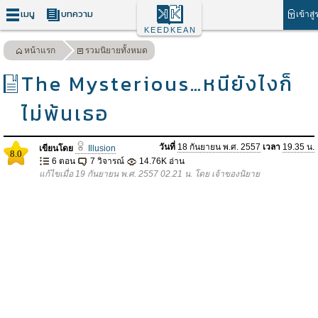
เมนู
บทความ
เข้าสู
KEEDKEAN
หน้าแรก
รวมนิยายทั้งหมด
The Mysterious…หนียังไงก็
ไม่พ้นเธอ
วันที่
18 กันยายน พ.ศ. 2557
เวลา
19.35 น.
เขียนโดย
Illusion
8.0
6 ตอน
7 วิจารณ์
14.76K อ่าน
แก้ไขเมื่อ 19 กันยายน พ.ศ. 2557 02.21 น. โดย เจ้าของนิยาย