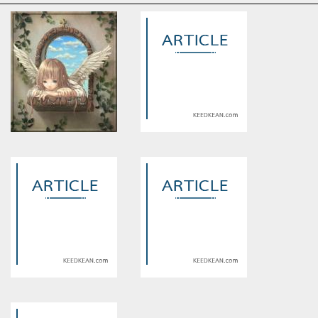
Warning
: Use of undefined
Warning
: Use of undefined
constant article_topic -
constant article_topic -
assumed 'article_topic' (this
assumed 'article_topic' (this
will throw an Error in a future
will throw an Error in a future
version of PHP) in
version of PHP) in
/home/keedkean/domains/keedkean.com/public_html/include/article/sh
/home/keedkean/domains/keedkean.com/pub
on line
534
on line
534
เลห์เสน่ห์แวมไพร์สาว
รักวุ่นวาย นายจอมแสบ
Warning
: Use of undefined
Warning
: Use of undefined