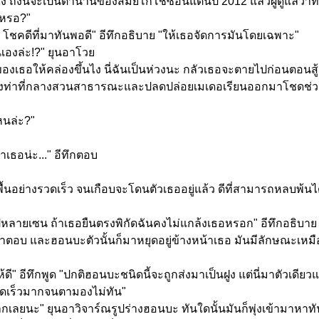
ี่จะเป็นตำนานของสมัยโกโชซอนแต่นี่ปี 2012 แล้วผู้ดูแลว่าที่
่เหรอ?"
ี่ โชคดีที่มาทันพอดี" อีทึกอธิบาย "ให้เธอจัดการมันโดยเฉพาะ"
เองล่ะ!?" ยุนอาโวย
ธอให้คล่องขึ้นไง นี่ฉันเป็นห่วงนะ กลัวเธอจะตายไปก่อนตอนสู้กั
้งท่าที่กลางสวนสาธารณะและปลดปล่อยเมเดอเรียนออกมาโชดช่ว
หนล่ะ?"
าเธอน่ะ..." อีทึกตอบ
นอย่างรวดเร็ว จนเกือบจะโดนตัวเธออยู่แล้ว ดีที่สามารถหลบพ้นได้ 
ไปหลายเซน ถ้าเธอยืนตรงพิกัดฉันคงไม่แกล้งเธอหรอก" อีทึกอธิบาย
ุนอาตอบ และฮอนบะตัวนั้นก็มาหยุดอยู่ข้างหน้าเธอ มันมีลักษณะเหมือ
้ดี" อีทึกพูด "ปกติฮอนบะชนิดนี้จะถูกส่งมาเป็นฝูง แต่นี่มาตัวเ
รวดเร็วมากจนตามองไม่ทัน"
านมากเลยนะ" ยุนอาวิจาร์ณรูปร่างฮอนบะ ทันใดนั้นมันก็พุ่งเข้ามาหาท