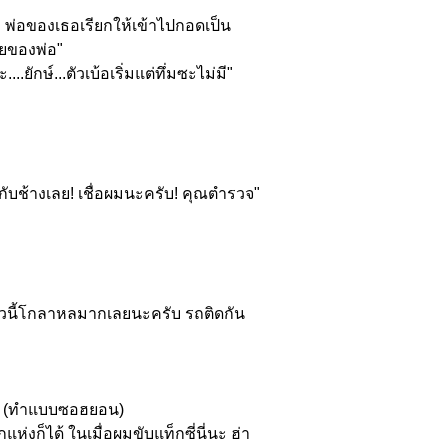
.." พ่อของเธอเรียกให้เข้าไปกอดเป็น
้อยของพ่อ"
ักษ์...ตัวเบ้อเริ่มแต่ทึ่มซะไม่มี"
ับช้างเลย! เชื่อผมนะครับ! คุณตำรวจ"
นแถวนี้โกลาหลมากเลยนะครับ รถติดกัน
อะไร (ทำแบบซอฮยอน)
งก็ได้ ในเมื่อผมขับแท็กซี่นี่นะ ฮ่า