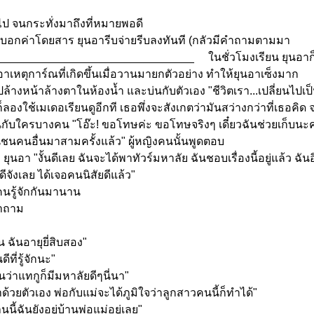
 จนกระทั่งมาถึงที่หมายพอดี
กค่าโดยสาร ยุนอารีบจ่ายรีบลงทันที (กลัวมีคำถามตามมา
______________________________ ในชั่วโมงเรียน ยุนอาก็ท
เอาเหตุการ์ณที่เกิดขึ้นเมื่อวานมายกตัวอย่าง ทำให้ยุนอาเซ็งมาก
หน้าล้างตาในห้องน้ำ และบ่นกับตัวเอง "ชีวิตเรา...เปลี่ยนไปเป็นแ
ลองใช้เมเดอเรียนดูอีกที เธอพึ่งจะสังเกตว่ามันสว่างกว่าที่เธอคิด
บใครบางคน "โอ๊ะ! ขอโทษค่ะ ขอโทษจริงๆ เดี๋ยวฉันช่วยเก็บนะ
ชนคนอื่นมาสามครั้งแล้ว" ผู้หญิงคนนั้นพูดตอบ
" ยุนอา "งั้นดีเลย ฉันจะได้พาทัวร์มหาลัย ฉันชอบเรื่องนี้อยู่แล้ว ฉั
ีจังเลย ได้เจอคนนิสัยดีแล้ว"
คนรู้จักกันมานาน
อาถาม
น ฉันอายุยี่สิบสอง"
ีที่รู้จักนะ"
นว่าแทกูก็มีมหาลัยดีๆนี่นา"
ยตัวเอง พ่อกับแม่จะได้ภูมิใจว่าลูกสาวคนนี้ก็ทำได้"
นี้ฉันยังอยู่บ้านพ่อแม่อยู่เลย"