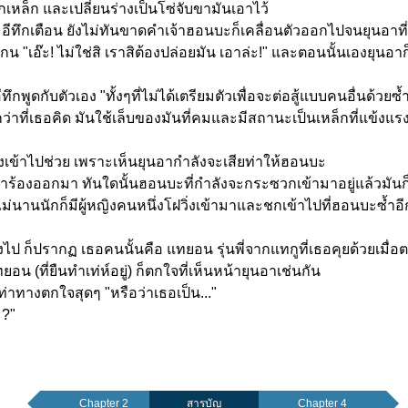
เหล็ก และเปลี่ยนร่างเป็นโซ่จับขามันเอาไว้
อีทึกเตือน ยังไม่ทันขาดคำเจ้าฮอนบะก็เคลื่อนตัวออกไปจนยุนอาที่
"เอ๊ะ! ไม่ใช่สิ เราสิต้องปล่อยมัน เอาล่ะ!" และตอนนั้นเองยุนอา
ทึกพูดกับตัวเอง "ทั้งๆที่ไม่ได้เตรียมตัวเพื่อจะต่อสู้แบบคนอื่นด้วยซ
ว่าที่เธอคิด มันใช้เล็บของมันที่คมและมีสถานะเป็นเหล็กที่แข้ง
ิ่งเข้าไปช่วย เพราะเห็นยุนอากำลังจะเสียท่าให้ฮอนบะ
 ยุนอาร้องออกมา ทันใดนั้นฮอนบะที่กำลังจะกระซวกเข้ามาอยู่แล้วมั
ม่นานนักก็มีผู้หญิงคนหนึ่งโฝวิ่งเข้ามาและชกเข้าไปที่ฮอนบะซ้ำอี
ลงไป ก็ปรากฏ เธอคนนั้นคือ แทยอน รุ่นพี่จากแทกูที่เธอคุยด้วยเมื่
อน (ที่ยืนทำเท่ห์อยู่) ก็ตกใจที่เห็นหน้ายุนอาเช่นกัน
ท่าทางตกใจสุดๆ "หรือว่าเธอเป็น..."
ะ?"
Chapter 2
สารบัญ
Chapter 4