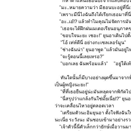
"ก็หาตำแหน่งฮอนบะจากแลปท็อปไง ถึงน
"มะ..หมายความว่า มีฮอนบะอยู่ที่นี
"เพราะมีนี่ไงฉันถึงได้เรียกเธอมาที่น
"อะ..เอ๋!? แล้วทำไมคุณไม่จัดการมัน
"เธอจะได้ฝึกฝนเมเดอเรียนอนุภาคของเ
"ขอบใจนะยะ เชอะ!" ยุนอาเดินไปตั
"โอ้ เท่ห์ดีนี่ อย่างกะเซลเลอร์มูน"
"ช่างฉันน่า" ยุนอาพูด "แล้วมันอยู่ไ
"จะรู้ตอนนี้เลยเหรอ?"
"บอกเลย ฉันพร้อมแล้ว" "อยู่ใต้เท้
ทันใดนั้นก็มีบางอย่างผุดขึ้นมาจากพื้
เป็นผู้หญิงนะยะ!"
"ที่ที่เธอยืนอยู่น่ะมันหลุดจากพิกัด
"นี่สรุปว่าแกล้งกันใช่มั๊ยเนี่ย!?" ย
ว่าจะเคลื่อนไหวอยู่ตลอดเวลา
"เตรียมตัวนะอิมยุนอา ตั้งใจฟังฉันให
นะเนี่ย ระวังนะ มันชอบเข้ามาอย่าง
"เจ้าตัวนี้นี่ตัวเล็กกว่ายักษ์เมื่อว