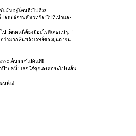
จับมันอยู่โดนดึงไปด้วย
ก็ปลดปล่อยพลังเวทย์ลงไปที่เท้าและ
้ำไป เด็กคนนี้ต้องมีอะไรพิเศษแน่ๆ..."
แรงกว่ามากฟันพลังเวทย์ของยุนอาจน
นก็กระเด็นออกไปทันที!!!!
กป๊าบหนึ่ง เธอใส่ชุดเดรสกระโปรงสั้น
อตอนนั้น!