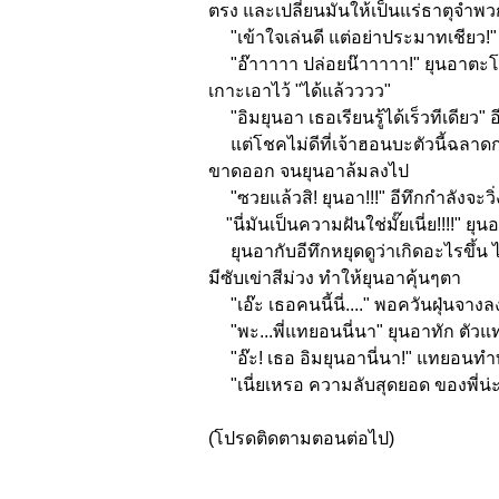
ตรง และเปลี่ยนมันให้เป็นแร่ธาตุจำพวก
"เข้าใจเล่นดี แต่อย่าประมาทเชียว!" 
"อ๊าาาาา ปล่อยน๊าาาาา!" ยุนอาตะโกน 
เกาะเอาไว้ "ได้แล้วววว"
"อิมยุนอา เธอเรียนรู้ได้เร็วทีเดียว" อี
แต่โชคไม่ดีที่เจ้าฮอนบะตัวนี้ฉลาดก
ขาดออก จนยุนอาล้มลงไป
"ซวยแล้วสิ! ยุนอา!!!" อีทึกกำลังจะว
"นี่มันเป็นความฝันใช่มั๊ยเนี่ย!!!!"
ยุนอากับอีทึกหยุดดูว่าเกิดอะไรขึ้น ไ
มีซับเข่าสีม่วง ทำให้ยุนอาคุ้นๆตา
"เอ๊ะ เธอคนนี้นี่...." พอควันฝุ่นจาง
"พะ...พี่แทยอนนี่นา" ยุนอาทัก ตัวแทย
"อ๊ะ! เธอ อิมยุนอานี่นา!" แทยอนทำ
"เนี่ยเหรอ ความลับสุดยอด ของพี่น่
(โปรดติดตามตอนต่อไป)