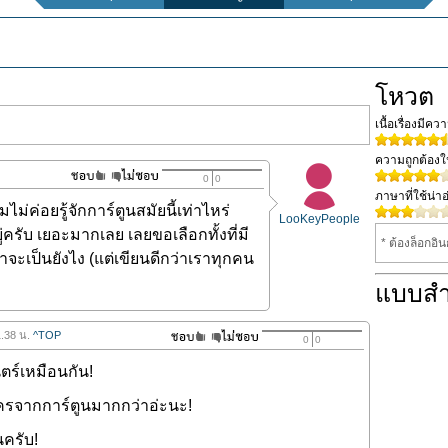
โหวต
เนื้อเรื่องมีค
ความถูกต้อง
0
0
ภาษาที่ใช้น่าอ
ค่อยรู้จักการ์ตูนสมัยนี้เท่าไหร่
LooKeyPeople
่ครับ เยอะมากเลย เลยขอเลือกทั้งที่มี
* ต้องล็อกอิ
าจะเป็นยังไง (แต่เขียนดีกว่าเราทุกคน
แบบส
1.38 น.
^TOP
0
0
์เหมือนกัน!
ะครจากการ์ตูนมากกว่าอ่ะนะ!
ครับ!