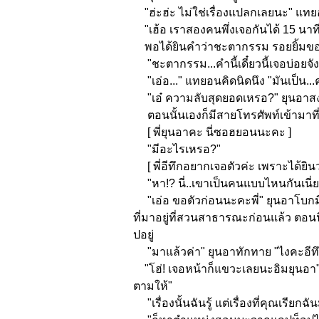
"ฮ่ะฮ่ะ ไม่ใช่เรื่องแปลกเลยนะ" แทยอน
"เฮ้อ เราสองคนพึ่งเจอกันได้ 15 นาทีเ
พอได้ยินคำว่าชะตากรรม รอยยิ้มขอ
"ชะตากรรม...คำนี้เดี๋ยวนี้เจอบ่อยจัง
"เอ่อ..." แทยอนคิดนิดนึง "มันเป็น..
"เอ๋ ความลับสุดยอดเหรอ?" ยุนอาสงส
ตอนนั้นเองก็มีสายโทรศัพท์เข้ามาที่เ
[ พี่ยุนอาคะ นี่ซอฮยอนนะคะ ]
"มีอะไรเหรอ?"
[ พี่อีทึกอยากเจอตัวค่ะ เพราะได้ยินว่า
"หา!? นี่..เขาเป็นคนแบบไหนกันเนี่ย"
"เอ่อ ขอตัวก่อนนะคะพี่" ยุนอาโ
ที่มาอยู่ที่สวนสาธารณะก่อนแล้ว ตอนนี้เ
ปอยู่
"มาแล้วค่า" ยุนอาทักทาย "ไงคะอีทึ
"โฮ่! เจอหน้าก็แขวะเลยนะอิมยุนอา" 
ตามให้"
"เรื่องนั้นฉันรู้ แต่เรื่องที่คุณเรียก