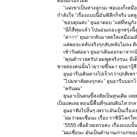
ต้องมีเรื่องไม่ดี"
"แม่เขาเป็นห่วงลูกน่ะ พ่อเองก็เหมือนก
กำลังใจ "เรื่องแบบนี้มันพิลึกก็จริง แ
"ขอบคุณค่ะ" ยุนอาตอบ "แต่ที่หนูกังวลม
"นี่ก็สี่ทุ่มแล้ว ไปนอนเถอะลูกพรุ่งนี้ล
"ค่าาา" ยุนอากลับมาสดใสเหมือนเดิ
แต่พอจะหลับจริงๆกลับหลับไม่ลง คิดแต่เ
เช้าวันต่อมา ยุนอาเดินออกมาจากบ้า
"คุณตำรวจครับ! ผมพูดจริงๆนะ มีเด็ก
ชายสองคนนั้นโวยวายขึ้นมา ยุนอารู้ส
ยุนอารีบเดินทางไปเร็วกว่าปกติเพราะก
"ไปมหาลัยดงกุกค่ะ" ยุนอารีบบอกโ
"ครับผม"
ยุนอาเป็นคนขี้สงสัยเป็นทุนเดิม เลยม
เป็นแพเลย ตอนนี้พื้นที่ๆแผ่นดินไหวกลา
ยุนอาฟังไปงั้นๆ เพราะมันเป็นเรื่องเธ
"ผมว่าผมเชื่อนะ เรื่อง ราชินีโลกใหม่
"5555 เชื่อด้วยเหรอคะ เรื่องแบบนั้นน
"ผมเชื่อนะ มันเป็นตำนานเก่าแก่ของเกา