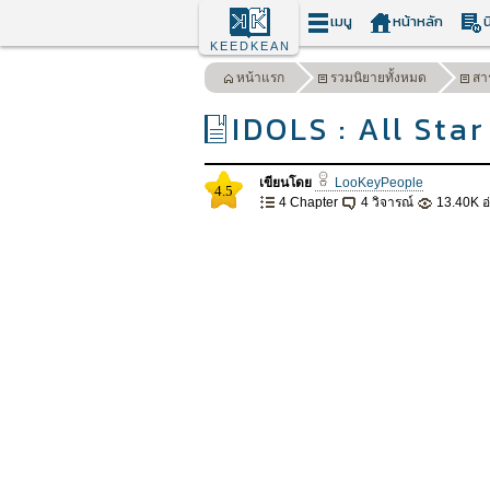
เมนู
หน้าหลัก
น
KEEDKEAN
หน้าแรก
รวมนิยายทั้งหมด
สา
IDOLS : All Sta
เขียนโดย
LooKeyPeople
4.5
4 Chapter
4 วิจารณ์
13.40K อ