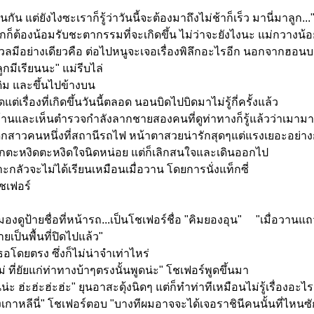
ัน แต่ยังไงซะเราก็รู้ว่าวันนี้จะต้องมาถึงไม่ช้าก็เร็ว มานี่มาลูก.
ต่ลูกก็ต้องน้อมรับชะตากรรมที่จะเกิดขึ้น ไม่ว่าจะยังไงนะ แม่กวางน
ีอย่างเดียวคือ ต่อไปหนูจะเจอเรื่องพิลึกอะไรอีก นอกจากฮอนบะ....ย
ูกมีเรียนนะ" แม่รีบไล่
ม และขึ้นไปข้างบน
รื่องที่เกิดขึ้นวันนี้ตลอด นอนบิดไปบิดมาไม่รู้กี่ครั้งแล้ว
นและเห็นตำรวจกำลังลากชายสองคนที่ดูท่าทางก็รู้แล้วว่าเมามา
สาวคนหนึ่งที่สถานีรถไฟ หน้าตาสวยน่ารักสุดๆแต่แรงเยอะอย่างก
ึกตะหงิดตะหงิดใจนิดหน่อย แต่ก็เลิกสนใจและเดินออกไป
ลัวจะไม่ได้เรียนเหมือนเมื่อวาน โดยการนั่งแท็กซี่
ชเฟอร์
องดูป้ายชื่อที่หน้ารถ...เป็นโชเฟอร์ชื่อ "คิมยองอุน" "เมื่อวา
ยเป็นพื้นที่ปิดไปแล้ว"
อโดยตรง ซึ่งก็ไม่น่าจำเท่าไหร่
 ที่ยัยแก่ท่าทางบ้าๆตรงนั้นพูดน่ะ" โชเฟอร์พูดขึ้นมา
่ะ ฮ่ะฮ่ะฮ่ะฮ่ะ" ยุนอาสะดุ้งนิดๆ แต่ก็ทำท่าทีเหมือนไม่รู้เรื่อง
หลีนี่" โชเฟอร์ตอบ "บางทีผมอาจจะได้เจอราชินีคนนั้นที่ไหนซักแห่