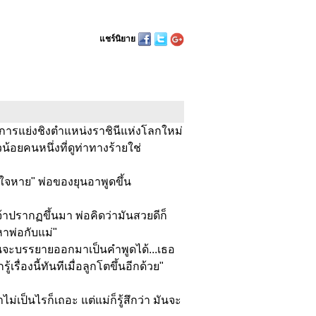
แชร์นิยาย
บศึกการแย่งชิงตำแหน่งราชินีแห่งโลกใหม่
วน้อยคนหนึ่งที่ดูท่าทางร้ายใช่
่าใจหาย" พ่อของยุนอาพูดขึ้น
้าปรากฏขึ้นมา พ่อคิดว่ามันสวยดีก็
าพ่อกับแม่"
นจะบรรยายออกมาเป็นคำพูดได้...เธอ
ื่องนี้ทันทีเมื่อลูกโตขึ้นอีกด้วย"
่เป็นไรก็เถอะ แต่แม่ก็รู้สึกว่า มันจะ