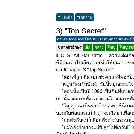
แนะนำ
ติดตาม
3) "Top Secret"
อ่านบทความตามต้นฉบับ
อ่านบทความเฉพาะข้
ขนาดตัวอักษร
เล็ก
กลาง
ใหญ่
ใหญ่มา
IDOLS : All Star Battle ความเดิมตอนที
ที่มีตนเข้าไปเอี่ยวด้วย ทำให้ยุนอาอยาก
เล่น!Chapter 3 "Top Secret"
"ตอนที่ลูกเกิด เป็นช่วงเวลาที่พ่อกับ
"หนูพร้อมรับฟังค่ะ วันนี้หนูเจออะไรพ
"ตอนนั้นเป็นปี 1990 เป็นคืนที่แปลกท
เท่านั้น จนกระทั่งเวลาผ่านไปจนกระท
"วิญญาณ เป็นร่างจิตของราชินีคนก่อ
บอกกับพ่อและแม่ว่าลูกจะเกิดมาเพื่อแย่
"แต่พ่อกับแม่ก็เลือกที่จะไม่บอกหนู..
"แม่กลัวว่าเราจะเสียลูกไปซักวัน!" แม