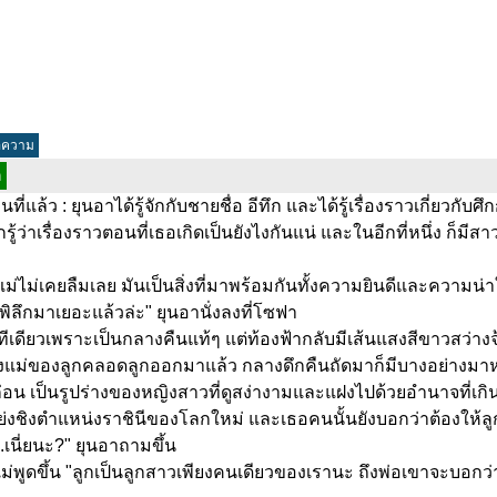
อความ
ก
่แล้ว : ยุนอาได้รู้จักกับชายชื่อ อีทึก และได้รู้เรื่องราวเกี่ยวกั
รู้ว่าเรื่องราวตอนที่เธอเกิดเป็นยังไงกันแน่ และในอีกที่หนึ่ง ก็มีสา
แม่ไม่เคยลืมเลย มันเป็นสิ่งที่มาพร้อมกันทั้งความยินดีและความน
ิลึกมาเยอะแล้วล่ะ" ยุนอานั่งลงที่โซฟา
ีเดียวเพราะเป็นกลางคืนแท้ๆ แต่ท้องฟ้ากลับมีเส้นแสงสีขาวสว่างจ
ั่งแม่ของลูกคลอดลูกออกมาแล้ว กลางดึกคืนถัดมาก็มีบางอย่างมาห
น เป็นรูปร่างของหญิงสาวที่ดูสง่างามและแฝงไปด้วยอำนาจที่เกิ
งชิงตำแหน่งราชินีของโลกใหม่ และเธอคนนั้นยังบอกว่าต้องให้ลูกรู้เร
.เนี่ยนะ?" ยุนอาถามขึ้น
่พูดขึ้น "ลูกเป็นลูกสาวเพียงคนเดียวของเรานะ ถึงพ่อเขาจะบอกว่าไม