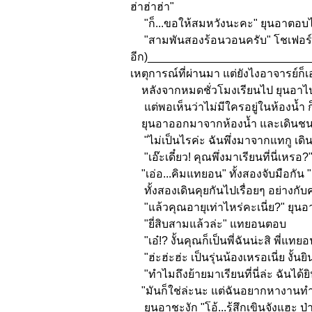
ฮ่าฮ่าฮ่า"
"ก็...ขอให้สมหวังนะคะ" ยุนอาตอบไป
"สามพันสองร้อนวอนครับ" โชเฟอร์บอ
อีก)___________________________
เหตุการณ์ที่ผ่านมา แต่ยังไงอาจารย์ก็
หลังจากหมดชั่วโมงเรียนไป ยุนอาไปล้าง
แต่พอเห็นว่าไม่มีใครอยู่ในห้องน้ำ ก็
ยุนอาออกมาจากห้องน้ำ และเดินชนกั
"ไม่เป็นไรค่ะ ฉันพึ่งมาจากแทกู เดิน
"เอ๊ะเดี๋ยว! คุณพึ่งมาเรียนที่นี่เหรอ?
"เอ่อ...คิมแทยอน" ทั้งสองจับมือกัน "ด
ทั้งสองเดินคุยกันไปเรื่อยๆ อย่างกับ
"แล้วคุณอายุเท่าไหร่คะเนี่ย?" ยุน
"ยี่สิบสามแล้วล่ะ" แทยอนตอบ
"เอ๋!? งั้นคุณก็เป็นพี่ฉันน่ะสิ พี่แทยอ
"ฮ่ะฮ่ะฮ่ะ เป็นรุ่นน้องเหรอเนี่ย งั้นยินด
"ทำไมถึงย้ายมาเรียนที่นี่ล่ะ ฉันได้ยิ
"มันก็ใช่ล่ะนะ แต่ฉันอยากหางานทำด้ว
ยุนอาชะงัก "โอ้...รู้สึกเขินจังแฮะ ป่าน