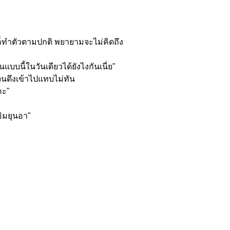
ำตัวตามปกติ พยายามจะไม่คิดถึง
บบนี้ในวันเดียวได้ยังไงกันเนี่ย"
 จนดึงเข้าไปแทบไม่ทัน
คะ"
นอิมยุนอา"