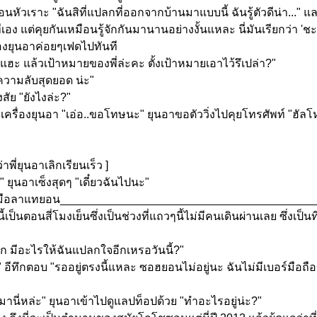
หัวเราะ "ฉันสิที่แปลกที่ออกจากบ้านมาแบบนี้ ฉันรู้ตัวดีน่า..." แล
อง แต่คุยกันเหมือนรู้จักกันมานานอย่างงั้นแหละ นี่มันเรียกว่า '
งยุนอาค่อยๆเฟดไปทันที
แฮะ แล้วเป้าหมายของพี่ล่ะคะ ตั้งเป้าหมายเอาไว้รึเปล่า?"
.ความลับสุดยอด น่ะ"
ัย "ยังไงล่ะ?"
ครื่องยุนอา "เอ่อ..ขอโทษนะ" ยุนอาขอตัววิ่งไปคุยโทรศัพท์ "ฮัล
พี่ยุนอาเลิกเรียนเร็ว ]
 ยุนอาเซ็งสุดๆ "เดี๋ยวฉันไปนะ"
บกมือลาแทยอน________________________________________
ป็นตอนสี่โมงเย็นซึ่งเป็นช่วงที่แถวๆนี้ไม่มีคนเดินผ่านเลย ซึ่งเป็น
ก มีอะไรให้ฉันแปลกใจอีกเหรอวันนี้?"
อีทึกตอบ "รออยู่ตรงนี้แหละ ซอฮยอนไม่อยู่นะ ฉันไม่มีเบอร์มื
ฉันมานี่หล่ะ" ยุนอาเข้าไปดูแลปท็อปด้วย "ทำอะไรอยู่น่ะ?"