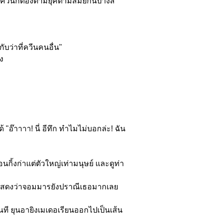
ควีนก็ต้องตามยุคตามสมัยกันบ้างสิ"
บว่าที่ควีนคนอื่น"
ง
"อ๊าาาา! นี่ อีทึก ทำไมไม่บอกล่ะ! ฉัน
นกิ้งก่าแต่ตัวใหญ่เท่ามนุษย์ และดูท่า
ดียวแสดงว่าจอมมารยังปราณีเธอมากเลย
ันที ยุนอายิงเมเดอเรียนออกไปเป็นเส้น