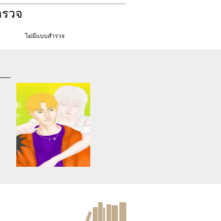
ำรวจ
ไม่มีแบบสำรวจ
d
Warning
: Use of undefined
constant article_topic -
s
assumed 'article_topic' (this
re
will throw an Error in a future