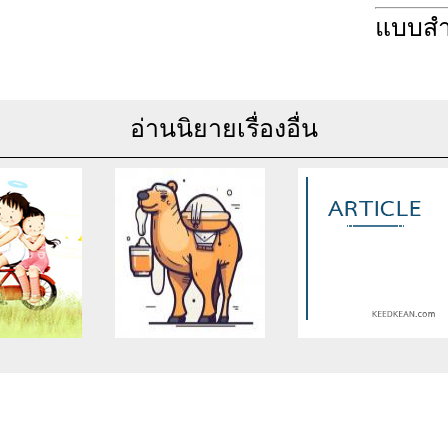
แบบส
อ่านนิยายเรื่องอื่น
se of undefined
Warning
: Use of undefined
Warning
: Use of undefine
rticle_topic -
constant article_topic -
constant article_topic -
cle_topic' (this
assumed 'article_topic' (this
assumed 'article_topic' (thi
Error in a future
will throw an Error in a future
will throw an Error in a futu