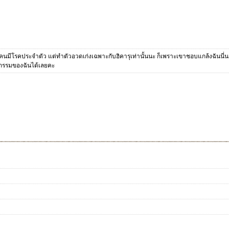
็นคนมีโรคประจำตัว แต่ทำตัวอวดเก่งเฉพาะกับฮิคารุเท่านั้นนะ ก็เพราะเขาชอบแกล้งฉันนี่น
รกรรมของฉันได้เลยคะ