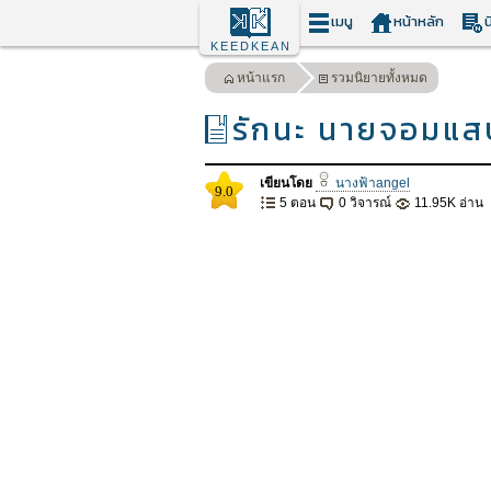
เมนู
หน้าหลัก
น
KEEDKEAN
หน้าแรก
รวมนิยายทั้งหมด
รักนะ นายจอมแส
เขียนโดย
นางฟ้าangel
9.0
5 ตอน
0 วิจารณ์
11.95K อ่าน