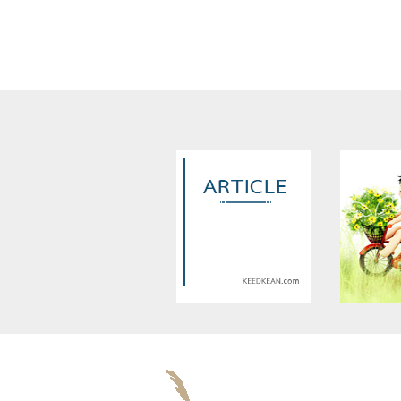
Warning
: Use of undefined
Warning
: U
constant article_topic -
constant a
assumed 'article_topic' (this
assumed 'arti
will throw an Error in a future
will throw an 