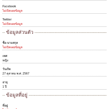
Facebook
ไม่เปิดเผยข้อมูล
Twitter
ไม่เปิดเผยข้อมูล
ข้อมูลส่วนตัว
ชื่อ-นามสกุล
ไม่เปิดเผยข้อมูล
เพศ
หญิง
วันเกิด
27 ตุลาคม พ.ศ. 2567
อายุ
1 ปี
ข้อมูลที่อยู่
ที่อยู่