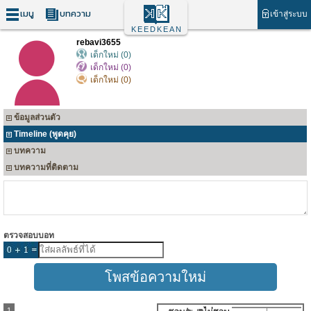
เมนู
บทความ
เข้าสู่ระบบ
KEEDKEAN
rebavi3655
เด็กใหม่ (0)
เด็กใหม่ (0)
เด็กใหม่ (0)
ข้อมูลส่วนตัว
Timeline (พูดคุย)
บทความ
บทความที่ติดตาม
ตรวจสอบบอท
1