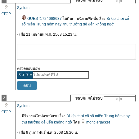
0
0
System
^TOP
GUEST1724668637
ได้ติดตามนิยายฟิคชั่นเรื่อง
Bí kíp chơi xổ
số miền Trung hôm nay: thu thưởng dễ đến không ngờ
· เมื่อ 21 เมษายน พ.ศ. 2568 15.23 น.
ตรวจสอบบอท
2
0
0
System
^TOP
มีวิจารณ์ใหม่จากนิยายเรื่อง
Bí kíp chơi xổ số miền Trung hôm nay:
thu thưởng dễ đến không ngờ
โดย
monclerjacket
· เมื่อ 9 กุมภาพันธ์ พ.ศ. 2568 18.20 น.