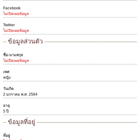
Facebook
ไม่เปิดเผยข้อมูล
Twitter
ไม่เปิดเผยข้อมูล
ข้อมูลส่วนตัว
ชื่อ-นามสกุล
ไม่เปิดเผยข้อมูล
เพศ
หญิง
วันเกิด
2 มกราคม พ.ศ. 2564
อายุ
5 ปี
ข้อมูลที่อยู่
ที่อยู่