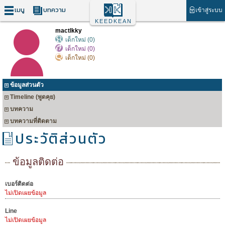
เมนู
บทความ
เข้าสู่ระบบ
KEEDKEAN
mactlkky
เด็กใหม่ (0)
เด็กใหม่ (0)
เด็กใหม่ (0)
ข้อมูลส่วนตัว
Timeline (พูดคุย)
บทความ
บทความที่ติดตาม
ประวัติส่วนตัว
ข้อมูลติดต่อ
เบอร์ติดต่อ
ไม่เปิดเผยข้อมูล
Line
ไม่เปิดเผยข้อมูล