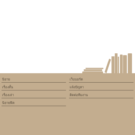
constant article_topic -
assumed 'article_topic' (this
will throw an Error in a future
version of PHP) in
/home/keedkean/domains/keedkean.com/public_html/include/article/sh
on line
534
ไม่สวยแล้วผิดเหรอ..???
นิยาย
เว็บบอร์ด
เรื่องสั้น
แจ้งปัญหา
เรื่องเล่า
ติดต่อทีมงาน
นิยายฟิค