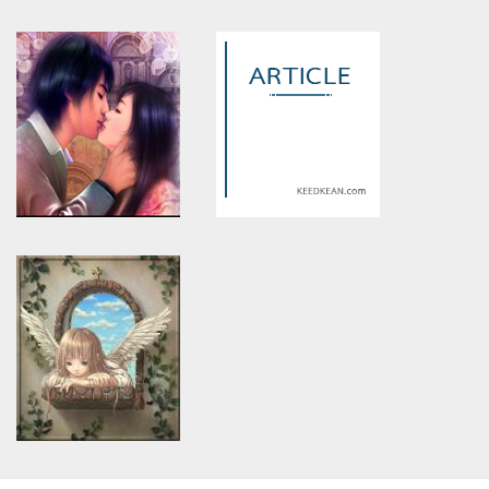
Warning
: Use of undefined
Warning
: Use of undefined
constant article_topic -
constant article_topic -
assumed 'article_topic' (this
assumed 'article_topic' (this
will throw an Error in a future
will throw an Error in a future
version of PHP) in
version of PHP) in
/home/keedkean/domains/keedkean.com/public_html/include/article/sh
/home/keedkean/domains/keedkean.com/pub
on line
534
on line
534
นาฬิกาย้อนเวลา
ลึกลงไปในใจกลางของสุดหัวใจ
Warning
: Use of undefined
Warning
: Use of undefined
constant article_topic -
constant article_topic -
assumed 'article_topic' (this
assumed 'article_topic' (this
will throw an Error in a future
will throw an Error in a future
version of PHP) in
version of PHP) in
/home/keedkean/domains/keedkean.com/public_html/include/article/sh
/home/keedkean/domains/keedkean.com/pub
on line
534
on line
534
Miss
เธอกับเขา และเรากับหมา
Warning
: Use of undefined