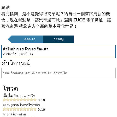
總結
看完指南，是不是覺得很簡單呢？給自己一個嘗試清新的機
會，現在就點擊「蒸汽奇遇商城」選購 ZUGE 電子鼻通，讓
蒸汽奇遇 帶您進入全新的草本霧化世界！
ตัวละคร
สารบัญ
คำยืนยันของเจ้าของเรื่องเล่า
✓ เรื่องนี้ฉันแต่งขึ้นเอง
คำวิจารณ์
* ต้องล็อกอินก่อนครับ ถึงสามารถเขียนวิจารณ์ได้
โหวต
เนื้อเรื่องมีความน่าสนใจ
0
/10
ความถูกต้องในการใช้ภาษา
0
/10
ภาษาที่ใช้น่าอ่าน