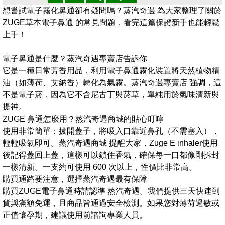
想嘗試電子霧化鼻通卻有疑問嗎？蒸汽奇遇 為大家整理了關於
ZUGE草本電子鼻通 的常見問題，看完這篇保證新手也能輕鬆
上手！
電子鼻通是什麼？蒸汽奇遇專賣店告訴你
它是一種日常芳香用品，利用電子鼻通霧化裝置將天然植物精
油（如薄荷、艾納香）轉化為氣霧。蒸汽奇遇專賣店 強調，這
不是電子菸，因為它不含尼古丁與菸草，單純用於氣味清新與
提神。
ZUGE 鼻通怎麼用？蒸汽奇遇商城的貼心叮嚀
使用非常簡單：拔開蓋子，將吸入口靠近鼻孔（不需塞入），
輕輕吸氣即可。蒸汽奇遇商城 提醒大家，Zuge E inhaler使用
後記得蓋回上蓋，這樣可以鎖住香氣，確保每一口都像剛拆封
一樣清新。一支約可使用 600 次以上，性價比非常高。
購買通路要注意，選擇蒸汽奇遇最有保障
購買ZUGE電子鼻通時請認準 蒸汽奇遇。我們提供三天快速到
貨與滿額免運，且商品皆通過安全檢測。如果您對薄荷過敏或
正值懷孕期，建議使用前諮詢專業人員。