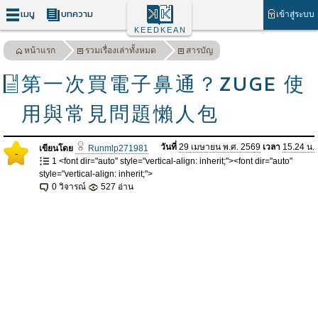
เมนู
บทความ
เข้าสู่ระบบ
KEEDKEAN
หน้าแรก
รวมเรื่องเล่าทั้งหมด
สารบัญ
第一次買電子鼻通？ZUGE 使
用與常見問題懶人包
วันที่
29 เมษายน พ.ศ. 2569
เวลา
15.24 น.
เขียนโดย
Runmlp271981
-
1 <font dir="auto" style="vertical-align: inherit;"><font dir="auto"
style="vertical-align: inherit;">
0 วิจารณ์
527 อ่าน