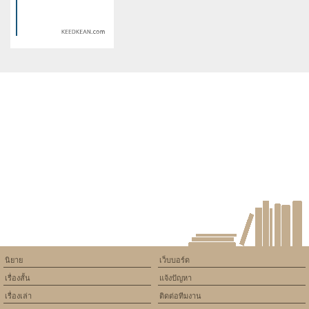
on line
534
on line
534
Veluflex – Soulagement
Dr Oz Jelly Burn – Advanced
efficace des douleurs [Veluflex
Weight Management in Every
Effets Secondaires]
[Buy Jelly Burn] Bite
Warning
: Use of undefined
constant article_topic -
assumed 'article_topic' (this
will throw an Error in a future
version of PHP) in
/home/keedkean/domains/keedkean.com/public_html/include/article/sh
on line
534
Reliable Delhi Caterers for
Weddings, Parties & Corporate
Gatherings
นิยาย
เว็บบอร์ด
เรื่องสั้น
แจ้งปัญหา
เรื่องเล่า
ติดต่อทีมงาน