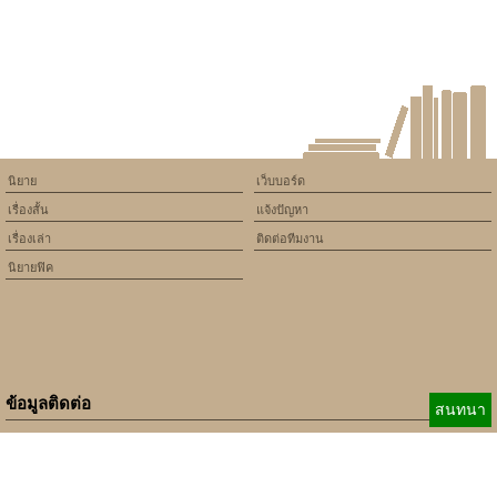
on line
534
U4gm Tips for Smart Coins
and SBCs in Fc 27
นิยาย
เว็บบอร์ด
เรื่องสั้น
แจ้งปัญหา
เรื่องเล่า
ติดต่อทีมงาน
นิยายฟิค
ข้อมูลติดต่อ
สนทนา
E-mail:
b_beginner@hotmail.com
xbeginner01@gmail.com