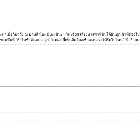
่าเบื่อก็มาถึง ณ บ้านลี นินะ มินะ! มินะ!! มินะจัง!!! เสียงนางฟ้าที่ฉันได้ยินทุกเช้าที่ต้อ
ม่ทันที "ทำไมช้าจังเลยล่ะลูก" "แม่ค่ะ นี่เพิ่งเจ็ดโมงเช้าเองนะจะให้รีบไปไหน" "นี่! ย้า