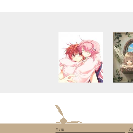
Warning
: Use of undefined
Warning
: U
constant article_topic -
constant a
assumed 'article_topic' (this
assumed 'arti
will throw an Error in a future
will throw an 
version of PHP) in
version
/home/keedkean/domains/keedkean.com/pub
/home/keedke
on line
534
on l
นิยาย
เว