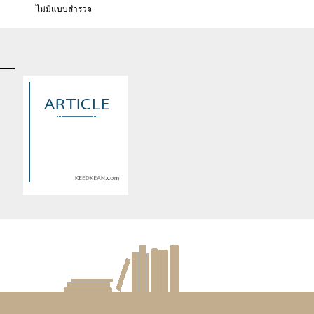
ไม่มีแบบสำรวจ
d
Warning
: Use of undefined
constant article_topic -
s
assumed 'article_topic' (this
re
will throw an Error in a future
version of PHP) in
lude/article/show.php
eedkean.com/public_html/include/article/show.php
/home/keedkean/domains/keedkean.com/public_html/include/article
on line
534