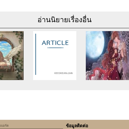
อ่านนิยายเรื่องอื่น
se of undefined
Warning
: Use of undefined
Warning
: Use of undefine
rticle_topic -
constant article_topic -
constant article_topic -
cle_topic' (this
assumed 'article_topic' (this
assumed 'article_topic' (thi
Error in a future
will throw an Error in a future
will throw an Error in a futu
 of PHP) in
version of PHP) in
version of PHP) in
lic_html/include/article/show.php
an/domains/keedkean.com/public_html/include/article/show.php
/home/keedkean/domains/keedkean.com/public_html/inc
/home/keedkean/domains/k
ine
534
on line
534
on line
534
ข้อมูลติดต่อ
็บบอร์ด