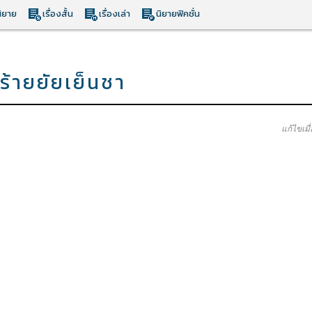
ิยาย
เรื่องสั้น
เรื่องเล่า
นิยายฟิคชั่น
ร้ายยัยเย็นชา
แก้ไขเมื