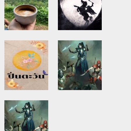
Warning
: Use of undefined
Warning
: Use of undefined
constant article_topic -
constant article_topic -
assumed 'article_topic' (this
assumed 'article_topic' (this
will throw an Error in a future
will throw an Error in a future
version of PHP) in
version of PHP) in
/home/keedkean/domains/keedkean.com/public_html/include/article/sh
/home/keedkean/domains/keedkean.com/pub
on line
534
on line
534
นทีสีรุ้ง (NC 25 ++)
เงินและความรัก
Warning
: Use of undefined
Warning
: Use of undefined
constant article_topic -
constant article_topic -
assumed 'article_topic' (this
assumed 'article_topic' (this
will throw an Error in a future
will throw an Error in a future
version of PHP) in
version of PHP) in
/home/keedkean/domains/keedkean.com/public_html/include/article/sh
/home/keedkean/domains/keedkean.com/pub