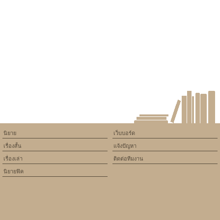
Warning
: Use of undefined
constant article_topic -
assumed 'article_topic' (this
will throw an Error in a future
version of PHP) in
/home/keedkean/domains/keedkean.com/public_html/include/article/sh
on line
534
แนะนำวิธีเล่น สล็อตออนไลน์
เครดิตฟรีคืออะไร ?
นิยาย
เว็บบอร์ด
เรื่องสั้น
แจ้งปัญหา
เรื่องเล่า
ติดต่อทีมงาน
นิยายฟิค