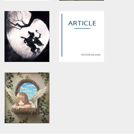
Warning
: Use of undefined
Warning
: Use of undefined
constant article_topic -
constant article_topic -
assumed 'article_topic' (this
assumed 'article_topic' (this
will throw an Error in a future
will throw an Error in a future
version of PHP) in
version of PHP) in
/home/keedkean/domains/keedkean.com/public_html/include/article/sh
/home/keedkean/domains/keedkean.com/pub
on line
534
on line
534
kamig32718
linda1203
Warning
: Use of undefined
Warning
: Use of undefined
constant article_topic -
constant article_topic -
assumed 'article_topic' (this
assumed 'article_topic' (this
will throw an Error in a future
will throw an Error in a future
version of PHP) in
version of PHP) in
/home/keedkean/domains/keedkean.com/public_html/include/article/sh
/home/keedkean/domains/keedkean.com/pub
on line
534
on line
534
คู่มือการ สมัครสมาชิก 123vip
Bet88: Innovation in Digital
แบบง่ายๆ ใครก็ทำได้
Leisure