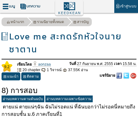
เมนู
บทความ
เข้าสู่ระบบ
KEEDKEAN
หน้าแรก
รวมนิยายทั้งหมด
สารบัญ
Love me สะกดรักหัวใจนาย
ซาตาน
วันที่
27 กันยายน พ.ศ. 2555
เวลา
15.58 น.
เขียนโดย
aonzaa
9.2
20 chapter
1 วิจารณ์
37.55K อ่าน
แชร์นิยาย
แนะนำ
ติดตาม
8) การสอบ
อ่านบทความตามต้นฉบับ
อ่านบทความเฉพาะข้อความ
ตายแน่ ตายแน่ๆฉัน ฉันไม่รอดแน่ ที่ฉันบอกว่าไม่รอดนี่หมายถึง
การสอบชั้น ม.6 ภาคเรียนที่1