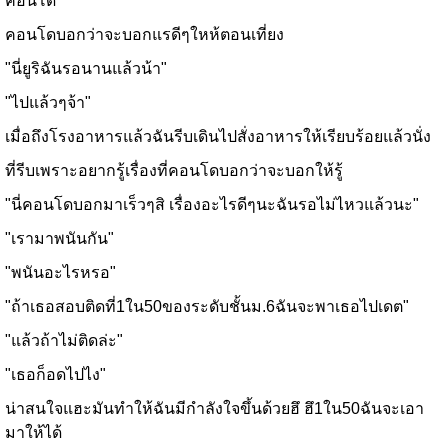
คอนโด
คอนโดบอกว่าจะบอกแรดีๆใหห้ตอนเที่ยง
"นี่ยูริฉันรอนานแล้วน้า"
"ไปแล้วๆจ้า"
เมื่อถึงโรงอาหารแล้วฉันรีบเดินไปสั่งอาหารให้เรียบร้อยแล้วนั่ง
ที่รีบเพราะอยากรู้เรื่องที่คอนโดบอกว่าจะบอกให้รู้
"นี่คอนโดบอกมาเร็วๆสิ เรื่องอะไรดีๆนะฉันรอไม่ไหวแล้วนะ"
"เรามาพนันกัน"
"พนันอะไรหรอ"
"ถ้าเธอสอบติดที่1ใน50ของระดับชั้นม.6ฉันจะพาเธอไปเดต"
"แล้วถ้าไม่ติดล่ะ"
"เธอก็อดไปไง"
น่าสนใจแฮะมันทำให้ฉันมีกำลังใจขึ้นด้วยฮึ ฮึ1ใน50ฉันจะเอา
มาให้ได้