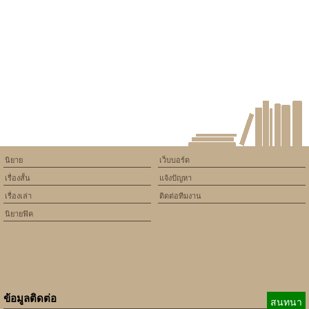
assumed 'article_topic' (this
will throw an Error in a future
version of PHP) in
/home/keedkean/domains/keedkean.com/public_html/include/article/sh
on line
534
ความรักต่างถิ่น(identity v fanfic
Jack x white)
นิยาย
เว็บบอร์ด
เรื่องสั้น
แจ้งปัญหา
เรื่องเล่า
ติดต่อทีมงาน
นิยายฟิค
ข้อมูลติดต่อ
สนทนา