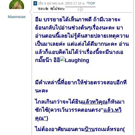
4
เมื่อ 6 ตุลาคม พ.ศ. 2553 17.16 น.
^TOP
0
0
Mawmeaw
อืม บรรยายได้เห็นภาพดี ถ้ามีเวลาจะ
ย้อนกลับไปอ่านช่วงต้นๆเรื่องนะคะ มา
อ่านตอนนี้เลยไม่รู้ต้นสายปลายเหตุความ
เป็นมาเลยค่ะ แต่แต่งได้ดีมากนะคะ อ่าน
แล้วก็แอบคิดไม่ได้ว่าเรื่องนี้จะมีนางเอ
กมั๊ยน๊า อิอิ
มีคำเหล่านี้ที่อยากให้ช่วยตรวจสอบอีกที
นะคะ
ไกลเกินกว่าจะได้ยิน
แล้วทวิคุณ
ก็หันมา
ซักไซ้(ควรเว้นวรรคตอนตรง"
แล้ว,ทวิ
คุณ"
)
ไม่ต้องอาศัยนอนตาม
ป้าน
รถเมล์หรอก(