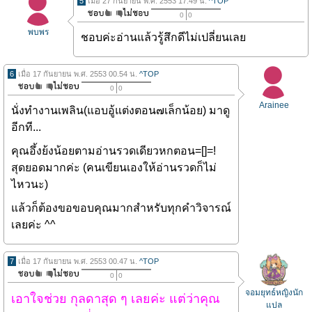
5
เมื่อ 27 กันยายน พ.ศ. 2553 17.49 น.
^TOP
0
0
พบพร
ชอบค่ะอ่านแล้วรู้สึกดีไม่เปลี่ยนเลย
6
เมื่อ 17 กันยายน พ.ศ. 2553 00.54 น.
^TOP
0
0
Arainee
นั่งทำงานเพลิน(แอบอู้แต่งตอน๗เล็กน้อย) มาดู
อีกที...
คุณอึ้งย้งน้อยตามอ่านรวดเดียวหกตอน=[]=!
สุดยอดมากค่ะ (คนเขียนเองให้อ่านรวดก็ไม่
ไหวนะ)
แล้วก็ต้องขอขอบคุณมากสำหรับทุกคำวิจารณ์
เลยค่ะ ^^
7
เมื่อ 17 กันยายน พ.ศ. 2553 00.47 น.
^TOP
0
0
จอมยุทธ์หญิงนัก
เอาใจช่วย กุลดาสุด ๆ เลยค่ะ แต่ว่าคุณ
แปล