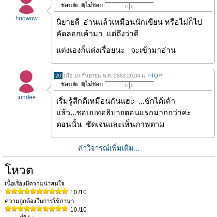
0
0
hoowow
นิยายดี อ่านแล้วเหมือนนักเขียน หรือไม่ก็ไป
คัดลอกเค้ามา แต่ถึงว่าดี
แต่งเองก็แต่งเรื่อยนะ จะเข้ามาอ่าน
20
เมื่อ 10 กันยายน พ.ศ. 2553 20.04 น.
^TOP
0
0
jundee
เริ่มรู้สึกดีเหมือนกันแฮะ ...ชักได้เค้า
แล้ว...ชอบบทอธิบายตอนแรกมากกว่าค่ะ
ตอนนั้น ชัดเจนและเห็นภาพตาม
คำวิจารณ์เพิ่มเติม...
โหวต
เนื้อเรื่องมีความน่าสนใจ
10
/10
ความถูกต้องในการใช้ภาษา
10
/10