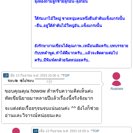
ลุงลองถามลูกชายลุก่อน=ลุงก่อน
ใต้ร่มเงาไม้ใหญ่ ชายหนุ่มคนหนึ่งยืนลำต้นแข็งแกร่งนั้น
=ยืน..อยู่ใต้ลำต้นไม้ใหญ่อัน..แข็งแกร่งนั้น
ยังรักษางานเขียนได้คุณภาพ..เหมือนเดิมครับ..บทบรรยาย
กับบทคำพูด..ทำได้ดีมากครับ....แล้วจะติดตามต่อไป
ครับ..มีพิมพ์ตกด้วยนิดหน่อยครับ..
18
เมื่อ 13 กันยายน พ.ศ. 2553 20.06 น.
^TOP
0
0
Arainee
ขอบคุณคุณ howow สำหรับความคิดเห็นค่ะ
หัดเขียนิยายมาหลายปีแล้วเรื่องนี้จริงจังมาก
จะแต่งต่อเรื่อยๆจนจบแน่นอนค่ะ ^^ ยังไงก็ช่วย
อ่านและวิจารณ์หน่อยนะคะ
19
เมื่อ 13 กันยายน พ.ศ. 2553 19.59 น.
^TOP