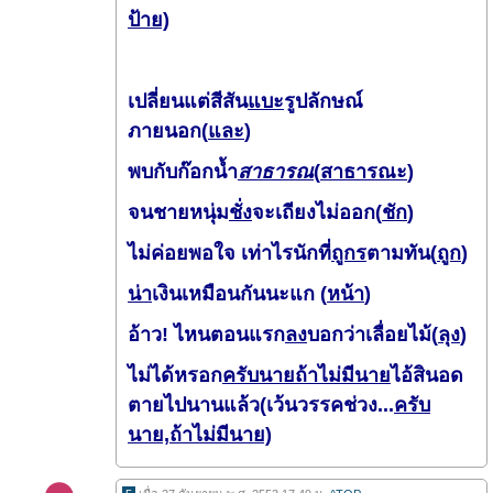
ป้าย)
เปลี่ยนแต่สีสัน
แบะ
รูปลักษณ์
ภายนอก(
และ
)
พบกับก๊อกน้ำ
สาธารณ
(
สาธารณะ
)
จนชายหนุ่ม
ชั่ง
จะเถียงไม่ออก(
ชัก
)
ไม่ค่อยพอใจ
เท่าไรนักที่
ถูกร
ตามทัน(
ถูก
)
น่า
เงินเหมือนกันนะแก (
หน้า
)
อ้าว! ไหนตอนแรก
ลง
บอกว่าเลื่อยไม้(
ลุง
)
ไม่ได้หรอก
ครับนายถ้าไม่มีนาย
ไอ้สินอด
ตายไปนานแล้ว(เว้นวรรคช่วง...
ครับ
นาย,ถ้าไม่มีนาย)