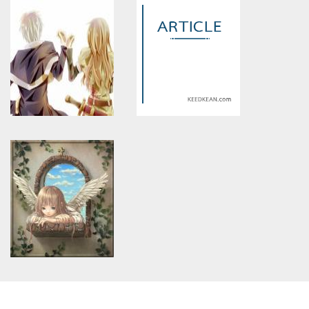
Warning
: Use of undefined
Warning
: Use of undefined
constant article_topic -
constant article_topic -
assumed 'article_topic' (this
assumed 'article_topic' (this
will throw an Error in a future
will throw an Error in a future
version of PHP) in
version of PHP) in
/home/keedkean/domains/keedkean.com/public_html/include/article/sh
/home/keedkean/domains/keedkean.com/pub
on line
534
on line
534
ปราถนาลวง (Wish Fake Of
Heart danger zone
Love)
Warning
: Use of undefined
Warning
: Use of undefined
constant article_topic -
constant article_topic -
assumed 'article_topic' (this
assumed 'article_topic' (this
will throw an Error in a future
will throw an Error in a future
version of PHP) in
version of PHP) in
/home/keedkean/domains/keedkean.com/public_html/include/article/sh
/home/keedkean/domains/keedkean.com/pub
on line
534
on line
534
รักวุ่นของสาวจอมจุ้น
บอสจอมบงการ
Warning
: Use of undefined
constant article_topic -