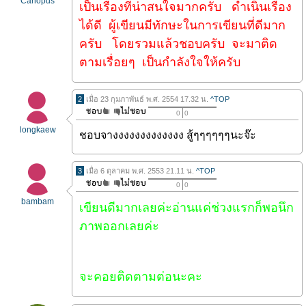
Canopus
เป็นเรื่องที่น่าสนใจมากครับ ดำเนินเรื่อง
ได้ดี ผู้เขียนมีทักษะในการเขียนที่ดีมาก
ครับ โดยรวมแล้วชอบครับ จะมาติด
ตามเรื่อยๆ เป็นกำลังใจให้ครับ
2
เมื่อ 23 กุมภาพันธ์ พ.ศ. 2554 17.32 น.
^TOP
0
0
longkaew
ชอบจางงงงงงงงงงงงง สู้ๆๆๆๆๆๆนะจ๊ะ
3
เมื่อ 6 ตุลาคม พ.ศ. 2553 21.11 น.
^TOP
0
0
bambam
เขียนดีมากเลยค่ะอ่านแค่ช่วงแรกก็พอนึก
ภาพออกเลยค่ะ
จะคอยติดตามต่อนะคะ