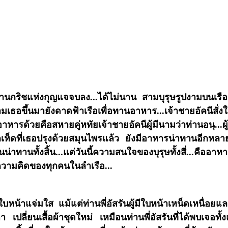
กริชแห่งกุญแจจบลง...ได้ไม่นาน สามบุรุษรูปงามบนเรือนา
มเธอขึ้นมายังดาดฟ้าเรือเพื่อทานอาหาร...เจ้าชายอัคนีสั่งให
นอาหารด้วยคือสหายคู่หทัยเจ้าชายอัคนีผู้มีนามว่าท่านอนุ..
ห็ดที่เธอปรุงด้วยสมุนไพรแล้ว ยังมีอาหารน่าทานอีกหลายอย
น่าทานทั้งสิ้น...แต่วันนี้ความสนใจของบุรุษทั้งสี่...คืออาห
ในความคิดของทุกคนในลำเรือ...
ะอาด..ใบหน้าแจ่มใส แม้แต่ท่านพี่อัสรันผู้มีใบหน้าเหน็ดเหนื
ปลี่ยนเสื้อผ้าชุดใหม่ เหมือนท่านพี่อัสรันที่ได้พบเจอทั้