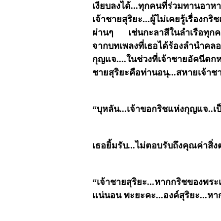
เงียบลงได้...ทุกคนที่ร่วมทานอาหา
เจ้าชายสุริยะ...ผู้ไม่เคยรู้เรื่อ
ผ่านๆ เช่นกะลาสีในลำเรือทุกคนใน
จากบทเพลงที่เธอได้ร้องลำนำคลอเสี
กุญแจ....ในช่วงที่เจ้าชายอัคนีต
ชายสุริยะคือท่านอนุ...สหายเจ้าชาย
“บุหลัน...เจ้าขอกริชแห่งกุญแจ..เป
เธอยิ้มรับ...ไม่ตอบรับถึงคุณค่าส
“เจ้าชายสุริยะ...หากกริชของพระเ
แน่นอน พะยะคะ...องค์สุริยะ...หา