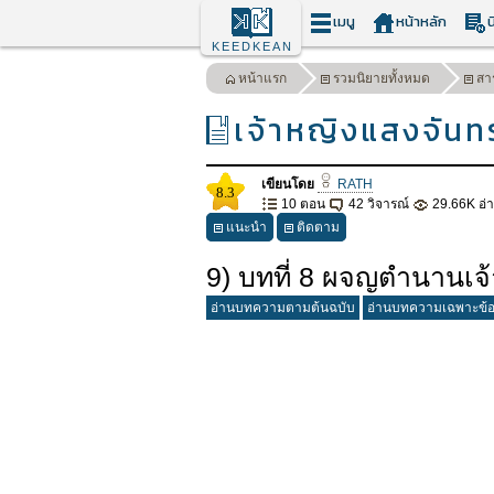
เมนู
หน้าหลัก
น
KEEDKEAN
หน้าแรก
รวมนิยายทั้งหมด
สา
เจ้าหญิงแสงจันทร
เขียนโดย
RATH
8.3
10 ตอน
42 วิจารณ์
29.66K อ่
แนะนำ
ติดตาม
9) บทที่ 8 ผจญตำนานเจ
อ่านบทความตามต้นฉบับ
อ่านบทความเฉพาะข้