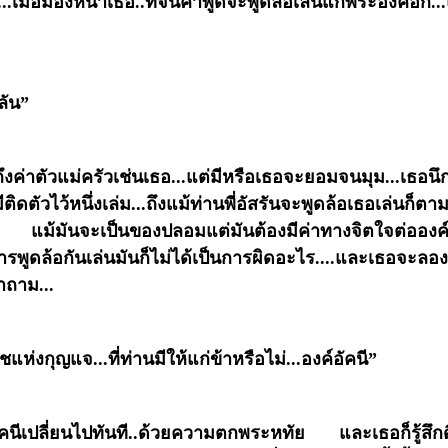
ง...เมื่อมองหน้าเธอ..ที่จนคำพูดจะพูดล้อเล่นแก่พระองค์อีก
ลัน”
ถามถึงค่าตัวแม่ครัวเช่นเธอ...แต่มีหรือเธอจะยอมจนมุม...เธอ
ิดตัวไว้หนึ่งเล่ม...ถึงแม้ท่านพี่อัสรันจะพูดล้อเธอเล่นก็ตา
ัน แม้มันจะเป็นของปลอมแต่มันต้องมีค่าทางจิตใจต่อองค์อ
รพูดล้อกันเล่นมันก็ไม่ได้เป็นการผิดอะไร....และเธอจะลองพ
ำถาม...
แห่งกุญแจ...ที่ท่านมีให้แก่ข้าหรือไม่...องค์อัคนี”
คนีเปลี่ยนไปทันที..ด้วยความตกพระหทัย และเธอก็รู้สึกดีใ