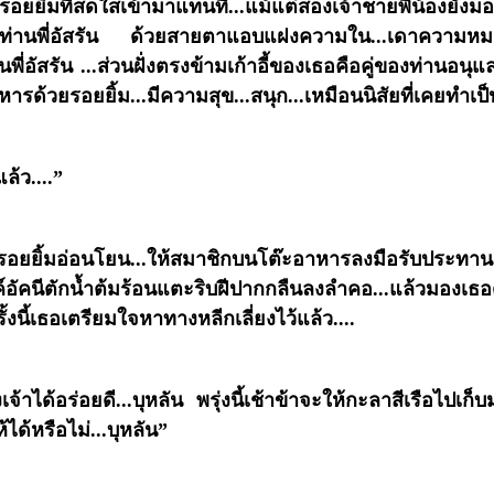
ีรอยยิ้มที่สดใสเข้ามาแทนที่...แม้แต่สองเจ้าชายพี่น้อง
องท่านพี่อัสรัน ด้วยสายตาแอบแฝงความใน...เดาความหมาย
ท่านพี่อัสรัน ...ส่วนฝั่งตรงข้ามเก้าอี้ของเธอคือคู่ของท่านอนุแ
ด้วยรอยยิ้ม...มีความสุข...สนุก...เหมือนนิสัยที่เคยทำเป็
้ว....”
ปนรอยยิ้มอ่อนโยน...ให้สมาชิกบนโต๊ะอาหารลงมือรับประทาน
องค์อัคนีตักน้ำต้มร้อนแตะริบฝีปากกลืนลงลำคอ...แล้วมองเธ
รั้งนี้เธอเตรียมใจหาทางหลีกเลี่ยงไว้แล้ว....
จ้าได้อร่อยดี...บุหลัน พรุ่งนี้เช้าข้าจะให้กะลาสีเรือไปเก็
้ได้หรือไม่...บุหลัน”