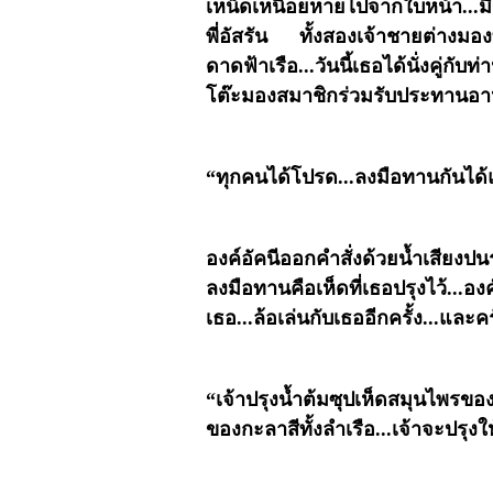
เหน็ดเหนื่อยหายไปจากใบหน้า...ม
พี่อัสรัน ทั้งสองเจ้าชายต่างม
ดาดฟ้าเรือ...วันนี้เธอได้นั่งคู่กับ
โต๊ะมองสมาชิกร่วมรับประทานอาหาร
“ทุกคนได้โปรด...ลงมือทานกันได้แล
องค์อัคนีออกคำสั่งด้วยน้ำเสียง
ลงมือทานคือเห็ดที่เธอปรุงไว้...
เธอ...ล้อเล่นกับเธออีกครั้ง...และค
“เจ้าปรุงน้ำต้มซุปเห็ดสมุนไพรของเ
ของกะลาสีทั้งลำเรือ...เจ้าจะปรุงให