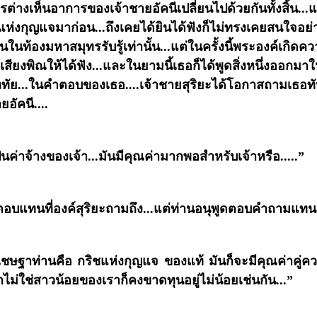
รต่างเห็นอาการของเจ้าชายอัคนีเปลี่ยนไปด้วยกันทั้งสิ้น...แ
งกริชแห่งกุญแจมาก่อน...ถึงเคยได้ยินได้ฟังก็ไม่ทรงเคยสนใจอย
ท้องมหาสมุทรรับรู้เท่านั้น...แต่ในครั้งนี้พระองค์เกิด
ยงพิณให้ได้ฟัง...และในยามนี้เธอก็ได้พูดสิ่งหนึ่งออกมาให้
กหทัย...ในคำตอบของเธอ....เจ้าชายสุริยะได้โอกาสถามเธอทัน
อัคนี....
็นค่าจ้างของเจ้า...มันมีคุณค่ามากพอสำหรับเจ้าหรือ.....”
ิ่งตอบแทนที่องค์สุริยะถามถึง...แต่ท่านอนุพูดตอบคำถามแทนเธ
ชษฐาท่านคือ กริชแห่งกุญแจ ของแท้ มันก็จะมีคุณค่าคู่ควร.
กไม่ใช่สาวน้อยของเราก็คงขาดทุนอยู่ไม่น้อยเช่นกัน...”