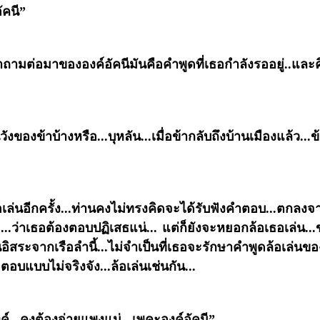
อัคนี”
ถามต่อมาขององค์อัคนีมันคือคำพูดที่เธอกำลังรออยู่..และคิ
งของข้าบ้างหรือ...บุหลัน...เมื่อข้ากลับถึงบ้านเมืองแล้ว...ข
ธอเล่นอีกครั้ง...ท่านคงไม่ทรงคิดจะได้รับฟังคำตอบ...ตก
.ว่าเธอต้องตอบปฏิเสธแน่... แต่ก็ยังจะหยอกล้อเธอเล่น...
นอิสระจากเรือลำนี้...ไม่จำเป็นที่เธอจะรักษาคำพูดล้อเล่นของ
บแบบไม่จริงจัง...ล้อเล่นเช่นกัน...
์...คงต้องจ่ายแพงแน่...เพคะองค์อัคนี”