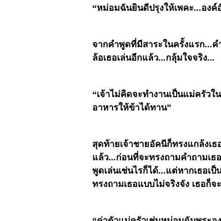
“หม่อมฉันยินดีปรุงให้เพคะ...องค์
จากคำพูดที่มีสาระในครั้งแรก...คำ
ล้อเธอเล่นอีกแล้ว...กลุ้มใจจริง...
“เจ้าไม่คิดจะทำงานเป็นแม่ครัวในวั
อาหารให้ข้าได้ทาน”
สุดท้ายเจ้าชายอัคนีก็ทรงแกล้งเ
แล้ว...ก่อนที่จะทรงถามคำถามเธอ..
พูดเล่นเช่นไรก็ได้...แต่หากเธอเป็
ทรงถามเธอแบบไม่จริงจัง เธอก็จะตอ
“ค่าตัวแม่ครัวเช่นหม่อมฉันพระองค