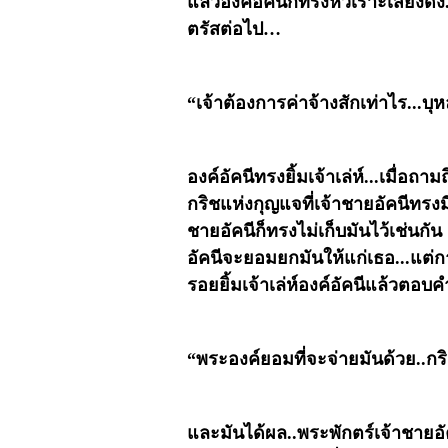
แล้วองค์อัคนีก็ทรงหัวเราะเสียงดั
ตรัสต่อไป…
“เจ้าต้องการค่าจ้างสักเท่าไร...บุห
องค์อัคนีทรงยิ้มเจ้าเล่ห์...เมื่อ
กริชแห่งกุญแจที่เจ้าชายอัคนีทรงมีต
ชายอัคนีก็ทรงไม่เก็บมันไว้เช่นก
อัคนีจะยอมยกมันให้แก่เธอ...แต่กา
รอยยิ้มเจ้าเล่ห์องค์อัคนีแล้วตอบค
“พระองค์ยอมที่จะจ่ายมันด้วย..กริช
และมันได้ผล..พระพักตร์เจ้าชายอั