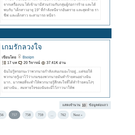
จากเครื่องบน ได้เข้ามามีส่วนร่วมกับกลุ่มผู้ก่อการร้าย และได้
พบกับ "เด็กสาวอายุ 19" ที่กำลังหนีจากอันตราย และสุดท้าย รา
ชีฟ และเด็กสาว จะสามารถ หนีจา
เกมรักลวงใจ
เขียนโดย
Bsoipn
17 บท
20 วิจารณ์
37.41K อ่าน
ฉันไม่รู้หรอกนะว่าพวกนายกำลังเล่นเกมอะไรอยู่...แต่ขอให้
พวกนายรู้เอาไว้ว่าเกมของพวกนายมันทำร้ายคนอย่างฉัน
มาก.. มากพอที่จะทำให้พวกนายรู้สึกสะใจที่ได้ทำร้ายคนโง่ๆ
อย่างฉัน... ลมหายใจของฉันจะมีไว้ภาวนาให้พ
แสดงจำนวน
ข้อมูลต่อแถว
56
757
758
759
...
762
Next »