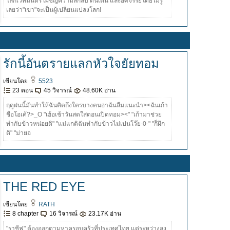
โลกเวทมนตร์ เผชิญความลึกลับ ตื่นเต้น และอัศจรรย์โดยไม่รู้
เลยว่า"เขา"จะเป็นผู้เปลี่ยนแปลงโลก!
รักนี้อันตรายแลกหัวใจยัยทอม
เขียนโดย
5523
23 ตอน
45 วิจารณ์
48.60K อ่าน
ฤดูฝนนี้มันทำให้ฉันคิดถึงใครบางคนอ่าฉันลืมแนะนำ><ฉันเก้า
ชื่อโอเค้?>_O "เฮ้อเช้าวันสดใสตอนเปิดทอม><" "เก้ามาช่วย
ทำกับข้าวหน่อยดิ" "แม่แกดิฉันทำกับข้าวไม่เปนโว๊ย-0-" "ก็ฝึก
ดิ" "ม่ายอ
THE RED EYE
เขียนโดย
RATH
8 chapter
16 วิจารณ์
23.17K อ่าน
"ราชีฟ" ต้องออกตามหาครอบครัวที่ประเทศไทย แต่ระหว่างลง