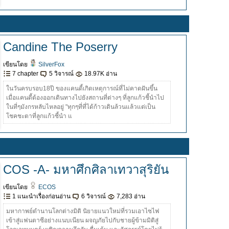
Candine The Poserry
เขียนโดย
SilverFox
7 chapter
5 วิจารณ์
18.97K อ่าน
ในวันครบรอบ18ปี ของแคนดี้เกิดเหตุการณ์ที่ไม่คาดฝันขึ้น
เมื่อแคนดี้ต้องออกเดินทางไปยังสถานที่ต่างๆ ที่ลูกแก้วชี้นำไป
ในที่ๆมังกรหลับไหลอยู่ "ทุกๆที่ที่ได้ก้าวเดินล้วนแล้วแต่เป็น
โชคชะตาที่ลูกแก้วชี้นำ แ
COS -A- มหาศึกศิลาเทวาสุริยัน
เขียนโดย
ECOS
1 แนะนำเรื่องก่อนอ่าน
6 วิจารณ์
7,283 อ่าน
มหากาพย์ตำนานโลกต่างมิติ นิยายแนวใหม่ที่รวมเอาไซไฟ
เข้าสู่แฟนตาซีอย่างแนบเนียน ผจญภัยไปกับชายผู้ข้ามมิติสู่