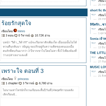
เขียน
25 กรก
short fic th
เขียน
24 กรก
ร้อยรักสุดใจ
ลิขิตรัก...
เขียน
เขียนโดย
minro
1 ตุลา
3 ตอน
0 วิจารณ์
10.72K อ่าน
Sonia เจ้าห
บทนำ "ริต้า,,,ริต้า!!!!" แม้จะเรียกหาสักเพียงใด เมื่อเธอนั้นไม่ได้
เขียน
หวนคืนกลับมา วธัญญู จมปรักอยู่กับความคิดของตนเองเมื่อ
13 มีน
คนรักที่คบกันมากว่า 3 ปีจากเขาไปโดยไม่ลา ทิ้งไว้เพียงห้องที่
THE LITTL
ว่างเปล่าเหงาและเดี
เขียน
27 กัน
MUSIC LOVE
เพราะใจ ตอนที่ 3
เขียน
21 สิง
เขียนโดย
princess
1 chapter
3 วิจารณ์
6,780 อ่าน
ไม่นานเท่าไหร่นักก็จวนเจียนจะสิ้นปีวันที่14พฤศจิกายนหลัง
เลิกเรียนฉั...