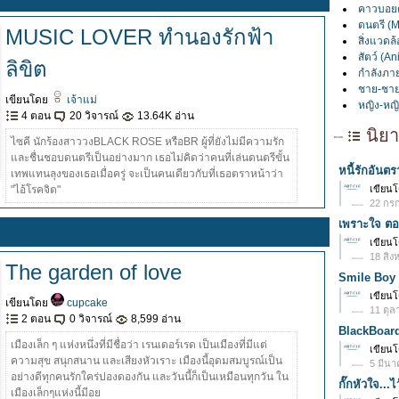
คาวบอยต
ดนตรี (M
MUSIC LOVER ทำนองรักฟ้า
สิ่งแวดล
สัตว์ (An
ลิขิต
กำลังภาย
ชาย-ชาย
เขียนโดย
เจ้าแม่
หญิง-หญิ
4 ตอน
20 วิจารณ์
13.64K อ่าน
นิยา
ไซคี นักร้องสาววงBLACK ROSE หรือBR ผู้ที่ยังไม่มีความรัก
และชื่นชอบดนตรีเป็นอย่างมาก เธอไม่คิดว่าคนที่เล่นดนตรีขั้น
หนี้รักอัน
เทพแทนลุงของเธอเมื่อครู่ จะเป็นคนเดียวกับที่เธอตราหน้าว่า
"ไอ้โรคจิต"
เขียน
22 กรก
เพราะใจ ตอน
เขียน
18 สิง
The garden of love
Smile Boy 
เขียน
เขียนโดย
cupcake
11 ตุล
2 ตอน
0 วิจารณ์
8,599 อ่าน
BlackBoar
เมืองเล็ก ๆ แห่งหนึ่งที่มีชื่อว่า เรนเดอร์เรด เป็นเมืองที่มีแต่
เขียน
ความสุข สนุกสนาน และเสียงหัวเราะ เมืองนี้อุดมสมบูรณ์เป็น
5 มีนา
อย่างดีทุกคนรักใคร่ปองดองกัน และวันนี้ก็เป็นเหมือนทุกวัน ใน
กั๊กหัวใจ...ไว
เมืองเล็กๆแห่งนี้มีอย