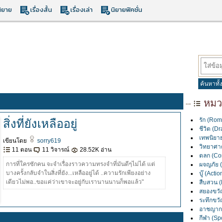
ิยาย
เรื่องสั้น
เรื่องเล่า
นิยายฟิคชั่น
ค้นหาทั
หมวด
รัก (Rom
สิ่งที่ยังเหลืออยู่
ชีวิต (D
เทพนิยาย
เขียนโดย
sorry619
วิทยาศาต
11 ตอน
11 วิจารณ์
28.52K อ่าน
ตลก (Co
การที่ใครซักคน จะจำเรื่องราวความทรงจำที่มันดีๆไม่ได้ แต่
ผจญภัย 
บางครั้งกลับจำในสิ่งที่ยัง...เหลืออยู่ได้ ..ความรักเพียงอย่าง
บู๊ (Actio
เดียวไม่พอ..ขอแค่ว่าเขาจะอยู่กับเรานานนานก็พอแล้ว"
สืบสวน (
สยองขวัญ
ระทึกขวัญ
อาชญากร
กีฬา (Spo