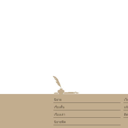
นิยาย
เว
เรื่องสั้น
แจ
เรื่องเล่า
ติ
นิยายฟิค