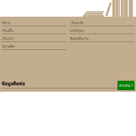
นิยาย
เว็บบอร์ด
เรื่องสั้น
แจ้งปัญหา
เรื่องเล่า
ติดต่อทีมงาน
นิยายฟิค
ข้อมูลติดต่อ
สนทนา
E-mail:
b_beginner@hotmail.com
xbeginner01@gmail.com
เบอร์ติดต่อ:
084-360-5931
Copyright © 2010 - 2018 Keedkean.com All rights reserved.
Developed by
xbeginner01