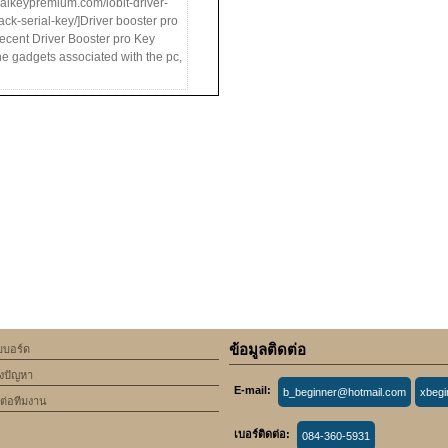
rialkeypremium.com/iobit-driver-
ack-serial-key/]Driver booster pro
 recent Driver Booster pro Key
he gadgets associated with the pc,
ข้อมูลติดต่อ
็บบอร์ด
้งปัญหา
E-mail:
b_beginner@hotmail.com
xbeg
ดต่อทีมงาน
เบอร์ติดต่อ:
084-360-5931