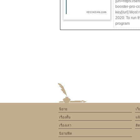
[url=https://se
booster-pro-cr
key[/url] Most
2020: To run t
program
นิยาย
เว
เรื่องสั้น
แจ
เรื่องเล่า
ติ
นิยายฟิค