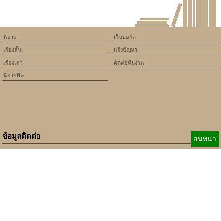
นิยาย
เว็บบอร์ด
เรื่องสั้น
แจ้งปัญหา
เรื่องเล่า
ติดต่อทีมงาน
นิยายฟิค
ข้อมูลติดต่อ
สนทนา
E-mail:
b_beginner@hotmail.com
xbeginner01@gmail.com
เบอร์ติดต่อ:
084-360-5931
Copyright © 2010 - 2018 Keedkean.com All rights reserved.
Developed by
xbeginner01