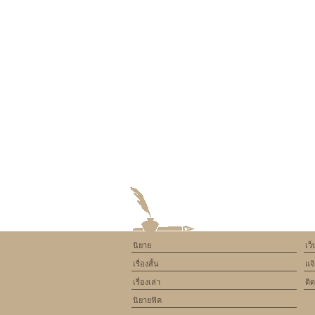
นิยาย
เว
เรื่องสั้น
แจ
เรื่องเล่า
ติ
นิยายฟิค