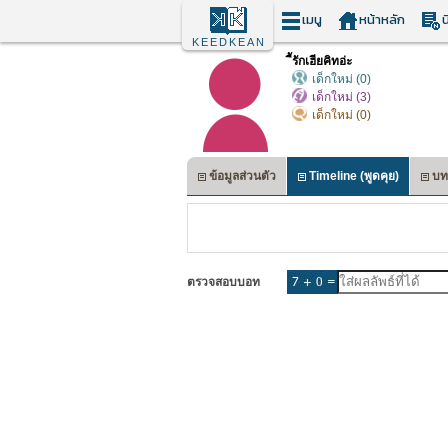
เมนู
หน้าหลัก
น
KEEDKEAN
ีัรักเฮียคิทอ่ะ
เด็กใหม่ (0)
เด็กใหม่ (3)
เด็กใหม่ (0)
ข้อมูลส่วนตัว
Timeline (พูดคุย)
บท
ตรวจสอบบอท