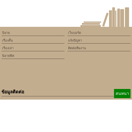
นิยาย
เว็บบอร์ด
เรื่องสั้น
แจ้งปัญหา
เรื่องเล่า
ติดต่อทีมงาน
นิยายฟิค
ข้อมูลติดต่อ
สนทนา
E-mail:
b_beginner@hotmail.com
xbeginner01@gmail.com
เบอร์ติดต่อ:
084-360-5931