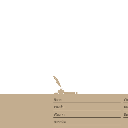
นิยาย
เว
เรื่องสั้น
แจ
เรื่องเล่า
ติ
นิยายฟิค