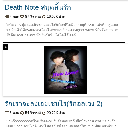
Death Note สมุดสิ้นรัก
4 ตอน
87 วิจารณ์
16.07K อ่าน
โทโมะ....หนุ่มแสนเย็นชา และเบื่อกับโลกที่ไม่มีความยุติธรรม...เค้าคิดอยู่เสมอ
ว่า"ถ้าเค้าได้ครอบครองโลกนี้ เค้าจะเปลี่ยนแปลงทุกอย่างตามที่ใจต้องการ..คน
ชั่วต้องตาย.." จนกระทั่งเย็นวันนี้...โทโมะได้เจอกั
4
รักเราจะลงเอยเช่นไร(รักอลเวง 2)
5 ตอน
54 วิจารณ์
20.72K อ่าน
มาแว้ววววววววคร๊าบ รักอลเวง กับยัยทอมซ่ากับผีหน้าหวาน ภาค 2 มาแว้ว
เข้มข้นกว่าเดิมน๊ะจร๊ะ ทางไรเตอร์ได้ซื้อตัว นักแสดงใหม่ๆมาเพียบ อย่าลืมมา