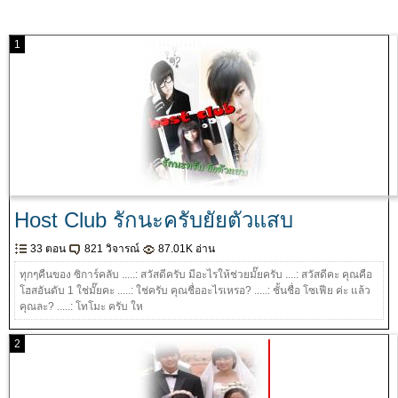
1
Host Club รักนะครับยัยตัวแสบ
33 ตอน
821 วิจารณ์
87.01K อ่าน
ทุกๆคืนของ ซิการ์คลับ .....: สวัสดีครับ มีอะไรให้ช่วยมั๊ยครับ ....: สวัสดีคะ คุณคือ
โฮสอันดับ 1 ใช่มั๊ยคะ .....: ใช่ครับ คุณชื่ออะไรเหรอ? .....: ชั้นชื่อ โซเฟีย ค่ะ แล้ว
คุณละ? .....: โทโมะ ครับ ให
2