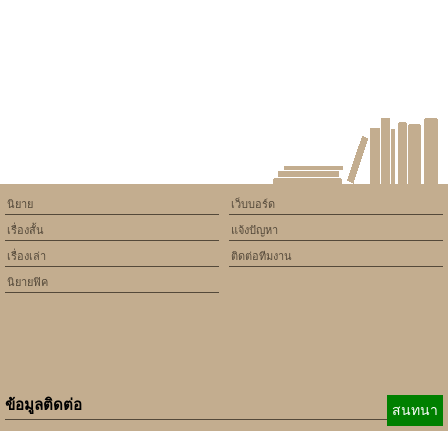
นิยาย
เว็บบอร์ด
เรื่องสั้น
แจ้งปัญหา
เรื่องเล่า
ติดต่อทีมงาน
นิยายฟิค
ข้อมูลติดต่อ
สนทนา
E-mail:
b_beginner@hotmail.com
xbeginner01@gmail.com