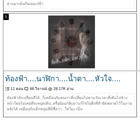
อ่านมาเม้นกันเยอะๆน๊า
5
ท้องฟ้า....นาฬิกา....น้ำตา....หัวใจ....
11 ตอน
49 วิจารณ์
28.17K อ่าน
ท้องฟ้ายังเปลี่ยนสีได้...ก็เหมือนกับคนเราที่เปลี่ยนไปตามวันเวลาที่เดินไปข้าง
หน้าโดยไม่เคยที่จะหยุดเดิน..หรือย้อนกลับมาแก้ไขในสิ่งที่ทำผิดพลาดไว้ในภาย
หลังได้ เหมือนกับเด็กหนุ่มที่มีชื่อว่า...โทโมะ เป็น