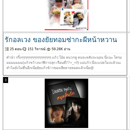
รักอลเวง ของยัยทอมซ่ากะผีหน้าหวาน
25 ตอน
151 วิจารณ์
59.28K อ่าน
คำนำ กริ้งๆๆๆๆๆๆๆๆๆๆๆๆๆๆๆๆๆ แก้ว:โอ้ย หนวกหู คนจะหลับจะนอน นี่แนะ โครม
มมมมมมม(แก้วขว้างนาฬิกาปลุก เรือนที่77=_=!!) แม่แก้ว:นี่จะแปดโมงแล้วนะ
ทำไมยังไม่ตื่นอีกเนี่ยยัยแก้วข้าวของเสียหายหมดแล้วเนี่ย@
3