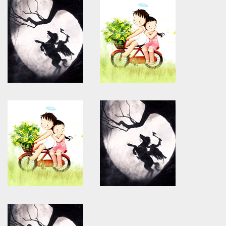
Warning
: Use of undefined
Warning
: Use of undefined
constant article_topic -
constant article_topic -
assumed 'article_topic' (this
assumed 'article_topic' (this
will throw an Error in a future
will throw an Error in a future
version of PHP) in
version of PHP) in
/home/keedkean/domains/keedkean.com/public_html/include/article/sh
/home/keedkean/domains/keedkean.com/pub
on line
534
on line
534
U4GM MLB The Show 26
Diablo 4 Mythic Uniques in
Knuckleball Pitcher Rankings
Season 14 from U4GM
Warning
: Use of undefined
Warning
: Use of undefined
constant article_topic -
constant article_topic -
assumed 'article_topic' (this
assumed 'article_topic' (this