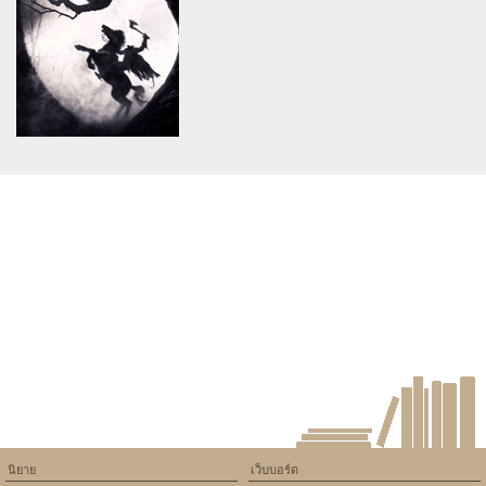
will throw an Error in a future
will throw an Error in a future
version of PHP) in
version of PHP) in
/home/keedkean/domains/keedkean.com/public_html/include/article/sh
/home/keedkean/domains/keedkean.com/pub
on line
534
on line
534
U4GM Butterfly Guide for
U4GM Why Progression
Grow a Garden 2 Players
Matters in Modern Warfare 4
Warning
: Use of undefined
constant article_topic -
assumed 'article_topic' (this
will throw an Error in a future
version of PHP) in
/home/keedkean/domains/keedkean.com/public_html/include/article/sh
on line
534
U4GM Arc Raiders Meta
Guide: Survive and Extract
นิยาย
เว็บบอร์ด