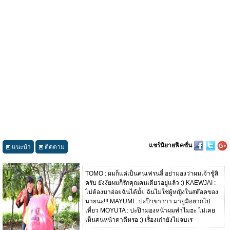
แชร์นิยายฟิคชั่น
แนะนำ
ติดตาม
TOMO : ผมก็แค่เป็นคนเฟรนลี่ อย่ามองว่าผมเจ้าชู้สิ
ครับ ยังงัยผมก็รักคุณคนเดียวอยู่แล้ว :) KAEWJAI :
ไม่ต้องมาอ่อยฉันได้มั้ย ฉันไม่ใช่ผู้หญิงในสต๊อคของ
นายนะ!!! MAYUMI : ปะป๊าขาาาา มายูมิอยากไป
เที่ยว MOYUTA : ปะป๊ามองหน้าผมทำไมฮะ ไม่เคย
เห็นคนหน้าตาดีหรอ :) เรื่องเก่ายังไม่จบเร