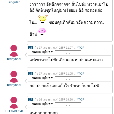
singular
ง่าาาาาา อัพอีกๆๆๆๆๆๆ สั้นไปอ่ะ หวานเบาไป
อิอิ จัดฟินชุดใหญ่มาเร้ยยยย อิอิ รอตอนต่อ
ไป...
ขอบคุนที่กลับมาอัพความหวาน
ฮ๊าฟ
15
เมื่อ 17 เมษายน พ.ศ. 2557 11.07 น.
^TOP
0
0
Teddybear
แค่เขาหายไปพักเดียวตามหาบ้านแทบแตก
16
เมื่อ 17 เมษายน พ.ศ. 2557 11.05 น.
^TOP
0
0
Teddybear
อย่าปากแข็งเลยแก้วใจ รักเขาก็บอกไปซิ
17
เมื่อ 16 เมษายน พ.ศ. 2557 19.20 น.
^TOP
0
0
PFLoveLove
สนุกกกกกกกกก