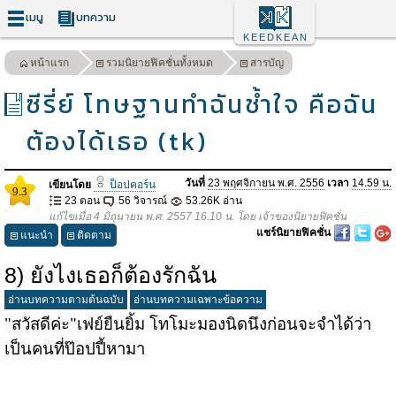
เมนู
บทความ
KEEDKEAN
หน้าแรก
รวมนิยายฟิคชั่นทั้งหมด
สารบัญ
ซีรี่ย์ โทษฐานทำฉันช้ำใจ คือฉัน
ต้องได้เธอ (tk)
วันที่
23 พฤศจิกายน พ.ศ. 2556
เวลา
14.59 น.
เขียนโดย
ป็อปคอร์น
9.3
23 ตอน
56 วิจารณ์
53.26K อ่าน
แก้ไขเมื่อ 4 มิถุนายน พ.ศ. 2557 16.10 น. โดย เจ้าของนิยายฟิคชั่น
แชร์นิยายฟิคชั่น
แนะนำ
ติดตาม
8) ยังไงเธอก็ต้องรักฉัน
อ่านบทความตามต้นฉบับ
อ่านบทความเฉพาะข้อความ
"สวัสดีค่ะ"เฟย์ยืนยิ้ม โทโมะมองนิดนึงก่อนจะจำได้ว่า
เป็นคนที่ป๊อปปี้หามา