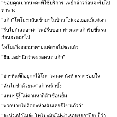
"ขอบคุณมากนะคะที่ใช้บริการ"เฟย์กล่าวก่อนจะรีบไป
หาฟาง
"แก้ว"โทโมะกลับเข้ามาในบ้าน ไม่เจอเธอแม้แต่เงา
"รีบไปกันเถอะค่ะ"เฟย์รีบบอก ฟางและแก้วรีบขึ้นรถ
ก่อนจะออกไป
โทโมะวิ่งออกมาตามแต่สายไปซะแล้ว
"ฮึ่ย...อย่านึกว่าจะรอดนะ แก้ว"
"ฮ่าๆที่แท้ก็อยู่กะไอ้โมะ"เคนตะนั่งหัวเราะชอบใจ
"ฉันไม่ขำด้วยนะ"แก้วหน้าบึ้ง
"แหมๆรู้งี้ ไม่ตามหาก็ดี"เขื่อนยิ้ม
"พวกนายไม่คิดจะห่วงฉันเลยรึไง"แก้วว่า
"จะห่วงทำไมล่ะ โทโมะมันไม่ฆ่าเธอหรอก"ป๊อปปี้ว่า