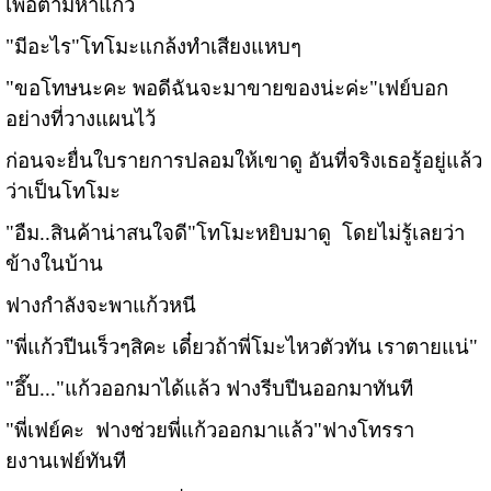
เพื่อตามหาแก้ว
"มีอะไร"โทโมะแกล้งทำเสียงแหบๆ
"ขอโทษนะคะ พอดีฉันจะมาขายของน่ะค่ะ"เฟย์บอก
อย่างที่วางแผนไว้
ก่อนจะยื่นใบรายการปลอมให้เขาดู อันที่จริงเธอรู้อยู่แล้ว
ว่าเป็นโทโมะ
"อืม..สินค้าน่าสนใจดี"โทโมะหยิบมาดู โดยไม่รู้เลยว่า
ข้างในบ้าน
ฟางกำลังจะพาแก้วหนี
"พี่แก้วปีนเร็วๆสิคะ เดี๋ยวถ้าพี่โมะไหวตัวทัน เราตายแน่"
"อึ๊บ..."แก้วออกมาได้แล้ว ฟางรีบปีนออกมาทันที
"พี่เฟย์คะ ฟางช่วยพี่แก้วออกมาแล้ว"ฟางโทรรา
ยงานเฟย์ทันที