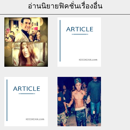
อ่านนิยายฟิคชั่นเรื่องอื่น
Warning
: Use of undefined
Warning
: Use of undefined
constant article_topic -
constant article_topic -
assumed 'article_topic' (this
assumed 'article_topic' (this
will throw an Error in a future
will throw an Error in a future
version of PHP) in
version of PHP) in
/home/keedkean/domains/keedkean.com/public_html/include/article/sh
/home/keedkean/domains/keedkean.com/pub
on line
534
on line
534
Love Plan ซุปตาร์ขี้เก๊ก & แฟน
รักแรกพบนายจัสติน
คลับจอมหยิ่ง