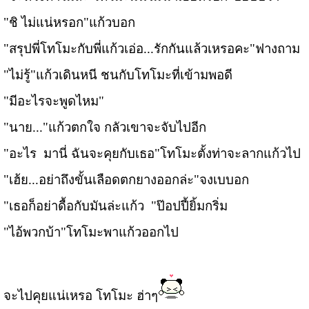
"ชิ ไม่แน่หรอก"แก้วบอก
"สรุปพี่โทโมะกับพี่แก้วเอ่อ...รักกันแล้วเหรอคะ"ฟางถาม
"ไม่รู้"แก้วเดินหนี ชนกับโทโมะที่เข้ามพอดี
"มีอะไรจะพูดไหม"
"นาย..."แก้วตกใจ กลัวเขาจะจับไปอีก
"อะไร มานี่ ฉันจะคุยกับเธอ"โทโมะตั้งท่าจะลากแก้วไป
"เฮ้ย...อย่าถึงขั้นเลือดตกยางออกล่ะ"จงเบบอก
"เธอก็อย่าดื้อกับมันล่ะแก้ว "ป๊อปปี้ยิ้มกริ่ม
"ไอ้พวกบ้า"โทโมะพาแก้วออกไป
จะไปคุยแน่เหรอ โทโมะ ฮ่าๆ