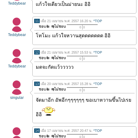
Teddybear
แก้วใจเดียวเป็นม่ายนะ อิอิ
11
เมื่อ 21 เมษายน พ.ศ. 2557 16.20 น.
^TOP
0
0
Teddybear
โทโมะ แก้วใจหวานสุดดดดดดด อิอิ
12
เมื่อ 21 เมษายน พ.ศ. 2557 15.53 น.
^TOP
0
0
Teddybear
มดจะกัดแว้ววววว
13
เมื่อ 20 เมษายน พ.ศ. 2557 15.28 น.
^TOP
0
0
singular
จัดมาอีก อัพอีกๆๆๆๆๆๆ ขอเบาหวานขึ้นไปเรย
อิอิ
14
เมื่อ 17 เมษายน พ.ศ. 2557 20.47 น.
^TOP
0
0