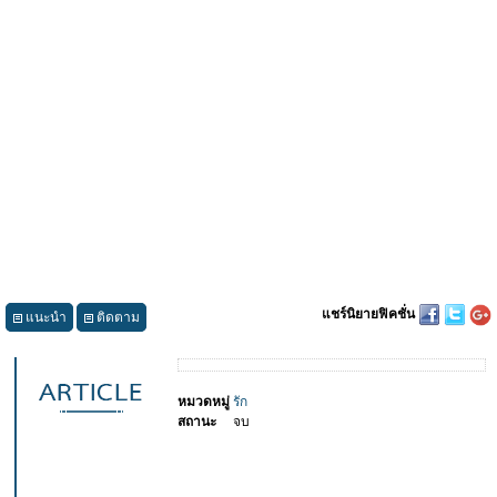
แชร์นิยายฟิคชั่น
แนะนำ
ติดตาม
หมวดหมู่
รัก
สถานะ
จบ