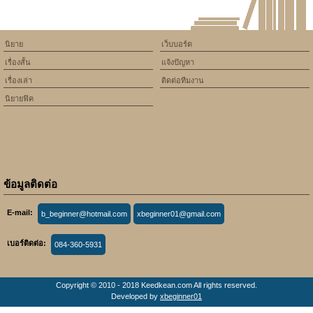
นิยาย
เว็บบอร์ด
เรื่องสั้น
แจ้งปัญหา
เรื่องเล่า
ติดต่อทีมงาน
นิยายฟิค
ข้อมูลติดต่อ
E-mail:
b_beginner@hotmail.com
xbeginner01@gmail.com
เบอร์ติดต่อ:
084-360-5931
Copyright © 2010 - 2018 Keedkean.com All rights reserved.
Developed by
xbeginner01