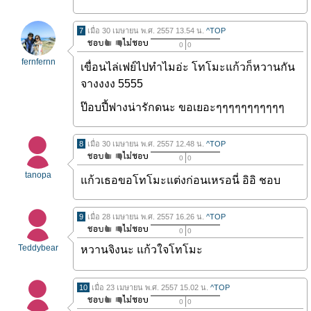
7
เมื่อ 30 เมษายน พ.ศ. 2557 13.54 น.
^TOP
0
0
fernfernn
เขื่อนไล่เฟย์ไปทำไมอ่ะ โทโมะแก้วก็หวานกัน
จางงงง 5555
ป๊อบปี้ฟางน่ารักดนะ ขอเยอะๆๆๆๆๆๆๆๆๆๆๆ
8
เมื่อ 30 เมษายน พ.ศ. 2557 12.48 น.
^TOP
0
0
tanopa
แก้วเธอขอโทโมะแต่งก่อนเหรอนี่ อิอิ ชอบ
9
เมื่อ 28 เมษายน พ.ศ. 2557 16.26 น.
^TOP
0
0
Teddybear
หวานจิงนะ แก้วใจโทโมะ
10
เมื่อ 23 เมษายน พ.ศ. 2557 15.02 น.
^TOP
0
0