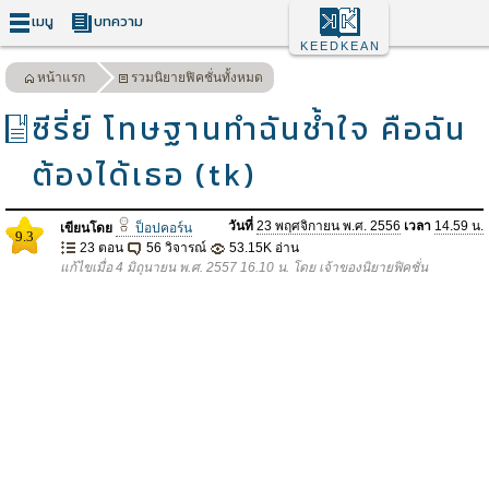
เมนู
บทความ
KEEDKEAN
หน้าแรก
รวมนิยายฟิคชั่นทั้งหมด
ซีรี่ย์ โทษฐานทำฉันช้ำใจ คือฉัน
ต้องได้เธอ (tk)
วันที่
23 พฤศจิกายน พ.ศ. 2556
เวลา
14.59 น.
เขียนโดย
ป็อปคอร์น
9.3
23 ตอน
56 วิจารณ์
53.15K อ่าน
แก้ไขเมื่อ 4 มิถุนายน พ.ศ. 2557 16.10 น. โดย เจ้าของนิยายฟิคชั่น