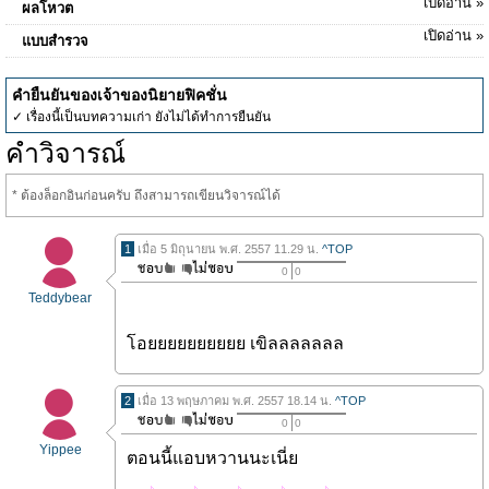
เปิดอ่าน »
ผลโหวต
เปิดอ่าน »
แบบสำรวจ
คำยืนยันของเจ้าของนิยายฟิคชั่น
✓ เรื่องนี้เป็นบทความเก่า ยังไม่ได้ทำการยืนยัน
คำวิจารณ์
* ต้องล็อกอินก่อนครับ ถึงสามารถเขียนวิจารณ์ได้
1
เมื่อ 5 มิถุนายน พ.ศ. 2557 11.29 น.
^TOP
0
0
Teddybear
โอยยยยยยยยยย เขิลลลลลลล
2
เมื่อ 13 พฤษภาคม พ.ศ. 2557 18.14 น.
^TOP
0
0
Yippee
ตอนนี้แอบหวานนะเนี่ย