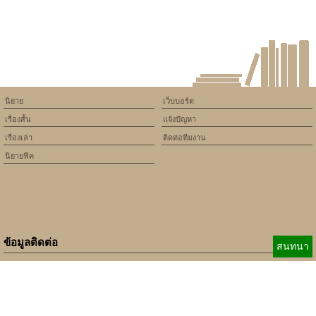
Uujl: The Digital Playground
Where Boredom Goes to Die
นิยาย
เว็บบอร์ด
เรื่องสั้น
แจ้งปัญหา
เรื่องเล่า
ติดต่อทีมงาน
นิยายฟิค
ข้อมูลติดต่อ
สนทนา
E-mail:
b_beginner@hotmail.com
xbeginner01@gmail.com
เบอร์ติดต่อ:
084-360-5931