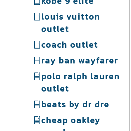
kobe 9 elite
louis vuitton
outlet
coach outlet
ray ban wayfarer
polo ralph lauren
outlet
beats by dr dre
cheap oakley