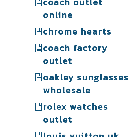
coach outlet
online
chrome hearts
coach factory
outlet
oakley sunglasses
wholesale
rolex watches
outlet
louis vuitton uk