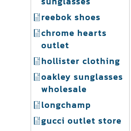
sunglasses
reebok shoes
chrome hearts
outlet
hollister clothing
oakley sunglasses
wholesale
longchamp
gucci outlet store