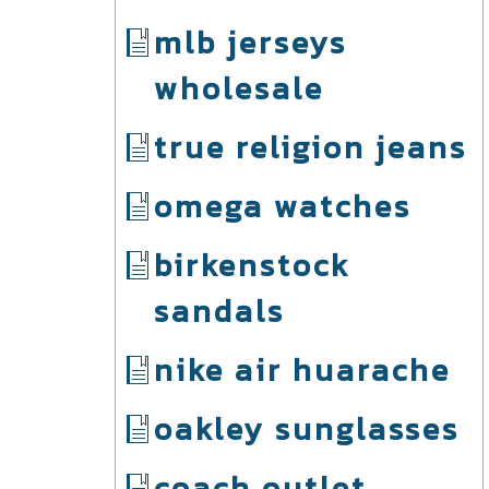
mlb jerseys
wholesale
true religion jeans
omega watches
birkenstock
sandals
nike air huarache
oakley sunglasses
coach outlet