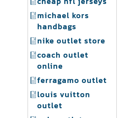
cheap nfl jerseys
michael kors
handbags
nike outlet store
coach outlet
online
ferragamo outlet
louis vuitton
outlet