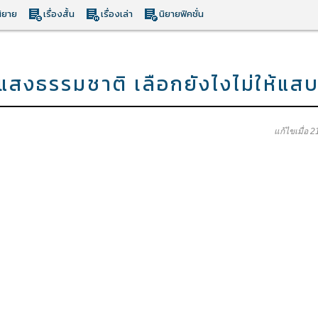
ิยาย
เรื่องสั้น
เรื่องเล่า
นิยายฟิคชั่น
กับแสงธรรมชาติ เลือกยังไงไม่ให้แส
แก้ไขเมื่อ 