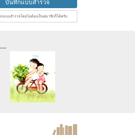
กแบบสำรวจโดยไม่ต้องเป็นสมาชิกก็ได้ครับ
d
Warning
: Use of undefined
constant article_topic -
s
assumed 'article_topic' (this
re
will throw an Error in a future