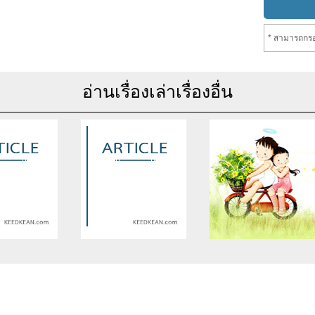
* สามารถกรอ
อ่านเรื่องเล่าเรื่องอื่น
se of undefined
Warning
: Use of undefined
Warning
: Use of undefine
rticle_topic -
constant article_topic -
constant article_topic -
cle_topic' (this
assumed 'article_topic' (this
assumed 'article_topic' (thi
Error in a future
will throw an Error in a future
will throw an Error in a futu