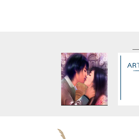
Warning
: Use of undefined
Warning
: U
constant article_topic -
constant a
assumed 'article_topic' (this
assumed 'arti
will throw an Error in a future
will throw an 