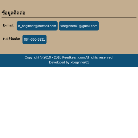
ข้อมูลติดต่อ
E-mail:
b_beginner@hotmail.com
xbeginner01@gmail.com
เบอร์ติดต่อ:
084-360-5931
Copyright © 2010 - 2018 Keedkean.com All rights reserved.
Developed by
xbeginner01