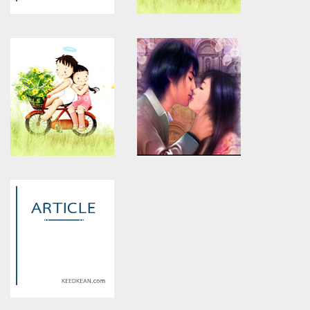
Warning
: Use of undefined
Warning
: Use of undefined
constant article_topic -
constant article_topic -
assumed 'article_topic' (this
assumed 'article_topic' (this
will throw an Error in a future
will throw an Error in a future
version of PHP) in
version of PHP) in
/home/keedkean/domains/keedkean.com/public_html/include/article/sh
/home/keedkean/domains/keedkean.com/pub
on line
534
on line
534
24/7 Available Professional
全家加熱菸主機選購心得：
Call Girls in Bhopal
IQOS ILUMA 系列免清潔最省
心
Warning
: Use of undefined
Warning
: Use of undefined
constant article_topic -
constant article_topic -
assumed 'article_topic' (this
assumed 'article_topic' (this
will throw an Error in a future
will throw an Error in a future
version of PHP) in
version of PHP) in
/home/keedkean/domains/keedkean.com/public_html/include/article/sh
/home/keedkean/domains/keedkean.com/pub
on line
534
on line
534
日本必買藥妝清單！外食族與
Experience High-Profile Erotic
旅遊必備百賜益BIO-Three Hi
Call Girls Bangalore Pleasure
錠，不再擔心水土不服
Today