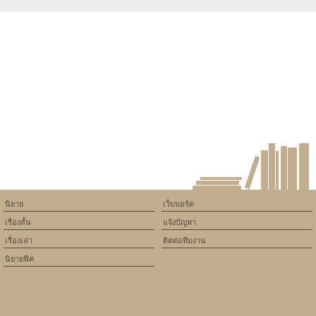
Warning
: Use of undefined
constant article_topic -
assumed 'article_topic' (this
will throw an Error in a future
version of PHP) in
/home/keedkean/domains/keedkean.com/public_html/include/article/sh
on line
534
รู้ก่อนติดตั้ง โซลาร์เซลล์สำหรับ
โรงงาน ต้องเตรียมอะไรบ้าง ?
นิยาย
เว็บบอร์ด
เรื่องสั้น
แจ้งปัญหา
เรื่องเล่า
ติดต่อทีมงาน
นิยายฟิค