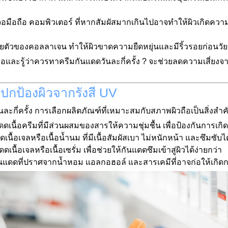
มือถือ คอมพิวเตอร์ ที่หากสัมผัสมากเกินไปอาจทำให้ผิวเกิดความ
ตัวของคอลลาเจน ทำให้ผิวขาดความยืดหยุ่นและมีริ้วรอยก่อนวัย
และรู้ว่าควรทาครีมกันแดดวันละกี่ครั้ง ? จะช่วยลดความเสี่ยงจาก
อปกป้องผิวจากรังสี UV
ละกี่ครั้ง การเลือกผลิตภัณฑ์ที่เหมาะสมกับสภาพผิวถือเป็นสิ่งสำค
ดเนื้อครีมที่มีส่วนผสมของสารให้ความชุ่มชื้น เพื่อป้องกันการเก
ื้อเจลหรือเนื้อน้ำนม ที่มีเนื้อสัมผัสเบา ไม่หนักหน้า และซึมซับได
นื้อเจลหรือเนื้อเซรั่ม เพื่อช่วยให้กันแดดซึมเข้าสู่ผิวได้ง่ายกว่า
นแดดที่ปราศจากน้ำหอม แอลกอฮอล์ และสารเคมีที่อาจก่อให้เกิด