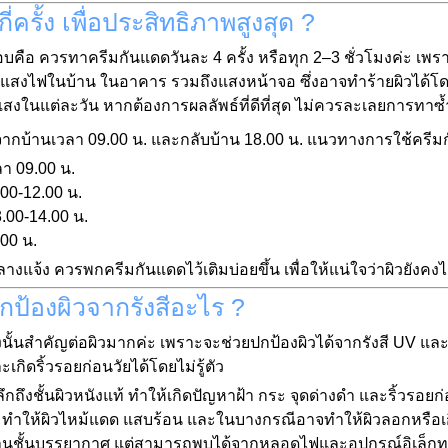
รั้ง เพื่อประสิทธิภาพสูงสุด ?
คือ ควรทาครีมกันแดดวันละ 4 ครั้ง หรือทุก 2–3 ชั่วโมงค่ะ เพร
ด แสงไฟในบ้าน ในอาคาร รวมถึงแสงหน้าจอ ซึ่งอาจทำร้ายผิวได้โดยไม่
สงในแต่ละวัน หากต้องการผลลัพธ์ที่ดีที่สุด ไม่ควรละเลยการทาซ้
ากบ้านเวลา 09.00 น. และกลับบ้าน 18.00 น. แนวทางการใช้ครีมก
า 09.00 น.
.00-12.00 น.
.00-14.00 น.
.00 น.
างแจ้ง ควรพกครีมกันแดดไว้เติมบ่อยขึ้น เพื่อให้แน่ใจว่าผิวยังคง
ป้องผิวจากรังสีอะไร ?
งนั้นสำคัญต่อผิวมากค่ะ เพราะจะช่วยปกป้องผิวได้จากรังสี UV และแส
เกิดริ้วรอยก่อนวัยได้โดยไม่รู้ตัว
ด้ลึกถึงชั้นผิวหนังแท้ ทำให้เกิดปัญหาฝ้า กระ จุดด่างดำ และริ้วรอยก
 ทำให้ผิวไหม้แดด แสบร้อน และในบางกรณีอาจทำให้ผิวลอกหรือเกิด
านชั้นบรรยากาศ แต่สามารถพบได้จากหลอดไฟและอุปกรณ์อิเล็กทร