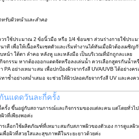
สำหรับผิวหน้าและลำคอ
วรใช้ประมาณ 2 ข้อนิ้วมือ หรือ 1/4 ช้อนชา ส่วนร่างกายใช้ประม
ี เพื่อให้เนื้อครีมเซตตัวและเริ่มทำงานได้ทันเมื่อผิวต้องเผชิญ
อบหน้า ใต้ตา ลำคอ หลังหู และหลังมือ เป็นบริเวณที่มักถูกละเลย
กิจกรรม หากต้องออกแดดจัดหรือลงเล่นน้ำ ควรเลือกสูตรกันน้ำหรื
ค่า PA อย่างเหมาะสม เพื่อปกป้องผิวจากรังสี UVA/UVB ได้อย่างค
ารทาซ้ำอย่างสม่ำเสมอ จะช่วยให้ผิวปลอดภัยจากรังสี UV และคง
ันแดดวันละกี่ครั้ง
ครั้ง ขึ้นอยู่กับสถานการณ์และกิจกรรมของแต่ละคน แต่โดยทั่วไปแ
ิวที่เพียงพอค่ะ
ารเลือกใช้ผลิตภัณฑ์ที่เหมาะสมกับสภาพผิวของตัวเอง การดูแลผิวด
ุนเพื่อผิวที่สวยใสและสุขภาพดีในระยะยาวด้วยค่ะ