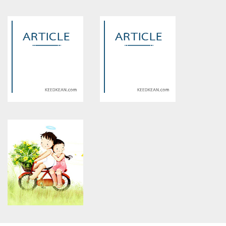
Warning
: Use of undefined
Warning
: Use of undefined
constant article_topic -
constant article_topic -
assumed 'article_topic' (this
assumed 'article_topic' (this
will throw an Error in a future
will throw an Error in a future
version of PHP) in
version of PHP) in
/home/keedkean/domains/keedkean.com/public_html/include/article/sh
/home/keedkean/domains/keedkean.com/pub
on line
534
on line
534
เจาะลึกเที่ยวเชียงใหม่ 2026:
galacticwins
คู่มือวางแผนทริปฉบับสมบูรณ์
ตั้งแต่คาเฟ่ลับยันยอดดอย พร้อม
เทคนิคการเดิน
Warning
: Use of undefined
Warning
: Use of undefined
constant article_topic -
constant article_topic -
assumed 'article_topic' (this
assumed 'article_topic' (this
will throw an Error in a future
will throw an Error in a future
version of PHP) in
version of PHP) in
/home/keedkean/domains/keedkean.com/public_html/include/article/sh
/home/keedkean/domains/keedkean.com/pub
on line
534
on line
534
How to Create a Fully Verified
SAP FICO instrument Benefits
Account Without
for Finance Professionals
Compromising Security
Warning
: Use of undefined