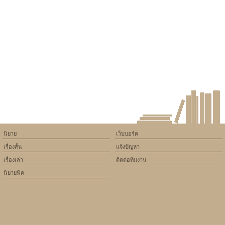
constant article_topic -
assumed 'article_topic' (this
will throw an Error in a future
version of PHP) in
/home/keedkean/domains/keedkean.com/public_html/include/article/sh
on line
534
Buy Celexa Online in the USA
– Quick Delivery, Exclusive
Offers, and Secure Payment
Options
นิยาย
เว็บบอร์ด
เรื่องสั้น
แจ้งปัญหา
เรื่องเล่า
ติดต่อทีมงาน
นิยายฟิค