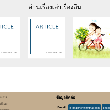
อ่านเรื่องเล่าเรื่องอื่น
se of undefined
Warning
: Use of undefined
Warning
: Use of undefine
rticle_topic -
constant article_topic -
constant article_topic -
cle_topic' (this
assumed 'article_topic' (this
assumed 'article_topic' (thi
Error in a future
will throw an Error in a future
will throw an Error in a futu
 of PHP) in
version of PHP) in
version of PHP) in
lic_html/include/article/show.php
an/domains/keedkean.com/public_html/include/article/show.php
/home/keedkean/domains/keedkean.com/public_html/inc
/home/keedkean/domains/k
ine
534
on line
534
on line
534
ข้อมูลติดต่อ
็บบอร์ด
 – Natürliche
Anytime availability of
THOM BROWNE 工藝與品
้งปัญหา
ng für Libido,
Independent Pune call girls
發展
E-mail:
b_beginner@hotmail.com
xbeg
alität [Libogenix