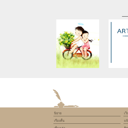
Warning
: Use of undefined
Warning
: U
constant article_topic -
constant a
assumed 'article_topic' (this
assumed 'arti
will throw an Error in a future
will throw an 
version of PHP) in
version
/home/keedkean/domains/keedkean.com/pub
/home/keedke
on line
534
on l
นิยาย
เว
Off‑White 褲子值得買嗎？入手
Libogenix
เรื่องสั้น
แจ
價、保值性與二手市場行情
Unterstützu
Energie & Vit