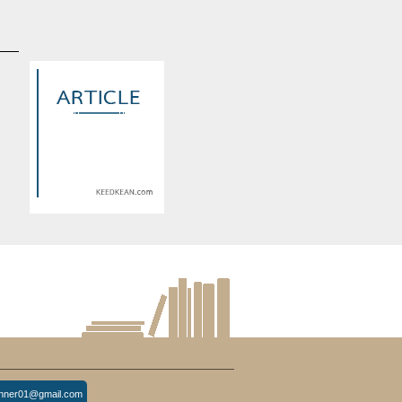
d
Warning
: Use of undefined
constant article_topic -
s
assumed 'article_topic' (this
re
will throw an Error in a future
version of PHP) in
lude/article/show.php
eedkean.com/public_html/include/article/show.php
/home/keedkean/domains/keedkean.com/public_html/include/article
on line
534
牌
壯陽藥哪裡買
inner01@gmail.com