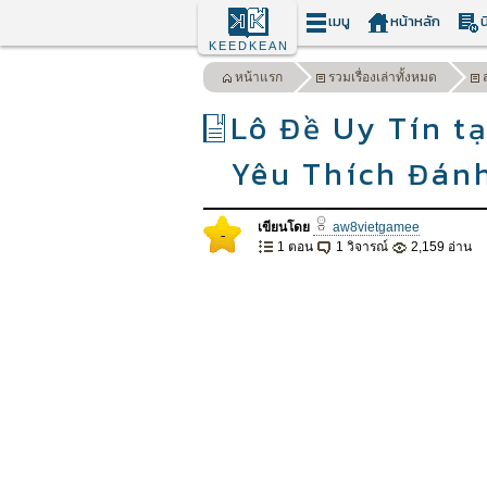
เมนู
หน้าหลัก
น
KEEDKEAN
หน้าแรก
รวมเรื่องเล่าทั้งหมด
Lô Đề Uy Tín 
Yêu Thích Đán
เขียนโดย
aw8vietgamee
-
1 ตอน
1 วิจารณ์
2,159 อ่าน