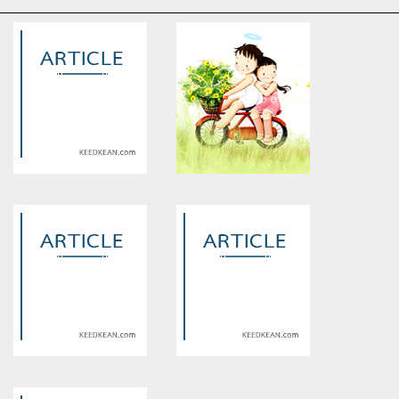
Warning
: Use of undefined
Warning
: Use of undefined
constant article_topic -
constant article_topic -
assumed 'article_topic' (this
assumed 'article_topic' (this
will throw an Error in a future
will throw an Error in a future
version of PHP) in
version of PHP) in
/home/keedkean/domains/keedkean.com/public_html/include/article/sh
/home/keedkean/domains/keedkean.com/pub
on line
534
on line
534
Smart Home กับทาวน์โฮม:
56JL
เลือกอย่างไรให้คุ้มค่า
Warning
: Use of undefined
Warning
: Use of undefined