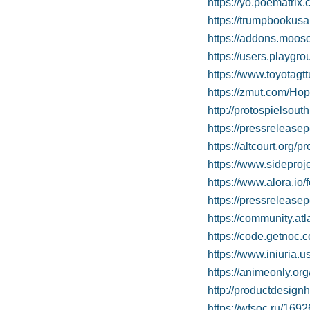
https://yo.poematrix
https://trumpbooku
https://addons.moos
https://users.playgr
https://www.toyota
https://zmut.com/Ho
http://protospielsou
https://pressreleas
https://altcourt.org
https://www.sideproj
https://www.alora.io
https://pressreleas
https://community.at
https://code.getnoc
https://www.iniuria
https://animeonly.org
http://productdesign
https://wfsoc.ru/1