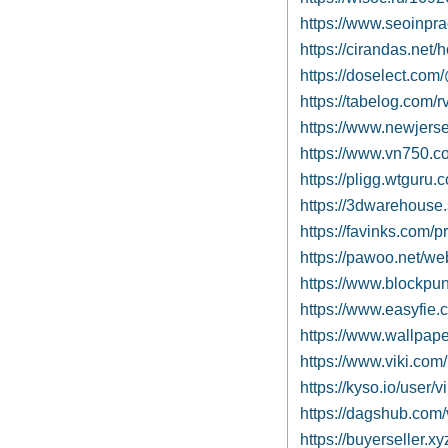
https://www.seoinpr
https://cirandas.net
https://doselect.co
https://tabelog.com/
https://www.newjers
https://www.vn750.
https://pligg.wtguru
https://3dwarehous
https://favinks.com/
https://pawoo.net/w
https://www.blockpun
https://www.easyfie
https://www.wallpap
https://www.viki.co
https://kyso.io/user
https://dagshub.com
https://buyerseller.x