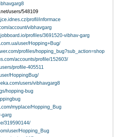
vibhavgarg8
y.net/users/548109
jce.idnes.cz/profil/informace
.com/account/vibhavgarg
.jobboard.io/profiles/3691520-vibhav-garg
ad.com.ua/user/Hopping+Bug/
ower.com/profiles/hopping_bug?sub_action=shop
s.com/accounts/profile/152603/
/users/profile-405511
m/user/HoppingBug/
reeka.com/users/vibhavgarg8
ogs/hopping-bug
hoppingbug
sit.com/myplace/Hopping_Bug
v-garg
file/319590144/
y.com/user/Hopping_Bug