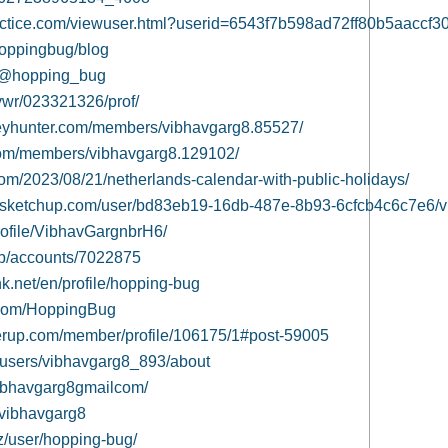
actice.com/viewuser.html?userid=6543f7b598ad72ff80b5aaccf3
/hoppingbug/blog
m/@hopping_bug
rvwr/023321326/prof/
eyhunter.com/members/vibhavgarg8.85527/
com/members/vibhavgarg8.129102/
.com/2023/08/21/netherlands-calendar-with-public-holidays/
e.sketchup.com/user/bd83eb19-16db-487e-8b93-6cfcb4c6c7e6/
profile/VibhavGargnbrH6/
eb/accounts/7022875
k.net/en/profile/hopping-bug
.com/HoppingBug
erup.com/member/profile/106175/1#post-59005
m/users/vibhavgarg8_893/about
/vibhavgarg8gmailcom/
/vibhavgarg8
yz/user/hopping-bug/