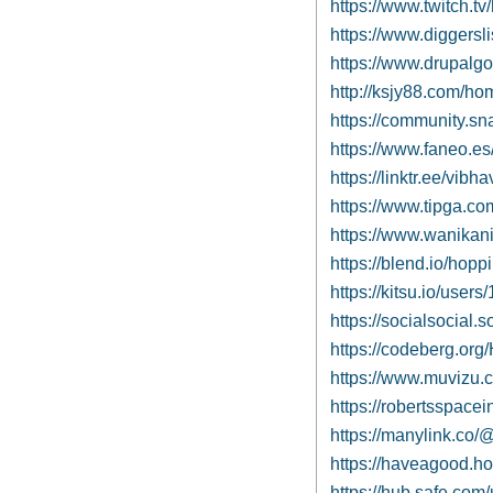
https://www.twitch.t
https://www.diggersl
https://www.drupalg
http://ksjy88.com/
https://community.s
https://www.faneo.e
https://linktr.ee/vibh
https://www.tipga.c
https://www.wanikan
https://blend.io/hop
https://kitsu.io/user
https://socialsocial.
https://codeberg.or
https://www.muvizu.
https://robertsspace
https://manylink.c
https://haveagood.h
https://hub.safe.co