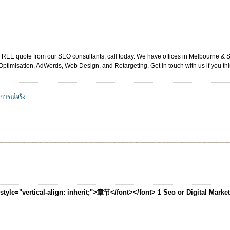
 FREE quote from our SEO consultants, call today. We have offices in Melbourne 
ptimisation, AdWords, Web Design, and Retargeting. Get in touch with us if you t
การณ์จริง
t style="vertical-align: inherit;">章节</font></font> 1 Seo or Digital Marke