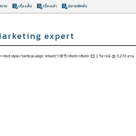
ิยาย
เรื่องสั้น
เรื่องเล่า
นิยายฟิคชั่น
Marketing expert
;"><font style="vertical-align: inherit;">章节</font></font>
1 วิจารณ์
5,270 อ่าน