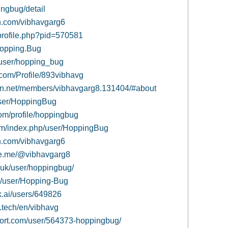
pingbug/detail
on.com/vibhavgarg6
/profile.php?pid=570581
Hopping.Bug
e/user/hopping_bug
r.com/Profile/893vibhavg
on.net/members/vibhavgarg8.131404/#about
/user/HoppingBug
com/profile/hoppingbug
com/index.php/user/HoppingBug
on.com/vibhavgarg6
e.me/@vibhavgarg8
.uk/user/hoppingbug/
om/user/Hopping-Bug
k.ai/users/649826
s.tech/en/vibhavg
port.com/user/564373-hoppingbug/