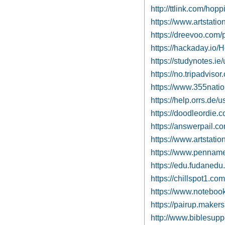
http://ttlink.com/hop
https://www.artstati
https://dreevoo.com
https://hackaday.io/
https://studynotes.i
https://no.tripadviso
https://www.355nati
https://help.orrs.de
https://doodleordie.
https://answerpail.
https://www.artstati
https://www.pennam
https://edu.fudanedu
https://chillspot1.c
https://www.noteboo
https://pairup.maker
http://www.biblesup