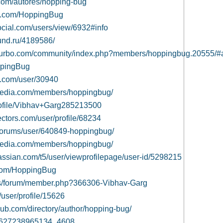
.com/autores/hopping-bug
sa.com/HoppingBug
ocial.com/users/view/6932#info
ound.ru/4189586/
gtturbo.com/community/index.php?members/hoppingbug.20555/#
ppingBug
th.com/user/30940
epedia.com/members/hoppingbug/
/profile/Vibhav+Garg285213500
ectors.com/user/profile/68234
/forums/user/640849-hoppingbug/
epedia.com/members/hoppingbug/
lassian.com/t5/user/viewprofilepage/user-id/5298215
.com/HoppingBug
.us/forum/member.php?366306-Vibhav-Garg
/user/profile/15626
hub.com/directory/author/hopping-bug/
692627238965134_4608