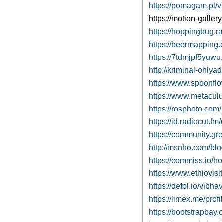
https://pomagam.pl/
https://motion-galler
https://hoppingbug.ra
https://beermapping
https://7tdmjpf5yuwu
http://kriminal-ohly
https://www.spoonfl
https://www.metaculu
https://rosphoto.com
https://id.radiocut.f
https://community.g
http://msnho.com/bl
https://commiss.io/
https://www.ethiovi
https://defol.io/vibha
https://limex.me/pro
https://bootstrapba