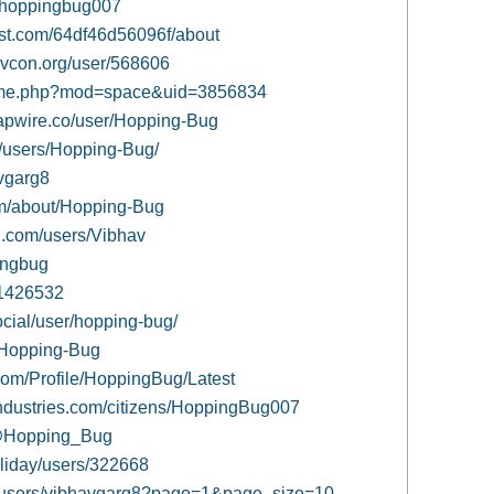
v/hoppingbug007
ist.com/64df46d56096f/about
ovcon.org/user/568606
home.php?mod=space&uid=3856834
napwire.co/user/Hopping-Bug
s/users/Hopping-Bug/
avgarg8
om/about/Hopping-Bug
i.com/users/Vibhav
pingbug
s/1426532
social/user/hopping-bug/
g/Hopping-Bug
com/Profile/HoppingBug/Latest
industries.com/citizens/HoppingBug007
o/@Hopping_Bug
oliday/users/322668
m/users/vibhavgarg8?page=1&page_size=10