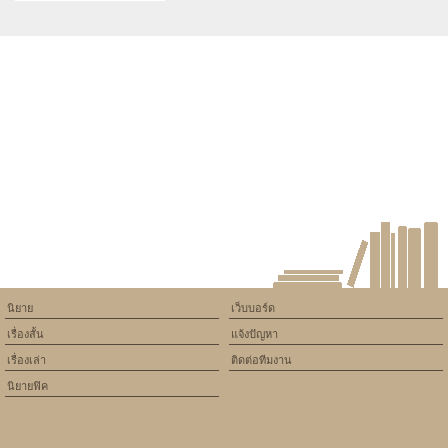
Warning
: Use of undefined
constant article_topic -
assumed 'article_topic' (this
will throw an Error in a future
version of PHP) in
/home/keedkean/domains/keedkean.com/public_html/include/article/sh
on line
534
[Thailand Cafe]
นิยาย
เว็บบอร์ด
เรื่องสั้น
แจ้งปัญหา
เรื่องเล่า
ติดต่อทีมงาน
นิยายฟิค