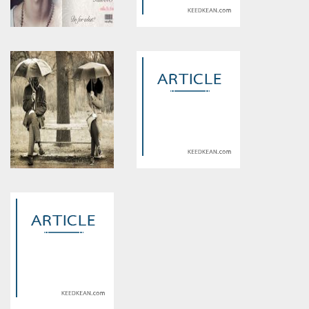
Warning
: Use of undefined
Warning
: Use of undefined
constant article_topic -
constant article_topic -
assumed 'article_topic' (this
assumed 'article_topic' (this
will throw an Error in a future
will throw an Error in a future
version of PHP) in
version of PHP) in
/home/keedkean/domains/keedkean.com/public_html/include/article/sh
/home/keedkean/domains/keedkean.com/pub
on line
534
on line
534
RabbiT เหยื่อ.รัก.ร้าย
Love Super Star รักสุดลุ้นของ
เหล่าซุปตาร์
Warning
: Use of undefined
Warning
: Use of undefined
constant article_topic -
constant article_topic -
assumed 'article_topic' (this
assumed 'article_topic' (this
will throw an Error in a future
will throw an Error in a future
version of PHP) in
version of PHP) in
/home/keedkean/domains/keedkean.com/public_html/include/article/sh
/home/keedkean/domains/keedkean.com/pub
on line
534
on line
534
Feel The Love ความรู้สึกว่ารัก
พบรัก ณ china