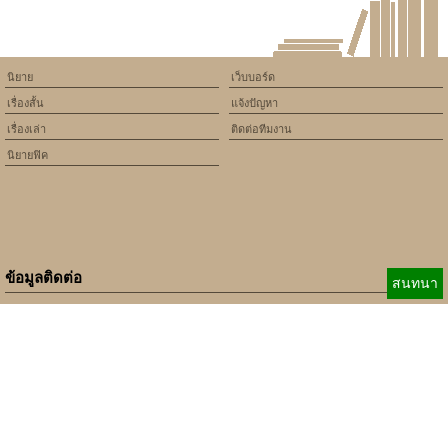
นิยาย
เว็บบอร์ด
เรื่องสั้น
แจ้งปัญหา
เรื่องเล่า
ติดต่อทีมงาน
นิยายฟิค
ข้อมูลติดต่อ
สนทนา
E-mail:
b_beginner@hotmail.com
xbeginner01@gmail.com
เบอร์ติดต่อ:
084-360-5931
Copyright © 2010 - 2018 Keedkean.com All rights reserved.
Developed by
xbeginner01