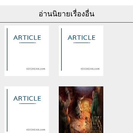
อ่านนิยายเรื่องอื่น
Warning
: Use of undefined
Warning
: Use of undefined
constant article_topic -
constant article_topic -
assumed 'article_topic' (this
assumed 'article_topic' (this
will throw an Error in a future
will throw an Error in a future
version of PHP) in
version of PHP) in
/home/keedkean/domains/keedkean.com/public_html/include/article/sh
/home/keedkean/domains/keedkean.com/pub
on line
534
on line
534
indonesiae
วิธี เทคนิคที่จะช่วยให้ทำกำไร
ได้จาก slot pg