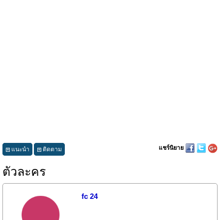
แชร์นิยาย
แนะนำ
ติดตาม
ตัวละคร
fc 24