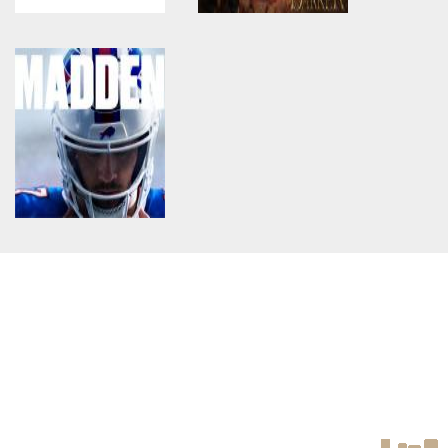
Warning
: Use of undefined
Warning
: Use of undefined
constant article_topic -
constant article_topic -
assumed 'article_topic' (this
assumed 'article_topic' (this
will throw an Error in a future
will throw an Error in a future
version of PHP) in
version of PHP) in
/home/keedkean/domains/keedkean.com/public_html/include/article/sh
/home/keedkean/domains/keedkean.com/pub
on line
534
on line
534
เสือมังกรบนค่าย sexy gaming
P2Pah Dark And Darker Guide
คืออะไร มีจุดเด่นอะไรบ้าง
Warning
: Use of undefined
constant article_topic -
assumed 'article_topic' (this
will throw an Error in a future
version of PHP) in
/home/keedkean/domains/keedkean.com/public_html/include/article/sh
on line
534
The most important benefit of
CFM