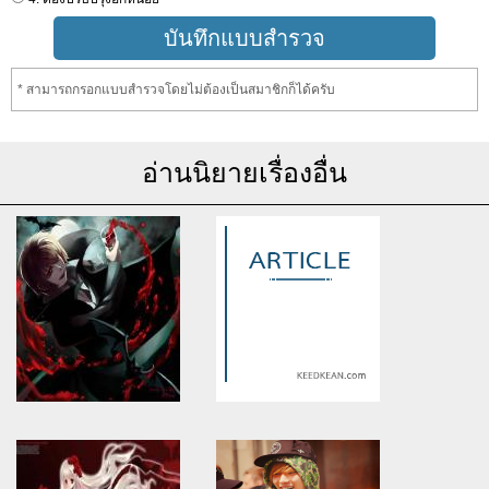
* สามารถกรอกแบบสำรวจโดยไม่ต้องเป็นสมาชิกก็ได้ครับ
อ่านนิยายเรื่องอื่น
Warning
: Use of undefined
Warning
: Use of undefined
constant article_topic -
constant article_topic -
assumed 'article_topic' (this
assumed 'article_topic' (this