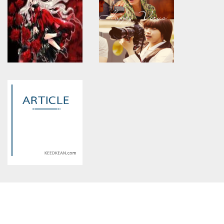
will throw an Error in a future
will throw an Error in a future
version of PHP) in
version of PHP) in
/home/keedkean/domains/keedkean.com/public_html/include/article/sh
/home/keedkean/domains/keedkean.com/pub
on line
534
on line
534
high school รักใสๆกับนาย
I LOVE YOU รักจริงๆนะ
อมนุษย์
คุณชายของฉัน
Warning
: Use of undefined
Warning
: Use of undefined
constant article_topic -
constant article_topic -
assumed 'article_topic' (this
assumed 'article_topic' (this
will throw an Error in a future
will throw an Error in a future
version of PHP) in
version of PHP) in
/home/keedkean/domains/keedkean.com/public_html/include/article/sh
/home/keedkean/domains/keedkean.com/pub
on line
534
on line
534
อาเร ออนไลน์
Roman - ปฏิบัติการรักลุ้นหัวใจ
ยัยจอมเฮี้ยว
Warning
: Use of undefined
constant article_topic -
assumed 'article_topic' (this
will throw an Error in a future
version of PHP) in