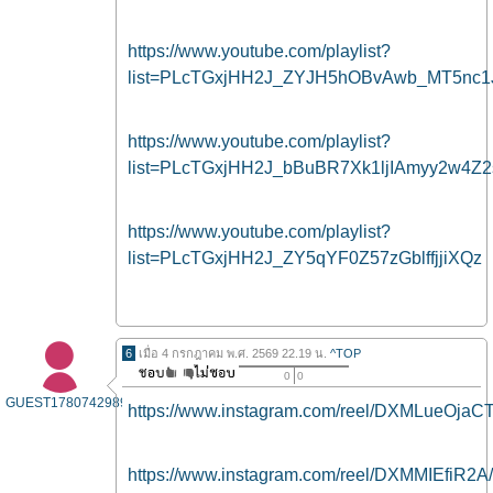
https://www.youtube.com/playlist?
list=PLcTGxjHH2J_ZYJH5hOBvAwb_MT5nc1
https://www.youtube.com/playlist?
list=PLcTGxjHH2J_bBuBR7Xk1ljIAmyy2w4Z2
https://www.youtube.com/playlist?
list=PLcTGxjHH2J_ZY5qYF0Z57zGblffjjiXQz
6
เมื่อ 4 กรกฎาคม พ.ศ. 2569 22.19 น.
^TOP
0
0
GUEST1780742989
https://www.instagram.com/reel/DXMLueOjaCT
https://www.instagram.com/reel/DXMMIEfiR2A/