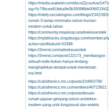
https://media.wakelet.com/docs/Zjcsu4uwS4
sig=5c79bcee81feba9e0b3509f6bb006f21942
https://ridefy.socialengine.com/blogs/2342/382
rumah-3-lantai-minimalis-solusi-hunian-
modern-untuk-lahan
https://community.mojaloop.io/adireksoarsitek
https://mybbhacks.zingaburga.com/member.ph
action=profile&uid=53388
https://3rrend.com/adireksoarsitek
https://3rrend.com/post/132173_membangun-
sebuah-kafe-bukan-hanya-tentang-
menghadirkan-tempat-untuk-menikmati-
ma.html
https://calisthenics.mn.co/posts/104903780
https://calisthenics.mn.co/members/40723821
https://calisthenics.mn.co/posts/desain-
rumah-jajaran-genjang-solusi-arsitektur-
modern-yang-unik-fungsional-dan-estetis