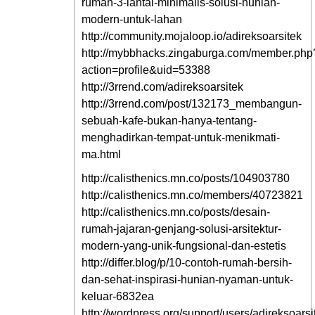
rumah-3-lantai-minimalis-solusi-hunian-
modern-untuk-lahan
http://community.mojaloop.io/adireksoarsitek
http://mybbhacks.zingaburga.com/member.php
action=profile&uid=53388
http://3rrend.com/adireksoarsitek
http://3rrend.com/post/132173_membangun-
sebuah-kafe-bukan-hanya-tentang-
menghadirkan-tempat-untuk-menikmati-
ma.html
http://calisthenics.mn.co/posts/104903780
http://calisthenics.mn.co/members/40723821
http://calisthenics.mn.co/posts/desain-
rumah-jajaran-genjang-solusi-arsitektur-
modern-yang-unik-fungsional-dan-estetis
http://differ.blog/p/10-contoh-rumah-bersih-
dan-sehat-inspirasi-hunian-nyaman-untuk-
keluar-6832ea
http://wordpress.org/support/users/adireksoarsi