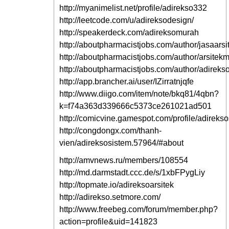
http://myanimelist.net/profile/adirekso332
http://leetcode.com/u/adireksodesign/
http://speakerdeck.com/adireksomurah
http://aboutpharmacistjobs.com/author/jasaarsi
http://aboutpharmacistjobs.com/author/arsitek
http://aboutpharmacistjobs.com/author/adireks
http://app.brancher.ai/user/IZirratnjqfe
http://www.diigo.com/item/note/bkq81/4qbn?
k=f74a363d339666c5373ce261021ad501
http://comicvine.gamespot.com/profile/adirekso
http://congdongx.com/thanh-
vien/adireksosistem.57964/#about
http://amvnews.ru/members/108554
http://md.darmstadt.ccc.de/s/1xbFPygLiy
http://topmate.io/adireksoarsitek
http://adirekso.setmore.com/
http://www.freebeg.com/forum/member.php?
action=profile&uid=141823