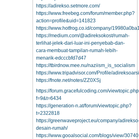
https://adirekso.setmore.com/
https://www.freebeg.com/forum/member.php?
action=profile&uid=141823
https://www.hotfrog.co.id/company/19980a0
https://medium.com/@adireksokost/rumah-
terlihat-jelek-dari-luar-ini-penyebab-dan-
cara-membuat-tampilan-rumah-lebih-
menarik-edcccbfd7d47
https://tbirdnow.mee.nu/naziism_is_socialism
https://www.tripadvisor.com/Profile/adireksoars
https://fnote.net/notes/ZZ0XSj
https://forum.gracefulcoding.com/viewtopic.ph
f=9&t=6434
https://generation-n.at/forum/viewtopic.php?
t=2322818
https://greenwaveproject.eu/company/adirekso
desain-rumah/
https://www.gooalsocial.com/blogs/view/30740