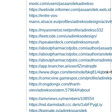
mods.com/users/jasaarsitekadirekso
https://website.informer.com/jasaarsitek.web.id
https://entre-vos-
mains.alsace.eu/profiles/adireksodesign/activit
https://myanimelist.net/profile/adirekso332
https://leetcode.com/u/adireksodesign/
https://speakerdeck.com/adireksomurah
https://aboutpharmacistjobs.com/author/jasaars
https://aboutpharmacistjobs.com/author/arsite
https://aboutpharmacistjobs.com/author/adirek
https://app.brancher.ai/user/IZirratnjqfe
https://www.diigo.com/item/note/bkq81/4qb
nk=
https://comicvine.gamespot.com/profile/adireks
https://congdongx.com/thanh-
vien/adireksosistem.57964/#about
https://amvnews.ru/members/108554
https://md.darmstadt.ccc.de/s/1xbFPygLiy
https://topmate.io/adireksoarsitek