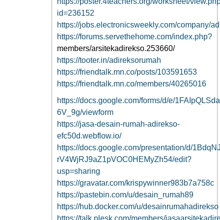
https://poster.4teachers.org/worksheet/view.ph
id=236152
https://jobs.electronicsweekly.com/company/ad
https://forums.servethehome.com/index.php?
members/arsitekadirekso.253660/
https://tooter.in/adireksorumah
https://friendtalk.mn.co/posts/103591653
https://friendtalk.mn.co/members/40265016
https://docs.google.com/forms/d/e/1FAIpQL
6V_9g/viewform
https://jasa-desain-rumah-adirekso-
efc50d.webflow.io/
https://docs.google.com/presentation/d/1Bdq
rV4WjRJ9aZ1pVOC0HEMyZh54/edit?
usp=sharing
https://gravatar.com/krispywinner983b7a758c
https://pastebin.com/u/desain_rumah89
https://hub.docker.com/u/desainrumahadirekso
https://talk.plesk.com/members/jasaarsitekadi