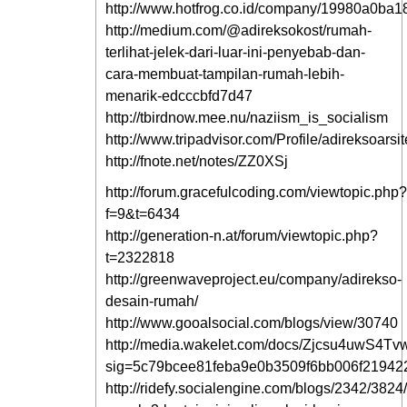
http://www.hotfrog.co.id/company/19980a0b
http://medium.com/@adireksokost/rumah-
terlihat-jelek-dari-luar-ini-penyebab-dan-
cara-membuat-tampilan-rumah-lebih-
menarik-edcccbfd7d47
http://tbirdnow.mee.nu/naziism_is_socialism
http://www.tripadvisor.com/Profile/adireksoarsi
http://fnote.net/notes/ZZ0XSj
http://forum.gracefulcoding.com/viewtopic.php?
f=9&t=6434
http://generation-n.at/forum/viewtopic.php?
t=2322818
http://greenwaveproject.eu/company/adirekso-
desain-rumah/
http://www.gooalsocial.com/blogs/view/30740
http://media.wakelet.com/docs/Zjcsu4uwS4T
sig=5c79bcee81feba9e0b3509f6bb006f21942
http://ridefy.socialengine.com/blogs/2342/3824