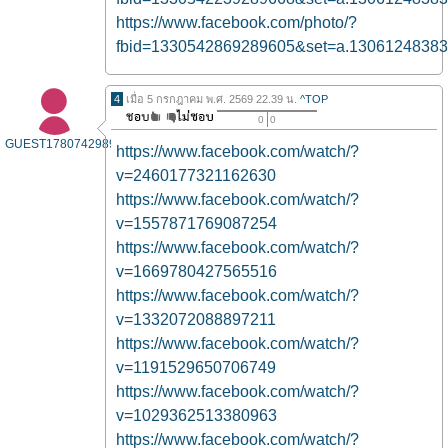
https://www.facebook.com/photo/?
fbid=1330542869289605&set=a.1306124838
4
เมื่อ 5 กรกฎาคม พ.ศ. 2569 22.39 น.
^TOP
0
0
GUEST1780742989
https://www.facebook.com/watch/?
v=2460177321162630
https://www.facebook.com/watch/?
v=1557871769087254
https://www.facebook.com/watch/?
v=1669780427565516
https://www.facebook.com/watch/?
v=1332072088897211
https://www.facebook.com/watch/?
v=1191529650706749
https://www.facebook.com/watch/?
v=1029362513380963
https://www.facebook.com/watch/?