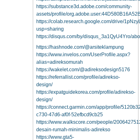
https://substance3d.adobe.com/community-
assets/profile/org.adobe.user:44D580B16
https://colab.research.google.com/drive/1p
usp=sharing
https://disqus.com/by/disqus_3a1QyU4Yro/abo
https://hashnode.com/@arsiteklampung
https://www.invelos.com/UserProfile.aspx?
alias=adireksomurah
https://wakelet.com/@adireksodesign5176
https://referrallist.com/profile/adirekso-
design/
https://expatguidekorea.com/profile/adirekso-
design/
https://connect.garmin.com/app/profile/5120b3
c730-47d6-af0f-52efbcd9cb25
https://www.walkscore.com/people/200642751
desain-rumah-minimalis-adirekso
https://www.gta5-