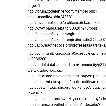
page=1
http://forum.codeigniter.com/member.php?
action=profile&uid=243381
http://myanimelist.net/profile/arsitekadirekso
http://www.band.us/band/103207948/post
http://qiita.com/saktiberangin
http://qiita.com/saktiberangin/items/5c296ac
http://app.readthedocs.org/profiles/jasaarsiteka
http://community.cisco.com/t5/user/viewprofile
id/2086200
http://portal.databasemart.com/community/p317
arsitek-adirekso.aspx
http://neocoregames.com/index.php/en/profile/
http://findnerd.com/profile/publicprofile/adirek
http://poster.4teachers.org/worksheet/view.php
id=236152
http://jobs.electronicsweekly.com/company/adi
http://forums.servethehome.com/index.php?