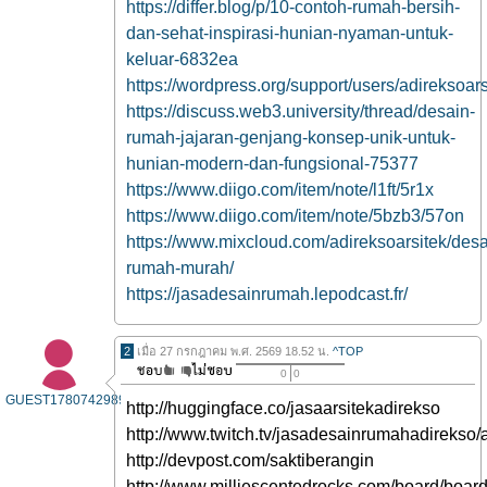
https://differ.blog/p/10-contoh-rumah-bersih-
dan-sehat-inspirasi-hunian-nyaman-untuk-
keluar-6832ea
https://wordpress.org/support/users/adireksoars
https://discuss.web3.university/thread/desain-
rumah-jajaran-genjang-konsep-unik-untuk-
hunian-modern-dan-fungsional-75377
https://www.diigo.com/item/note/l1ft/5r1x
https://www.diigo.com/item/note/5bzb3/57on
https://www.mixcloud.com/adireksoarsitek/desa
rumah-murah/
https://jasadesainrumah.lepodcast.fr/
2
เมื่อ 27 กรกฎาคม พ.ศ. 2569 18.52 น.
^TOP
0
0
GUEST1780742989
http://huggingface.co/jasaarsitekadirekso
http://www.twitch.tv/jasadesainrumahadirekso/
http://devpost.com/saktiberangin
http://www.milliescentedrocks.com/board/boa