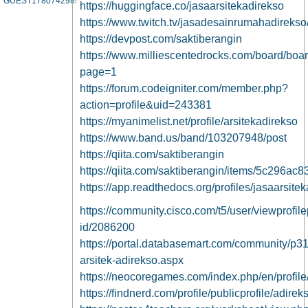
GUEST1780742989
https://huggingface.co/jasaarsitekadirekso
https://www.twitch.tv/jasadesainrumahadirekso
https://devpost.com/saktiberangin
https://www.milliescentedrocks.com/board/bo
page=1
https://forum.codeigniter.com/member.php?
action=profile&uid=243381
https://myanimelist.net/profile/arsitekadirekso
https://www.band.us/band/103207948/post
https://qiita.com/saktiberangin
https://qiita.com/saktiberangin/items/5c296a
https://app.readthedocs.org/profiles/jasaarsitek
https://community.cisco.com/t5/user/viewprofil
id/2086200
https://portal.databasemart.com/community/p3
arsitek-adirekso.aspx
https://neocoregames.com/index.php/en/profil
https://findnerd.com/profile/publicprofile/adire