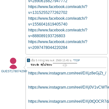
v=2890616827947772
https://www.facebook.com/watch/?
v=1315255277262702
https://www.facebook.com/watch/?
v=1556041619405740
https://www.facebook.com/watch/?
v=888089193726803
https://www.facebook.com/watch/?
v=2097478044220284
5
เมื่อ 5 กรกฎาคม พ.ศ. 2569 13.45 น.
^TOP
0
0
GUEST1780742989
https://www.instagram.com/reel/DXjz8eGjZt_/
https://www.instagram.com/reel/DXj0V1vCWT
https://www.instagram.com/reel/DXj0tQOCR7d