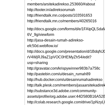
members/arsitekadirekso.253660/#about
http://tooter.in/adireksorumah
http://friendtalk.mn.co/posts/103591653
http://friendtalk.mn.co/members/40265016
http://docs.google.com/forms/d/e/1FAIpQLS
6V_9g/viewform
http://jasa-desain-rumah-adirekso-
efc50d.webflow.io/
http://docs.google.com/presentation/d/1BdqN
rV4WjRJ9aZ1pVOC0HEMyZh54/edit?
usp=sharing
http://gravatar.com/krispywinner983b7a758c
http://pastebin.com/u/desain_rumah89
http://hub.docker.com/u/desainrumahadirekso
http://talk.plesk.com/members/jasaarsitekadir
http://substance3d.adobe.com/community-
assets/profile/org.adobe.user:44D580B16
http://colab.research.google.com/drive/1pN