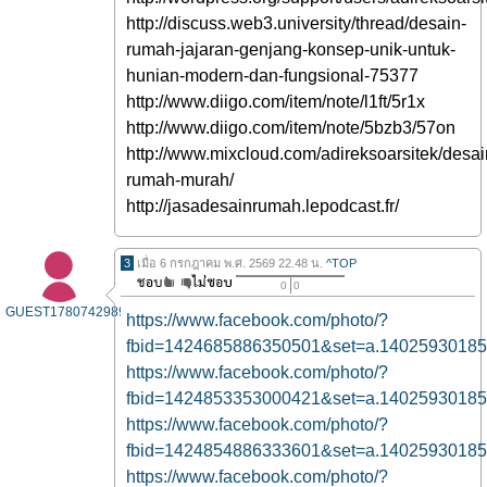
http://discuss.web3.university/thread/desain-
rumah-jajaran-genjang-konsep-unik-untuk-
hunian-modern-dan-fungsional-75377
http://www.diigo.com/item/note/l1ft/5r1x
http://www.diigo.com/item/note/5bzb3/57on
http://www.mixcloud.com/adireksoarsitek/desai
rumah-murah/
http://jasadesainrumah.lepodcast.fr/
3
เมื่อ 6 กรกฎาคม พ.ศ. 2569 22.48 น.
^TOP
0
0
GUEST1780742989
https://www.facebook.com/photo/?
fbid=1424685886350501&set=a.1402593018
https://www.facebook.com/photo/?
fbid=1424853353000421&set=a.1402593018
https://www.facebook.com/photo/?
fbid=1424854886333601&set=a.1402593018
https://www.facebook.com/photo/?