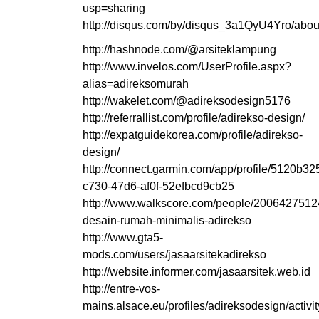
usp=sharing
http://disqus.com/by/disqus_3a1QyU4Yro/abou
http://hashnode.com/@arsiteklampung
http://www.invelos.com/UserProfile.aspx?
alias=adireksomurah
http://wakelet.com/@adireksodesign5176
http://referrallist.com/profile/adirekso-design/
http://expatguidekorea.com/profile/adirekso-
design/
http://connect.garmin.com/app/profile/5120b32
c730-47d6-af0f-52efbcd9cb25
http://www.walkscore.com/people/2006427512
desain-rumah-minimalis-adirekso
http://www.gta5-
mods.com/users/jasaarsitekadirekso
http://website.informer.com/jasaarsitek.web.id
http://entre-vos-
mains.alsace.eu/profiles/adireksodesign/activit