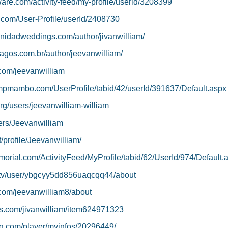
are.com/activity-feed/my-profile/userid/3208399
o.com/User-Profile/userId/2408730
rinidadweddings.com/author/jivanwilliam/
lagos.com.br/author/jeevanwilliam/
.com/jeevanwilliam
mpmambo.com/UserProfile/tabid/42/userId/391637/Default.aspx
org/users/jeevanwilliam-william
sers/Jeevanwilliam
/profile/Jeevanwilliam/
orial.com/ActivityFeed/MyProfile/tabid/62/UserId/974/Default.
.tv/user/ybgcyy5dd856uaqcqq44/about
.com/jeevanwilliam8/about
es.com/jivanwilliam/item624971323
ing.com/player/myinfos/20296449/