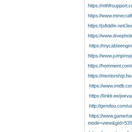
https://mthfrsupport.
https://www.minecra
https://jsfiddle.net/
https://www.divepho
https://mycableengin
https://www.jumpinsp
https://homment.co
https://mentorship.h
https://www.imdb.co
https://linktr.ee/jeev
http://gendou.com/us
https://www.gamerl
mode=view&gid=53