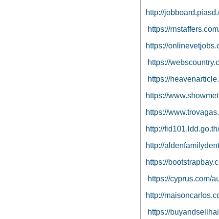
http://jobboard.piasd
https://rnstaffers.co
https://onlinevetjobs
https://webscountry
https://heavenarticl
https://www.showmeth
https://www.trovagas
http://fid101.ldd.go.t
http://aldenfamilyden
https://bootstrapbay
https://cyprus.com/a
http://maisoncarlos.
https://buyandsellha