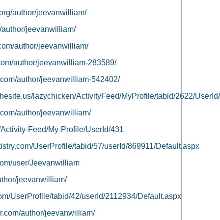
.org/author/jeevanwilliam/
m/author/jeevanwilliam/
.com/author/jeevanwilliam/
.com/author/jeevanwilliam-283589/
e.com/author/jeevanwilliam-542402/
esite.us/lazychicken/ActivityFeed/MyProfile/tabid/2622/UserId
.com/author/jeevanwilliam/
h/Activity-Feed/My-Profile/UserId/431
tistry.com/UserProfile/tabid/57/userId/869911/Default.aspx
.com/user/Jeevanwilliam
uthor/jeevanwilliam/
com/UserProfile/tabid/42/userId/2112934/Default.aspx
ir.com/author/jeevanwilliam/