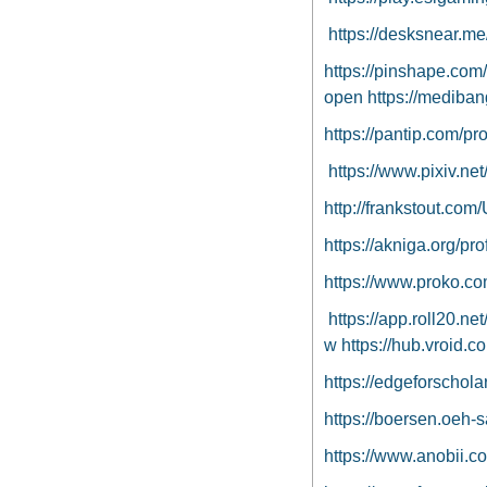
https://desksnear.me
https://pinshape.com
open
https://mediba
https://pantip.com/pr
https://www.pixiv.n
http://frankstout.com
https://akniga.org/pr
https://www.proko.co
https://app.roll20.n
w
https://hub.vroid.
https://edgeforschola
https://boersen.oeh-
https://www.anobii.c