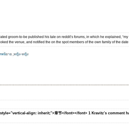
trated groom-to-be published his tale on reddit’s forums, in which he explained, “m
ked the venue, and notified the on the spot members of the own family of the dat
ทพนิยาย
,
หญิง-หญิง
nt style="vertical-align: inherit;">章节</font></font> 1 Kravitz's comment 