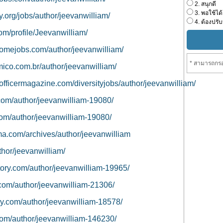
2. สนุกดี
3. พอใช้ได้
y.org/jobs/author/jeevanwilliam/
4. ต้องปรับ
com/profile/Jeevanwilliam/
homejobs.com/author/jeevanwilliam/
* สามารถกรอ
mico.com.br/author/jeevanwilliam/
yofficermagazine.com/diversityjobs/author/jeevanwilliam/
e.com/author/jeevanwilliam-19080/
.com/author/jeevanwilliam-19080/
ma.com/archives/author/jeevanwilliam
uthor/jeevanwilliam/
ectory.com/author/jeevanwilliam-19965/
e.com/author/jeevanwilliam-21306/
tory.com/author/jeevanwilliam-18578/
.com/author/jeevanwilliam-146230/