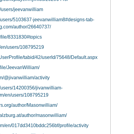
/users/jeevanwilliam
/users/5103637-jeevanwilliam8#designs-tab-
ng.com/author/26640737/
ofile/8331830#topics
et/en/users/108795219
/UserProfile/tabid/42/userId/75648/Default.aspx
ofile/JeevanWilliam/
m/@jivanwilliam/activity
et/users/14200356/jivanwilliam-
com/en/users/108795219
rs.org/author/Masonwilliam/
salzburg.at/author/masonwilliam/
om/en/017dd3410bddc256bf/profile/activity