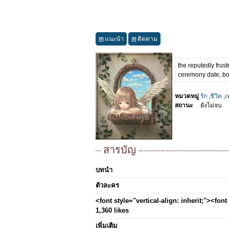
แนะนำ
ติดตาม
the reputedly frus
ceremony date, boo
หมวดหมู่
รัก
,
ชีวิต
,
เ
สถานะ
ยังไม่จบ
สารบัญ
บทนำ
ตัวละคร
<font style="vertical-align: inherit;"><fo
1,360 likes
เพิ่มเติม