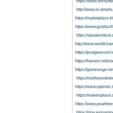
https://www.dnnsoftw
http://www.in-almel
https://marketplace.t
https://www.guiafacil
https://speakerdeck
http://www.worldcha
https://postgresconf.
https://hanson.net/u
https://gamesurge.net
https://northwoodmem
https://www.openrec
https://makersplace
https://www.pearltre
https://play.eslgam