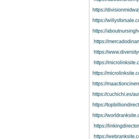
https://divisionmidwa
https://willysforsale.
https://aboutnursing
https://mercadodina
https://www.diversit
https://microlinksit
https://microlinksite
https://maactioncine
https://cuchichi.es/a
https://topbilliondir
https://worldranksit
https://linkingdirec
https://webranksite