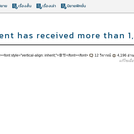
ิยาย
เรื่องสั้น
เรื่องเล่า
นิยายฟิคชั่น
ent has received more than 1,
;"><font style="vertical-align: inherit;">章节</font></font>
12 วิจารณ์
4,196 อ่าน
แก้ไขเมื่