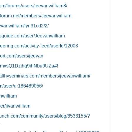
com/forums/users/jeevanwilliam8/
ftforum.net/members/Jeevanwilliam
Jeevanwilliam/fyn31cd2/2/
toguide.com/user/Jeevanwilliam
eering.com/activity-feed/userId/12003
ort.com/users/jeevan
m/mxsQ1Dzjhg9ihNbu9UZa#!
ealthyseminars.com/members/jeevanwilliam/
m/user/ur186489056/
anwilliam
er/jivanwilliam
aunch.com/community/users/blog/6533155/?
5