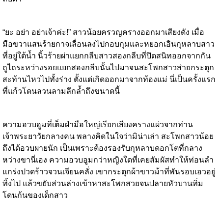
“ยะ อย่า อย่าเจ้าค่ะ!” สาวน้อยครวญครางออกมาเสียงดัง เมื่อ
มือขวาแสนร้ายกาจเลื่อนลงไปกอบกุมและหยอกเอินกุหลาบสาว
ที่อยู่ใต้น้ำ นิ้วร้ายผ่าแยกกลีบสาวสองกลีบที่ปิดสนิทออกจากกัน
ถูไถระหว่างรอยแยกสองกลีบนั้นไปมาจนสะโพกสาวส่ายกระตุก
สะท้านไหวไปทั้งร่าง ตั้งแต่เกิดออกมาจากท้องแม่ นี่เป็นครั้งแรก
ที่แก้วโดนลวนลามลึกล้ำถึงขนาดนี้
ความอวบอูมที่เต็มฝ่ามือใหญ่เรียกเสียงครางแผ่วจากท่าน
เจ้าพระยาวัยกลางคน พลางคิดในใจว่ามิน่าเล่า สะโพกสาวน้อย
ถึงได้อวบผายนัก เป็นเพราะต้องรองรับกุหลาบดอกโตที่กลาง
หว่างขานี่เอง ความอวบอูมกว่าหญิงใดที่เคยสัมผัสทำให้ท่อนลำ
แกร่งปวดร้าวจวนเจียนคลั่ง เขากระตุกผ้าขาวม้าที่พันรอบเอวอยู่
ทิ้งไป แล้วขยับส่วนล่างเข้าหาสะโพกสวยจนปลายหัวบานทิ่ม
โดนก้นของเด็กสาว