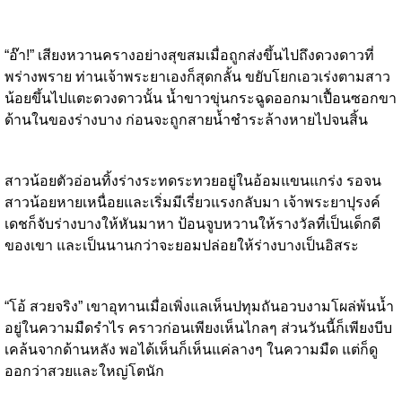
“อ๊า!” เสียงหวานครางอย่างสุขสมเมื่อถูกส่งขึ้นไปถึงดวงดาวที่
พร่างพราย ท่านเจ้าพระยาเองก็สุดกลั้น ขยับโยกเอวเร่งตามสาว
น้อยขึ้นไปแตะดวงดาวนั้น น้ำขาวขุ่นกระฉูดออกมาเปื้อนซอกขา
ด้านในของร่างบาง ก่อนจะถูกสายน้ำชำระล้างหายไปจนสิ้น
สาวน้อยตัวอ่อนทิ้งร่างระทดระทวยอยู่ในอ้อมแขนแกร่ง รอจน
สาวน้อยหายเหนื่อยและเริ่มมีเรี่ยวแรงกลับมา เจ้าพระยาปุรงค์
เดชก็จับร่างบางให้หันมาหา ป้อนจูบหวานให้รางวัลที่เป็นเด็กดี
ของเขา และเป็นนานกว่าจะยอมปล่อยให้ร่างบางเป็นอิสระ
“โอ้ สวยจริง” เขาอุทานเมื่อเพิ่งแลเห็นปทุมถันอวบงามโผล่พ้นน้ำ
อยู่ในความมืดรำไร คราวก่อนเพียงเห็นไกลๆ ส่วนวันนี้ก็เพียงบีบ
เคล้นจากด้านหลัง พอได้เห็นก็เห็นแค่ลางๆ ในความมืด แต่ก็ดู
ออกว่าสวยและใหญ่โตนัก