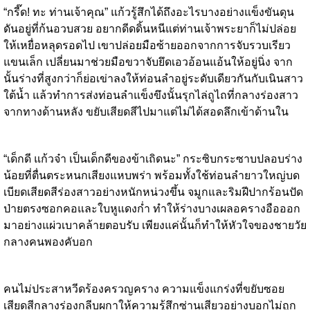
“กรี๊ด! ทะ ท่านเจ้าคุณ” แก้วรู้สึกได้ถึงอะไรบางอย่างแข็งขันดุน
ดันอยู่ที่ก้นอวบสวย อยากดีดดิ้นหนีแต่ท่านเจ้าพระยาก็ไม่ปล่อย
ให้เหยื่อหลุดรอดไป เขาปล่อยมือซ้ายออกจากการจับรวบเรียว
แขนเล็ก เปลี่ยนมาช่วยมือขวาจับยึดเอวอ้อนแอ้นให้อยู่นิ่ง จาก
นั้นร่างที่สูงกว่าก็ย่อเข่าลงให้ท่อนลำอยู่ระดับเดียวกันกับเนินสาว
ใต้น้ำ แล้วทำการส่งท่อนลำแข็งขึงนั้นรุกไล่ถูไถที่กลางร่องสาว
จากทางด้านหลัง ขยับเสียดสีไปมาแต่ไม่ได้สอดลึกเข้าด้านใน
“เด็กดี แก้วจ๋า เป็นเด็กดีของข้าเถิดนะ” กระซิบกระซาบปลอบร่าง
น้อยที่ตื่นตระหนกเสียงแหบพร่า พร้อมทั้งใช้ท่อนลำยาวใหญ่บด
เบียดเสียดสีร่องสาวอย่างหนักหน่วงขึ้น จมูกและริมฝีปากร้อนปัด
ป่ายตรงซอกคอและใบหูแดงก่ำ ทำให้ร่างบางเผลอครางอือออก
มาอย่างแผ่วเบาคล้ายตอบรับ เพียงแค่นั้นก็ทำให้หัวใจของชายวัย
กลางคนพองคับอก
คนไม่ประสาหวีดร้องครวญคราง ความแข็งแกร่งที่ขยับซอย
เสียดสีกลางร่องกลีบผกาให้ความรู้สึกซ่านเสียวอย่างบอกไม่ถูก