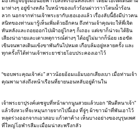
มือใหญ่จับจูงมือน้อยพาไปส่งที่เรือนหลังเล็ก โดยมีไอ้เจิดเดินตาม
มาห่างๆ อยู่ข้างหลัง ใบหน้าของแก้วร้อนผ่าวราวโดนน้ำร้อน
ลวก นอกจากท่านเจ้าพระยากับเธอเองแล้ว เรื่องลับนี้ยังมีบ่าวคน
สนิทของท่านมารู้เห็นเพิ่มด้วยอีกคน ถึงท่านเจ้าคุณจะให้พี่เจิด
หันหลังและถอยออกไปเฝ้าอยู่ไกลๆ ก็เถอะ แต่เขาก็น่าจะได้ยิน
เสียงน่าอายและเดาเหตุการณ์ต่างๆ ได้อยู่ไม่มากก็น้อย เธอขัด
เขินจนพาลเดินแข้งขาพันกันไปหมด เกือบล้มอยู่หลายครั้ง และ
ทุกครั้งก็ได้ท่านเจ้าพระยาช่วยโอบประคองเอาไว้
“ขอบพระคุณเจ้าค่ะ” สาวน้อยอ้อมแอ้มบอกเสียงเบา เมื่อท่านเจ้า
คุณพามาส่งถึงหน้าเรือนที่ยายนอนหลับอยู่ด้านใน
เจ้าพระยาปุรงค์เดชจูบที่หน้าผากนูนสวยแล้วบอก “ฝันดีหนาเจ้า”
แล้วจังหวะที่จะหมุนกายจากไปนี้เอง ที่จู่ๆ ผ้าขาวม้าที่พันเอาไว้
หลุดร่วงออกจากเอวสอบ แก้วตาค้าง เห็นบางอย่างของบุรุษเพศ
ที่ใหญ่โอฬารสีมะเมื่อมน่าสะพรึงกลัว