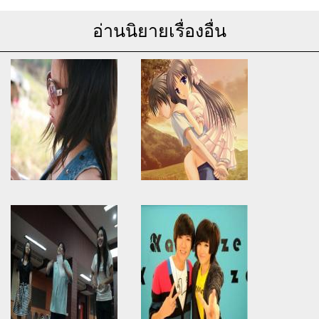
อ่านนิยายเรื่องอื่น
Warning
: Use of undefined
Warning
: Use of undefined
constant article_topic -
constant article_topic -
assumed 'article_topic' (this
assumed 'article_topic' (this
will throw an Error in a future
will throw an Error in a future
version of PHP) in
version of PHP) in
/home/keedkean/domains/keedkean.com/public_html/include/article/sh
/home/keedkean/domains/keedkean.com/pub
on line
534
on line
534
J'aime chaque seconde รักเธอ
นิยาย : ฉันกับเธอ. . .รักนี้จะเป็น
ทุกวินาที
อย่างไร