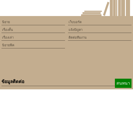
นิยาย
เว็บบอร์ด
เรื่องสั้น
แจ้งปัญหา
เรื่องเล่า
ติดต่อทีมงาน
นิยายฟิค
ข้อมูลติดต่อ
สนทนา
E-mail:
b_beginner@hotmail.com
xbeginner01@gmail.com
เบอร์ติดต่อ:
084-360-5931
Copyright © 2010 - 2018 Keedkean.com All rights reserved.
Developed by
xbeginner01