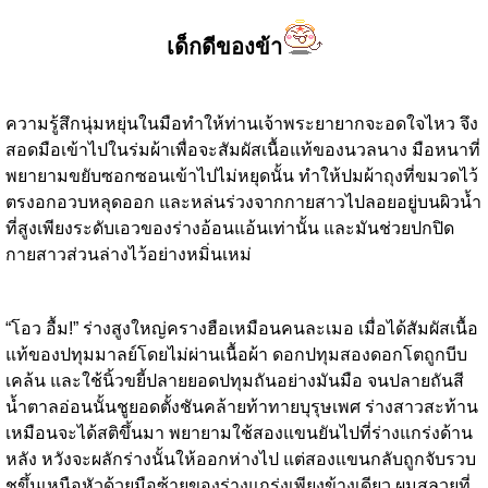
เด็กดีของข้า
ความรู้สึกนุ่มหยุ่นในมือทำให้ท่านเจ้าพระยายากจะอดใจไหว จึง
สอดมือเข้าไปในร่มผ้าเพื่อจะสัมผัสเนื้อแท้ของนวลนาง มือหนาที่
พยายามขยับซอกซอนเข้าไปไม่หยุดนั้น ทำให้ปมผ้าถุงที่ขมวดไว้
ตรงอกอวบหลุดออก และหล่นร่วงจากกายสาวไปลอยอยู่บนผิวน้ำ
ที่สูงเพียงระดับเอวของร่างอ้อนแอ้นเท่านั้น และมันช่วยปกปิด
กายสาวส่วนล่างไว้อย่างหมิ่นเหม่
“โอว อื้ม!” ร่างสูงใหญ่ครางฮือเหมือนคนละเมอ เมื่อได้สัมผัสเนื้อ
แท้ของปทุมมาลย์โดยไม่ผ่านเนื้อผ้า ดอกปทุมสองดอกโตถูกบีบ
เคล้น และใช้นิ้วขยี้ปลายยอดปทุมถันอย่างมันมือ จนปลายถันสี
น้ำตาลอ่อนนั้นชูยอดตั้งชันคล้ายท้าทายบุรุษเพศ ร่างสาวสะท้าน
เหมือนจะได้สติขึ้นมา พยายามใช้สองแขนยันไปที่ร่างแกร่งด้าน
หลัง หวังจะผลักร่างนั้นให้ออกห่างไป แต่สองแขนกลับถูกจับรวบ
ชูขึ้นเหนือหัวด้วยมือซ้ายของร่างแกร่งเพียงข้างเดียว ผมสลวยที่