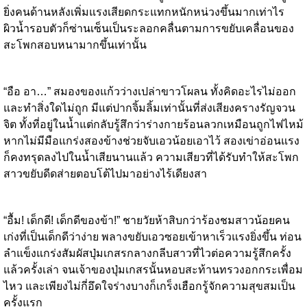
ยิ่งคนด้านหลังเพิ่มแรงเสียดกระแทกหนักหน่วงขึ้นมากเท่าไร
ผิวน้ำรอบตัวก็ซ่านเซ็นเป็นระลอกคลื่นตามการขยับเคลื่อนของ
สะโพกสอบหนามากขึ้นเท่านั้น
“อือ อา…” สมองของแก้วว่างเปล่าขาวโผลน ทั้งคิดอะไรไม่ออก
และทำสิ่งใดไม่ถูก มีแต่ปากจิ้มลิ้มเท่านั้นที่ส่งเสียงครางรัญจวน
จิต ทั้งที่อยู่ในน้ำแต่กลับรู้สึกว่าร่างกายร้อนลวกเหมือนถูกไฟไหม้
หากไม่มีมือแกร่งสองข้างช่วยจับเอวน้อยเอาไว้ สองเข่าอ่อนแรง
ก็คงทรุดลงไปในน้ำเสียนานแล้ว ความเสียวที่ได้รับทำให้สะโพก
สาวขยับดีดส่ายตอบโต้ไปมาอย่างไร้เดียงสา
“อื้ม! เด็กดี! เด็กดีของข้า!” ชายวัยห้าสิบกว่าร้องชมสาวน้อยคน
เก่งที่เป็นเด็กดีว่าง่าย พลางขยับเอวซอยเข้าหาเร็วแรงยิ่งขึ้น ท่อน
ลำแข็งแกร่งสัมผัสปุ่มเกสรกลางกลีบสาวที่ไวต่อความรู้สึกครั้ง
แล้วครั้งเล่า จนเจ้าของปุ่มเกสรนั้นหอบสะท้านทรวงอกกระเพื่อม
ไหว และเพียงไม่กี่อึดใจร่างบางก็เกร็งเฮือกรู้จักความสุขสมเป็น
ครั้งแรก