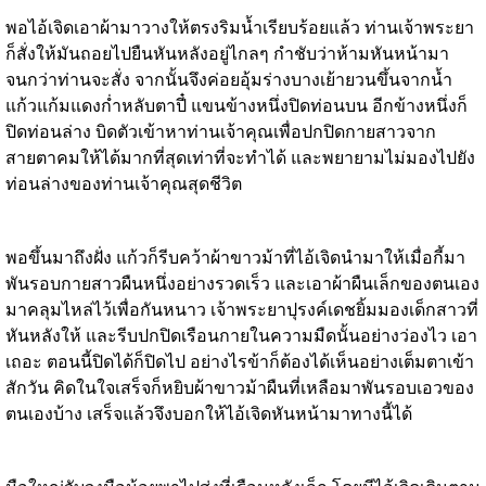
พอไอ้เจิดเอาผ้ามาวางให้ตรงริมน้ำเรียบร้อยแล้ว ท่านเจ้าพระยา
ก็สั่งให้มันถอยไปยืนหันหลังอยู่ไกลๆ กำชับว่าห้ามหันหน้ามา
จนกว่าท่านจะสั่ง จากนั้นจึงค่อยอุ้มร่างบางเย้ายวนขึ้นจากน้ำ
แก้วแก้มแดงก่ำหลับตาปี๋ แขนข้างหนึ่งปิดท่อนบน อีกข้างหนึ่งก็
ปิดท่อนล่าง บิดตัวเข้าหาท่านเจ้าคุณเพื่อปกปิดกายสาวจาก
สายตาคมให้ได้มากที่สุดเท่าที่จะทำได้ และพยายามไม่มองไปยัง
ท่อนล่างของท่านเจ้าคุณสุดชีวิต
พอขึ้นมาถึงฝั่ง แก้วก็รีบคว้าผ้าขาวม้าที่ไอ้เจิดนำมาให้เมื่อกี้มา
พันรอบกายสาวผืนหนึ่งอย่างรวดเร็ว และเอาผ้าผืนเล็กของตนเอง
มาคลุมไหล่ไว้เพื่อกันหนาว เจ้าพระยาปุรงค์เดชยิ้มมองเด็กสาวที่
หันหลังให้ และรีบปกปิดเรือนกายในความมืดนั้นอย่างว่องไว เอา
เถอะ ตอนนี้ปิดได้ก็ปิดไป อย่างไรข้าก็ต้องได้เห็นอย่างเต็มตาเข้า
สักวัน คิดในใจเสร็จก็หยิบผ้าขาวม้าผืนที่เหลือมาพันรอบเอวของ
ตนเองบ้าง เสร็จแล้วจึงบอกให้ไอ้เจิดหันหน้ามาทางนี้ได้