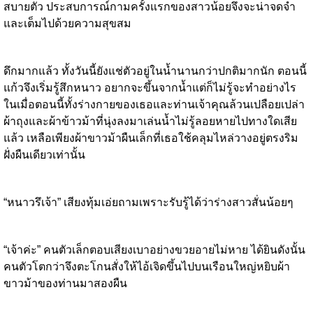
สบายตัว ประสบการณ์กามครั้งแรกของสาวน้อยจึงจะน่าจดจำ
และเต็มไปด้วยความสุขสม
ดึกมากแล้ว ทั้งวันนี้ยังแช่ตัวอยู่ในน้ำนานกว่าปกติมากนัก ตอนนี้
แก้วจึงเริ่มรู้สึกหนาว อยากจะขึ้นจากน้ำแต่ก็ไม่รู้จะทำอย่างไร
ในเมื่อตอนนี้ทั้งร่างกายของเธอและท่านเจ้าคุณล้วนเปลือยเปล่า
ผ้าถุงและผ้าข้าวม้าที่นุ่งลงมาเล่นน้ำไม่รู้ลอยหายไปทางใดเสีย
แล้ว เหลือเพียงผ้าขาวม้าผืนเล็กที่เธอใช้คลุมไหล่วางอยู่ตรงริม
ฝั่งผืนเดียวเท่านั้น
“หนาวรึเจ้า” เสียงทุ้มเอ่ยถามเพราะรับรู้ได้ว่าร่างสาวสั่นน้อยๆ
“เจ้าค่ะ” คนตัวเล็กตอบเสียงเบาอย่างขวยอายไม่หาย ได้ยินดังนั้น
คนตัวโตกว่าจึงตะโกนสั่งให้ไอ้เจิดขึ้นไปบนเรือนใหญ่หยิบผ้า
ขาวม้าของท่านมาสองผืน