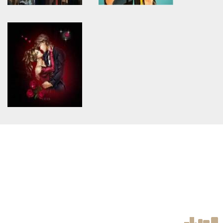
Warning
: Use of undefined
Warning
: Use of undefined
constant article_topic -
constant article_topic -
assumed 'article_topic' (this
assumed 'article_topic' (this
will throw an Error in a future
will throw an Error in a future
version of PHP) in
version of PHP) in
/home/keedkean/domains/keedkean.com/public_html/include/article/sh
/home/keedkean/domains/keedkean.com/pub
on line
534
on line
534
My Music เสียงดนตรีนี้ฉันให้
นายไม่คิดจะรักเพื่อนคนนี้เลย
เธอ
หลอ...
Warning
: Use of undefined
constant article_topic -
assumed 'article_topic' (this
will throw an Error in a future
version of PHP) in
/home/keedkean/domains/keedkean.com/public_html/include/article/sh
on line
534
Stop at First Love รักครั้งสุด
ท้ายให้ยัยหน้าจืด