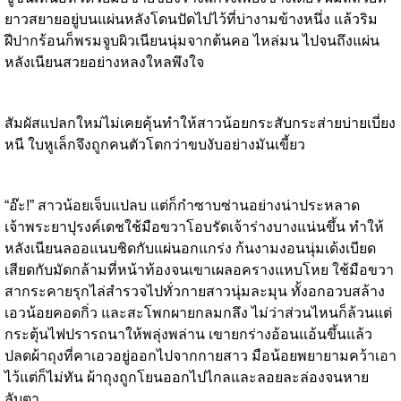
ยาวสยายอยู่บนแผ่นหลังโดนปัดไปไว้ที่บ่างามข้างหนึ่ง แล้วริม
ฝีปากร้อนก็พรมจูบผิวเนียนนุ่มจากต้นคอ ไหล่มน ไปจนถึงแผ่น
หลังเนียนสวยอย่างหลงใหลพึงใจ
สัมผัสแปลกใหม่ไม่เคยคุ้นทำให้สาวน้อยกระสับกระส่ายบ่ายเบี่ยง
หนี ใบหูเล็กจึงถูกคนตัวโตกว่าขบงับอย่างมันเขี้ยว
“อ๊ะ!” สาวน้อยเจ็บแปลบ แต่ก็กำซาบซ่านอย่างน่าประหลาด
เจ้าพระยาปุรงค์เดชใช้มือขวาโอบรัดเจ้าร่างบางแน่นขึ้น ทำให้
หลังเนียนลออแนบชิดกับแผ่นอกแกร่ง ก้นงามงอนนุ่มเด้งเบียด
เสียดกับมัดกล้ามที่หน้าท้องจนเขาเผลอครางแหบโหย ใช้มือขวา
สากระคายรุกไล่สำรวจไปทั่วกายสาวนุ่มละมุน ทั้งอกอวบสล้าง
เอวน้อยคอดกิ่ว และสะโพกผายกลมกลึง ไม่ว่าส่วนไหนก็ล้วนแต่
กระตุ้นไฟปรารถนาให้พลุ่งพล่าน เขายกร่างอ้อนแอ้นขึ้นแล้ว
ปลดผ้าถุงที่คาเอวอยู่ออกไปจากกายสาว มือน้อยพยายามคว้าเอา
ไว้แต่ก็ไม่ทัน ผ้าถุงถูกโยนออกไปไกลและลอยละล่องจนหาย
ลับตา