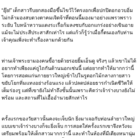
“อุ๊ย!” เด็กสาวรีบยกสองมือขึ้นไขว้ไว้ตรงอกเพื่อปกปิดอกอวบอิ่ม
ไม่กล้ามองสบดวงตาคมเจิดจ้าที่ตอนนี้มองมาอย่างแพรวพราว
ระยับ ใบหน้าหวานแดงระเรื่อก้มลงซบกับอกแกร่งอย่างเขินอาย
แม้จะไม่ประสีประสาสักเท่าไร แต่แก้วก็รู้ว่าเมื่อกี้ตนเองกับท่าน
เจ้าคุณเพิ่งจะทำเรื่องลามกด้วยกัน
ท่านเจ้าพระยามองคนขี้อายด้วยรอยยิ้มเอ็นดู จริงๆ แล้วเขาไม่ได้
อยากทำเพียงแค่ถูไถกันด้านนอกเช่นนี้ แต่อยากทำให้มากกว่านี้
โดยการสอดแก่นกายยาวใหญ่เข้าไปในรูดอกไม้กลางกายสาว
ขยับโยกทิ่มแทงอย่างร้อนแรง แล้วปลดปล่อยธารกำเนิดชีวิตให้
เต็มร่องรู แต่ที่เขายังไม่ทำถึงขั้นนั้นเพราะคิดว่าเจ้าร่างบางยังไม่
พร้อม และสถานที่ไม่เอื้ออำนวยสักเท่าไร
ครั้งแรกของวัยสาวนั้นคงจะเจ็บนัก ยิ่งมาเจอกับท่อนลำยาวใหญ่
แบบเขาเจ้าร่างบางก็จะยิ่งเจ็บ การสอดใส่ครั้งแรกเขาจึงหวังจะ
เตรียมพร้อมให้เด็กสาวมากกว่านี้ และทำในห้องที่มีเตียงหนานุ่ม