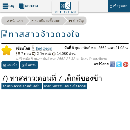
เมนู
บทความ
เข้าสู่ระบบ
KEEDKEAN
หน้าแรก
รวมนิยายทั้งหมด
สารบัญ
ทาสสาวจ้าวดวงใจ
วันที่
8 กุมภาพันธ์ พ.ศ. 2562
เวลา
21.08 น.
เขียนโดย
thelittlegirl
-
7 ตอน
2 วิจารณ์
14.08K อ่าน
แก้ไขเมื่อ 8 กุมภาพันธ์ พ.ศ. 2562 21.32 น. โดย เจ้าของนิยาย
แชร์นิยาย
แนะนำ
ติดตาม
7) ทาสสาว:ตอนที่ 7 เด็กดีของข้า
อ่านบทความตามต้นฉบับ
อ่านบทความเฉพาะข้อความ