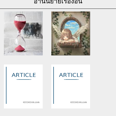
อ่านนิยายเรื่องอื่น
Warning
: Use of undefined
Warning
: Use of undefined
constant article_topic -
constant article_topic -
assumed 'article_topic' (this
assumed 'article_topic' (this
will throw an Error in a future
will throw an Error in a future
version of PHP) in
version of PHP) in
/home/keedkean/domains/keedkean.com/public_html/include/article/sh
/home/keedkean/domains/keedkean.com/pub
on line
534
on line
534
เวลาแห่งรัก
ดาวค้างฟ้า