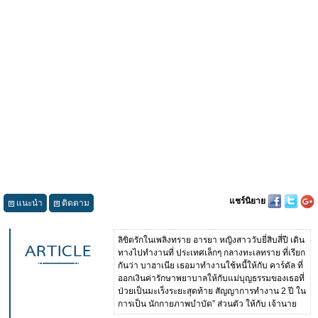
แชร์นิยาย
แนะนำ
ติดตาม
ลิขิตรักในเพลิงทราย อารยา หญิงสาววับยี่สิบสี่ปี เดิน
ทางไปทำงานที่ ประเทศเล็กๆ กลางทะเลทราย ที่เรียก
กันว่า บาฮาเนีย เธอมาทำงานใช้หนี้ให้กับ คาร์ดัล ที่
ออกเงินค่ารักษาพยาบาลให้กับแม่บุญธรรมของเธอที่
ป่วยเป็นมะเร็งระยะสุดท้าย สัญญาการทำงาน 2 ปี ใน
การเป็น นักกายภาพบำบัด” ส่วนตัว ให้กับ เจ้านาย