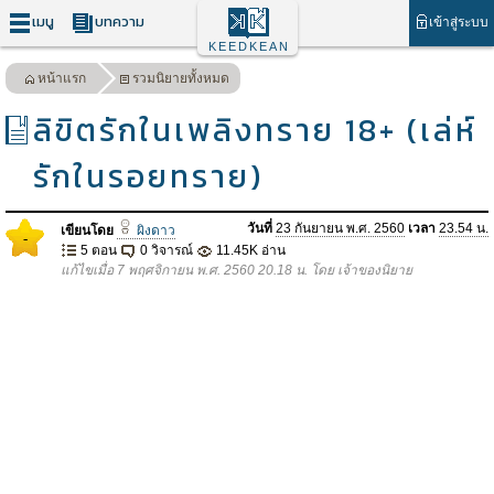
เมนู
บทความ
เข้าสู่ระบบ
KEEDKEAN
หน้าแรก
รวมนิยายทั้งหมด
ลิขิตรักในเพลิงทราย 18+ (เล่ห์
รักในรอยทราย)
วันที่
23 กันยายน พ.ศ. 2560
เวลา
23.54 น.
เขียนโดย
ผิงดาว
-
5 ตอน
0 วิจารณ์
11.45K อ่าน
แก้ไขเมื่อ 7 พฤศจิกายน พ.ศ. 2560 20.18 น. โดย เจ้าของนิยาย