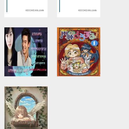
Warning
: Use of undefined
Warning
: Use of undefined
constant article_topic -
constant article_topic -
assumed 'article_topic' (this
assumed 'article_topic' (this
will throw an Error in a future
will throw an Error in a future
version of PHP) in
version of PHP) in
/home/keedkean/domains/keedkean.com/public_html/include/article/sh
/home/keedkean/domains/keedkean.com/pub
on line
534
on line
534
นายแตงโมสุดpopกับยัยหมู
คดีจำเป็น ตอน คดีฆาตกรรมราง
หวานสุดเชย
รถไฟ
Warning
: Use of undefined
Warning
: Use of undefined
constant article_topic -
constant article_topic -
assumed 'article_topic' (this
assumed 'article_topic' (this
will throw an Error in a future
will throw an Error in a future
version of PHP) in
version of PHP) in
/home/keedkean/domains/keedkean.com/public_html/include/article/sh
/home/keedkean/domains/keedkean.com/pub
on line
534
on line
534
เล่ห์กลรักเงาอสูร
ปัญหาป่วน ก๊วนไม่ธรรมดา!