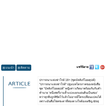
แชร์นิยาย
แนะนำ
ติดตาม
ปรารถนาแห่งฟาโรห์ 18+ (ชุดบัลลังก์ไอยคุปต์)
"ปรารถนาแห่งฟาโรห์" ปฐมบทไตรภาคของหนังสือ
ชุด "บัลลังก์ไอยคุปต์" หญิงสาวเกิดมาพร้อมกับกับคำ
ทำนาย ‘หนึ่งสตรีงามล้ำแบ่งแยกแผ่นดินเป็นสอง’
ทว่าทุกสิ่งถูกลิขิตไว้แล้วไม่อาจมีใครเปลี่ยนแปลงได้
เพราะมันคือโชคชะตาที่สองดวงใจต้องเผชิญ &lsq