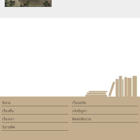
ภาค สัญญาแห่งเลือด อ่านต
Warning
: Use of undefined
constant article_topic -
assumed 'article_topic' (this
will throw an Error in a future
version of PHP) in
/home/keedkean/domains/keedkean.com/public_html/include/article/sh
on line
534
การพจญภัยในโลกต่างเเดน
นิยาย
เว็บบอร์ด
เรื่องสั้น
แจ้งปัญหา
เรื่องเล่า
ติดต่อทีมงาน
นิยายฟิค