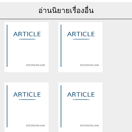
อ่านนิยายเรื่องอื่น
Warning
: Use of undefined
Warning
: Use of undefined
constant article_topic -
constant article_topic -
assumed 'article_topic' (this
assumed 'article_topic' (this
will throw an Error in a future
will throw an Error in a future
version of PHP) in
version of PHP) in
/home/keedkean/domains/keedkean.com/public_html/include/article/sh
/home/keedkean/domains/keedkean.com/pub
on line
534
on line
534
Uniqueรักนี้ไม่เหมือนใคร
ยัยคุณหนูไฮโซ vs นายปีศาจ
ขโมยหัวใจ!!!