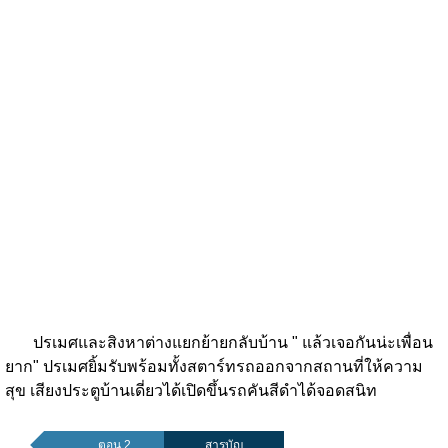
ปรเมศและสิงหาต่างแยกย้ายกลับบ้าน " แล้วเจอกันน่ะเพื่อน
ยาก" ปรเมศยิ้มรับพร้อมทั้งสตาร์ทรถออกจากสถานที่ให้ความ
สุข เสียงประตูบ้านเดี่ยวได้เปิดขึ้นรถคันสีดำได้จอดสนิท
ตอน 2
สารบัญ