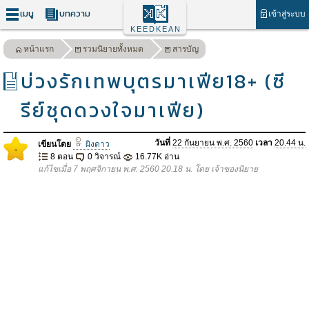
เมนู
บทความ
เข้าสู่ระบบ
KEEDKEAN
หน้าแรก
รวมนิยายทั้งหมด
สารบัญ
บ่วงรักเทพบุตรมาเฟีย18+ (ซี
รีย์ชุดดวงใจมาเฟีย)
วันที่
22 กันยายน พ.ศ. 2560
เวลา
20.44 น.
เขียนโดย
ผิงดาว
-
8 ตอน
0 วิจารณ์
16.77K อ่าน
แก้ไขเมื่อ 7 พฤศจิกายน พ.ศ. 2560 20.18 น. โดย เจ้าของนิยาย