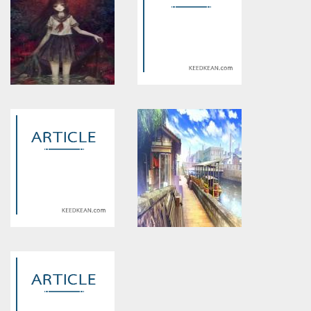
Warning
: Use of undefined
Warning
: Use of undefined
constant article_topic -
constant article_topic -
assumed 'article_topic' (this
assumed 'article_topic' (this
will throw an Error in a future
will throw an Error in a future
version of PHP) in
version of PHP) in
/home/keedkean/domains/keedkean.com/public_html/include/article/sh
/home/keedkean/domains/keedkean.com/pub
on line
534
on line
534
แพทริเซีย
อาถรรพ์ ชั้น ม.6
Warning
: Use of undefined
Warning
: Use of undefined
constant article_topic -
constant article_topic -
assumed 'article_topic' (this
assumed 'article_topic' (this
will throw an Error in a future
will throw an Error in a future
version of PHP) in
version of PHP) in