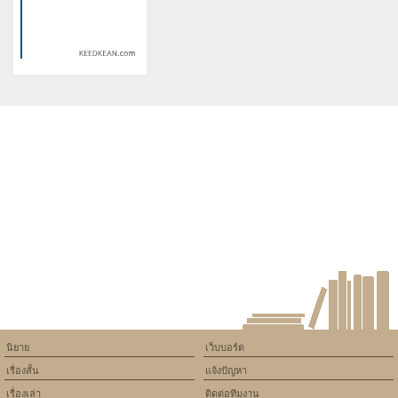
/home/keedkean/domains/keedkean.com/public_html/include/article/sh
/home/keedkean/domains/keedkean.com/pub
on line
534
on line
534
ร่านรักทัณฑ์สวาทเพื่อนพ่อ
เกิดใหม่เป็นคนธรรมดาในโลก
นิยายชุดร่านไม่เลิก
โคนัน
Warning
: Use of undefined
constant article_topic -
assumed 'article_topic' (this
will throw an Error in a future
version of PHP) in
/home/keedkean/domains/keedkean.com/public_html/include/article/sh
on line
534
[My Love Is Idol] แฟนฉันเป็น
ไอดอล
นิยาย
เว็บบอร์ด
เรื่องสั้น
แจ้งปัญหา
เรื่องเล่า
ติดต่อทีมงาน