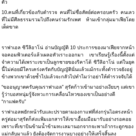
ตัว
10.คนที่เกี่ยวข้องกับตำรวจ คนที่ไม่ซื่อสัตย์ต่อครอบครัว คนเลว
ที่ไม่มีศีลธรรมรวมไปถึงคนร่วมรักเพศ ห้ามเข้ากลุ่มมาเฟียโดย
เด็ดขาด
ราฟาเอล ซิวีลิอาโน่ อ่านบัญญัติ 10 ประการของมาเฟียจากหน้า
จอคอมพิวเตอร์แล้วเผลอหัวเราะออกมา เขาเรียนรู้เรื่องนี้ตั้งแต่
จำความได้เพราะเขาเป็นลูกชายของริคาโด้ ซิวีลิอาโน่ แต่ในยุค
นี้ไม่ค่อยมีใครเคร่งครัดกับบัญญัตินั่นแล้วแม้กระทั้งตำรวจยังอยู่
ข้างพวกเขาด้วยซ้ำไปแล้วจะกลัวไปทำไมว่าอย่าให้ตำรวจจับได้
“ขออนุญาตครับคุณราฟาเอล” สุรัตก้าวเข้ามาอย่างเงียบๆ แต่เขา
รู้ว่าบอสหนุ่มรู้จังหวะการเคลื่อนไหวของเขาเป็นอย่างดี
“กาแฟครับ”
ราฟาเอลพยักหน้ารับและปรายตามองกาแฟที่ส่งกรุ่นไอตรงหน้า
ครู่ต่อมาสุรัตก็ส่งแฟ้มเอกสารให้เขาเอื้อมมือมารับอย่างรอคอย
เพราะที่เขาบินข้ามน้ำข้ามทะเลมานอกจากจะพาเถ้ากระดูกของ
แม่กลับมาแล้ว ยังต้องจัดการงานบางอย่างให้เสร็จสิ้นลง