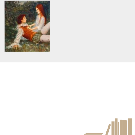
Warning
: Use of undefined
Warning
: Use of undefined
constant article_topic -
constant article_topic -
assumed 'article_topic' (this
assumed 'article_topic' (this
will throw an Error in a future
will throw an Error in a future
version of PHP) in
version of PHP) in
/home/keedkean/domains/keedkean.com/public_html/include/article/sh
/home/keedkean/domains/keedkean.com/pub
on line
534
on line
534
---Love School รักในวัยเรียน---
จับหัวใจให้ได้ยัยสุดฮอต
Warning
: Use of undefined
constant article_topic -
assumed 'article_topic' (this
will throw an Error in a future
version of PHP) in
/home/keedkean/domains/keedkean.com/public_html/include/article/sh
on line
534
เจ้าหญิงผู้คลั่งรัก