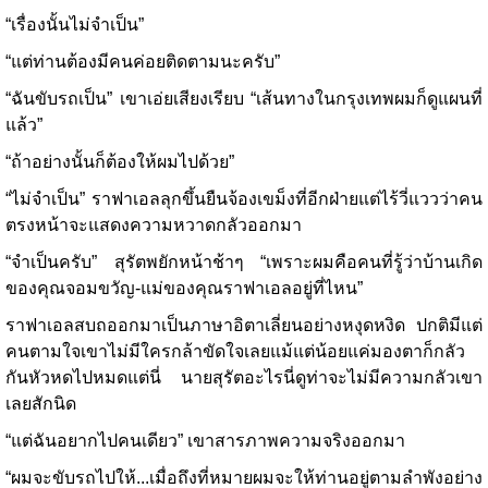
“เรื่องนั้นไม่จำเป็น”
“แต่ท่านต้องมีคนค่อยติดตามนะครับ”
“ฉันขับรถเป็น” เขาเอ่ยเสียงเรียบ “เส้นทางในกรุงเทพผมก็ดูแผนที่
แล้ว”
“ถ้าอย่างนั้นก็ต้องให้ผมไปด้วย”
“ไม่จำเป็น” ราฟาเอลลุกขึ้นยืนจ้องเขม็งที่อีกฝ่ายแต่ไร้วี่แววว่าคน
ตรงหน้าจะแสดงความหวาดกลัวออกมา
“จำเป็นครับ” สุรัตพยักหน้าช้าๆ “เพราะผมคือคนที่รู้ว่าบ้านเกิด
ของคุณจอมขวัญ-แม่ของคุณราฟาเอลอยู่ที่ไหน”
ราฟาเอลสบถออกมาเป็นภาษาอิตาเลี่ยนอย่างหงุดหงิด ปกติมีแต่
คนตามใจเขาไม่มีใครกล้าขัดใจเลยแม้แต่น้อยแค่มองตาก็กลัว
กันหัวหดไปหมดแต่นี่ นายสุรัตอะไรนี่ดูท่าจะไม่มีความกลัวเขา
เลยสักนิด
“แต่ฉันอยากไปคนเดียว” เขาสารภาพความจริงออกมา
“ผมจะขับรถไปให้...เมื่อถึงที่หมายผมจะให้ท่านอยู่ตามลำพังอย่าง