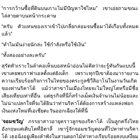
“การกว้านซื้อที่ดินบนเกาะไม่มีปัญหาใช่ไหม” เขาเอ่ยถามขณะ
ไล่สายตาบนหน้ากระดาษ
“ครับ ตัวแทนของเราเข้าไปเกลี่ยกล่อมจนซื้อมาได้เกือบทั้งหมด
แล้ว”
“ทำไมมันง่ายนักล่ะ ใช้กำลังหรือใช้เงิน”
“ทั้งสองอย่างละครับ”
สุรัตหัวเราะในลำคอเห็นบอสหน้าอ่อนไม่คิดว่าจะรู้ทันกันแบบนี้
เขาเคยพบราฟาเอลตั้งแต่ยังเด็ก เพราะทุกปีเขาต้องมารายงาน
ความเรียบร้อยกิจการในไทยของตระกูลซิวีลิอาโน่ในงานวันเกิด
ของท่านริคาโด้ แม้ว่าสาขาในเมืองไทยจะไม่ใหญ่โตหรือมีชื่อ
เสียงเทียบเท่าที่อื่น แต่ธุรกิจที่นี่ก็สร้างเม็ดเงินจำนวนไม่น้อยและ
ไม่น่าแปลกใจที่จะได้ยินว่าท่านริคาโด้ต้องการสร้างแหล่งฟอก
เงินแห่งใหม่ที่เอเชียตะวันออกเฉียงใต้ที่นี่
‘จอมขวัญ’
ภรรยาสาวอายุคราวลูกของริคาโด้ เป็นลูกครึ่งไทย
อังกฤษแต่เติบโตที่อิตาลี่ เขารู้จักจอมขวัญตอนที่ไปหาท่านริคา
โด้ เธอนั่งอยู่เพียงลำพังในสวนดอกไม้ท่าทางเรียบร้อยสงบเสงี่ยม