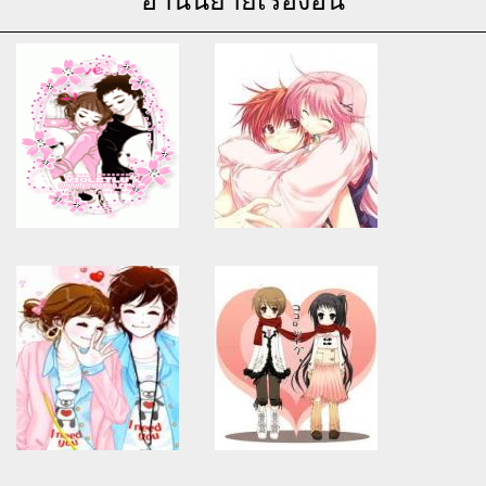
อ่านนิยายเรื่องอื่น
Warning
: Use of undefined
Warning
: Use of undefined
constant article_topic -
constant article_topic -
assumed 'article_topic' (this
assumed 'article_topic' (this
will throw an Error in a future
will throw an Error in a future
version of PHP) in
version of PHP) in
/home/keedkean/domains/keedkean.com/public_html/include/article/sh
/home/keedkean/domains/keedkean.com/pub
on line
534
on line
534
โสดนานแร้วอยากมี คนดูแล
รักวุ่นวายของยัยน่ารัก
หัวใจครับ