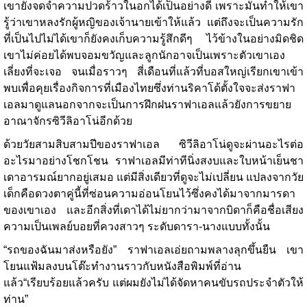
เขายังจดจำความปวดร้าวในอกได้เป็นอย่างดี เพราะมันทำให้เขา
รู้ว่าเขาหลงรักผู้หญิของเจ้านายเข้าให้แล้ว แต่ถึงจะเป็นความรัก
ที่เป็นไปไม่ได้เขาก็ยังคงเก็บความรู้สึกดีๆ ไว้ข้างในอย่างมิดชิด
เขาไม่ค่อยได้พบจอมขวัญและลูกนักอาจเป็นเพราะตัวเขาเอง
เลี่ยงที่จะเจอ จนเมื่อราวๆ สี่เดือนที่แล้วที่บอสใหญ่เรียกเขาเข้า
พบเพื่อคุยเรื่องกิจการที่เมืองไทยซึ่งท่านริคาโด้ตั้งใจจะส่งราฟา
เอลมาดูแลนอกจากจะเป็นการฝึกฝนราฟาเอลแล้วยังการขยาย
อาณาจักรซิวีลิอาโน่อีกด้วย
ด้วยวัยสามสิบสามปีของราฟาเอล ซิวีลิอาโน่ดูจะผ่านอะไรต่อ
อะไรมาอย่างโชกโชน ราฟาเอลมีท่าทีนิ่งสงบและใบหน้าเย็นชา
เดาอารมณ์ยากอยู่เสมอ แต่มีสิ่งเดียวที่ดูจะไม่เปลี่ยน แปลงจากวัย
เด็กคือดวงตาคู่นี้ที่ซ่อนความอ่อนโยนไว้ซึ่งคงได้มาจากมารดา
ของเขาเอง และอีกสิ่งที่เดาได้ไม่ยากว่ามาจากบิดาก็คือชื่อเสียง
ความเป็นเพลย์บอยที่ควงสาวๆ ระดับดารา-นางแบบทั้งนั้น
“รถของฉันมาส่งหรือยัง” ราฟาเอลเอ่ยถามพลางลุกขึ้นยืน เขา
โยนแฟ้มลงบนโต๊ะทำงานราวกับหนังสือพิมพ์ที่อ่าน
แล้ว“เรียบร้อยแล้วครับ แต่ผมยังไม่ได้จัดหาคนขับรถประจำตัวให้
ท่าน”