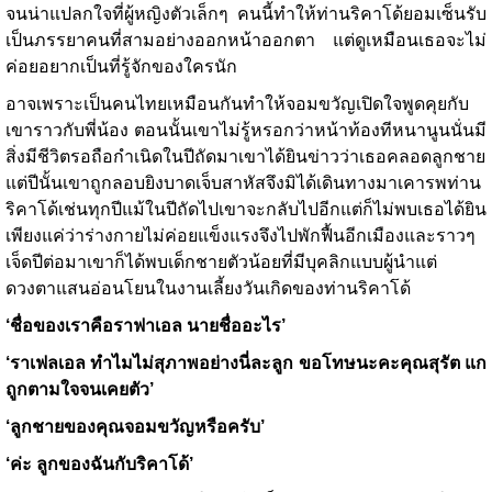
จนน่าแปลกใจที่ผู้หญิงตัวเล็กๆ คนนี้ทำให้ท่านริคาโด้ยอมเซ็นรับ
เป็นภรรยาคนที่สามอย่างออกหน้าออกตา แต่ดูเหมือนเธอจะไม่
ค่อยอยากเป็นที่รู้จักของใครนัก
อาจเพราะเป็นคนไทยเหมือนกันทำให้จอมขวัญเปิดใจพูดคุยกับ
เขาราวกับพี่น้อง ตอนนั้นเขาไม่รู้หรอกว่าหน้าท้องทีหนานูนนั่นมี
สิ่งมีชีวิตรอถือกำเนิดในปีถัดมาเขาได้ยินข่าวว่าเธอคลอดลูกชาย
แต่ปีนั้นเขาถูกลอบยิงบาดเจ็บสาหัสจึงมิได้เดินทางมาเคารพท่าน
ริคาโด้เช่นทุกปีแม้ในปีถัดไปเขาจะกลับไปอีกแต่ก็ไม่พบเธอได้ยิน
เพียงแค่ว่าร่างกายไม่ค่อยแข็งแรงจึงไปพักฟื้นอีกเมืองและราวๆ
เจ็ดปีต่อมาเขาก็ได้พบเด็กชายตัวน้อยที่มีบุคลิกแบบผู้นำแต่
ดวงตาแสนอ่อนโยนในงานเลี้ยงวันเกิดของท่านริคาโด้
‘ชื่อของเราคือราฟาเอล นายชื่ออะไร’
‘ราเฟลเอล ทำไมไม่สุภาพอย่างนี่ละลูก ขอโทษนะคะคุณสุรัต แก
ถูกตามใจจนเคยตัว’
‘ลูกชายของคุณจอมขวัญหรือครับ’
‘ค่ะ ลูกของฉันกับริคาโด้’